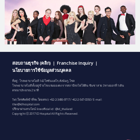
สอบถามธุรกิจ (คลิก)
Franchise Inquiry
|
|
นโยบายการใช้ข้อมูลส่วนบุคคล
ที่อยู่ : โรงพยาบาลไอดี 142 โทซันแดโร, คังนัมกู, โซล
โรงพยาบาลไอดี ตั้งอยู่ข้างโรงแรมยองดง จากสถานีรถไฟใต้ดิน ชินซา สาย 3 ทางออกที่ 1 เดิน
ตรงมาประมาณ 2 นาที
Tel (โทรศัพท์เข้าที่รพ.โดยตรง):
+82-2-3496-9717
/
+82-2-547-0050
/ E-mail:
thai@idhospital.com
ปรึกษาผ่านทางไลน์ line official id : @id_thailand
Copyright ⓒ 2017 ID Hospital All Rights Reserved.