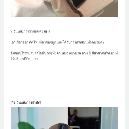
7 วันหลังการผ่าตัดแล้ว เย้~!
เอาเฝือกออก ตัดไหมที่ตากับจมูก และได้รับการทริทเม้นท์ลดบวมค่ะ
อุ้มชอบโรงพยาบาลไอดีมากๆ ทั้งคุณหมอ พยาบาล ล่าม ผู้เชี่ยวชาฐทริทเม้นท์
ให้บริการที่ดีค่าาาา
[19 วันหลังการผ่าตัด]