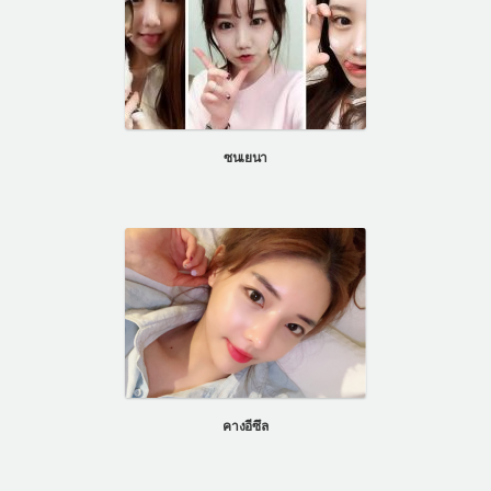
ซนเยนา
คางอีซึล