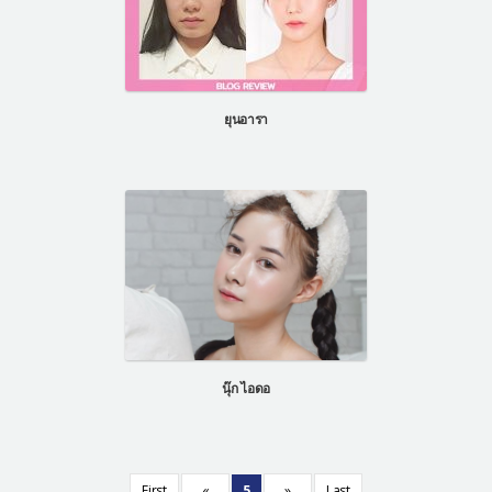
ยุนอารา
นุ๊ก ไอดอ
First
«
5
»
Last