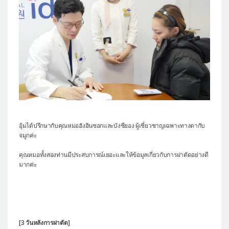
อุ้มได้ปรึกษากับคุณหมอฮังอินซอกและบังชียอง ผู้เชี่ยวชาญเฉพาะทางตากับ
จมูกค่ะ
คุณหมอทั้งสองท่านมีประสบการณ์เยอะและให้ข้อมูลเกี่ยวกับการผ่าตัดอย่างดี
มากค่ะ
[3 วันหลังการผ่าตัด]