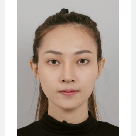
แผนกผิวหนัง
แผนกศัลยกรรมจุดซ่อนเร้น
เครื่องสำอาง
let-me-in
แนะนำโรงพยาบาลไอดี
ศัลยกรรมอย่างปลอดภัย
ปรึกษาทางออนไลน์
Real Selfie Review