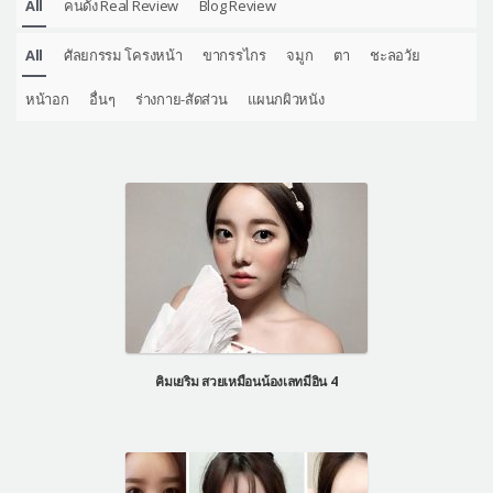
All
คนดัง Real Review
Blog Review
All
ศัลยกรรม โครงหน้า
ขากรรไกร
จมูก
ตา
ชะลอวัย
หน้าอก
อื่นๆ
ร่างกาย-สัดส่วน
แผนกผิวหนัง
คิมเยริม สวยเหมือนน้องเลทมีอิน 4