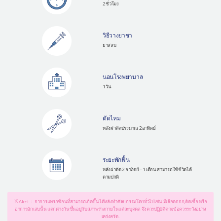
2 ชั่วโมง
วิธีวางยาชา
ยาสลบ
นอนโรงพยาบาล
1 วัน
ตัดไหม
หลังผ่าตัดประมาณ 2 อาทิตย์
ระยะพักฟื้น
หลังผ่าตัด 2 อาทิตย์ – 1 เดือน สามารถใช้ชีวิตได้
ตามปกติ
※ Alert： อาการแทรกซ้อนที่สามารถเกิดขึ้นได้หลังทำศัลยกรรมโดยทั่วไปเช่น มีเลือดออก,ติดเชื้อ หรือ
อาการอักเสบนั้น แตกต่างกันขึ้นอยู่กับสภาพร่างกายในแต่ละบุคคล จึงควรปฏิบัติตามข้อควรระวังอย่าง
เคร่งครัด.