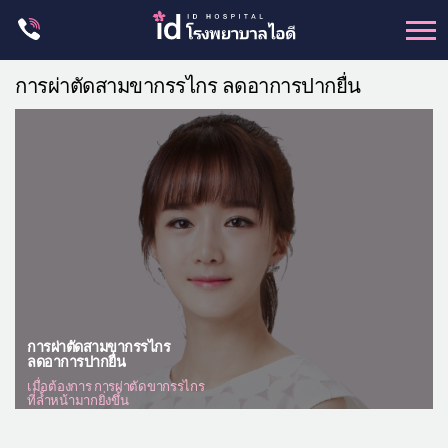
Skip
to
content
ศัลยกรรม โครงหน้า
การผ่าตัดสามขากรรไกร ลดอาการปากยื่น
ขากรรไกร
จมูก
ตา
ชะลอวัย
หน้าอก
ร่างกาย-สัดส่วน
ศัลยกรรมผู้ชาย
การผ่าตัดสามขากรรไกร
อื่นๆ
ลดอาการปากยื่น
เมื่อต้องการ การผ่าตัดขากรรไกร
แผนกผิวหนัง
ที่ล้ำหน้ามากยิ่งขึ้น
แผนกศัลยกรรมจุดซ่อนเร้น