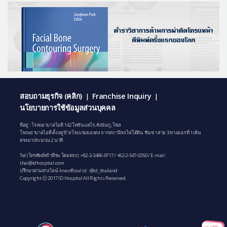
สอบถามธุรกิจ (คลิก)
Franchise Inquiry
|
|
นโยบายการใช้ข้อมูลส่วนบุคคล
ที่อยู่ : โรงพยาบาลไอดี 142 โทซันแดโร, คังนัมกู, โซล
โรงพยาบาลไอดี ตั้งอยู่ข้างโรงแรมยองดง จากสถานีรถไฟใต้ดิน ชินซา สาย 3 ทางออกที่ 1 เดิน
ตรงมาประมาณ 2 นาที
Tel (โทรศัพท์เข้าที่รพ.โดยตรง):
+82-2-3496-9717
/
+82-2-547-0050
/ E-mail:
thai@idhospital.com
ปรึกษาผ่านทางไลน์ line official id : @id_thailand
Copyright ⓒ 2017 ID Hospital All Rights Reserved.