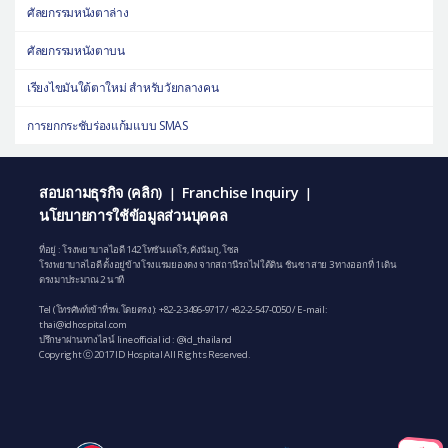
ศัลยกรรมหนังตาล่าง
ศัลยกรรมหนังตาบน
เรียงไขมันใต้ตาใหม่ สำหรับวัยกลางคน
การยกกระชับร่องแก้มแบบ SMAS
สอบถามธุรกิจ (คลิก)
Franchise Inquiry
|
|
นโยบายการใช้ข้อมูลส่วนบุคคล
ที่อยู่ : โรงพยาบาลไอดี 142 โทซันแดโร, คังนัมกู, โซล
โรงพยาบาลไอดี ตั้งอยู่ข้างโรงแรมยองดง จากสถานีรถไฟใต้ดิน ชินซา สาย 3 ทางออกที่ 1 เดิน
ตรงมาประมาณ 2 นาที
Tel (โทรศัพท์เข้าที่รพ.โดยตรง):
+82-2-3496-9717
/
+82-2-547-0050
/ E-mail:
thai@idhospital.com
ปรึกษาผ่านทางไลน์ line official id : @id_thailand
Copyright ⓒ 2017 ID Hospital All Rights Reserved.