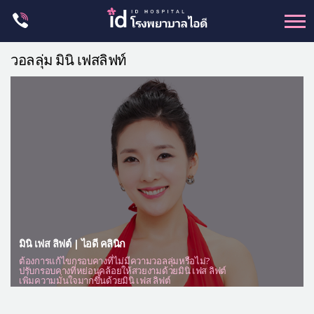
Skip
to
content
ศัลยกรรม โครงหน้า
วอลลุ่ม มินิ เฟสลิฟท์
ขากรรไกร
จมูก
ตา
ชะลอวัย
หน้าอก
ร่างกาย-สัดส่วน
ศัลยกรรมผู้ชาย
มินิ เฟส ลิฟต์ | ไอดี คลินิก
อื่นๆ
ต้องการแก้ไขกรอบคางที่ไม่มีความวอลลุ่มหรือไม่?
ปรับกรอบคางที่หย่อนคล้อยให้สวยงามด้วยมินิ เฟส ลิฟต์
แผนกผิวหนัง
เพิ่มความมั่นใจมากขึ้นด้วยมินิ เฟส ลิฟต์
แผนกศัลยกรรมจุดซ่อนเร้น