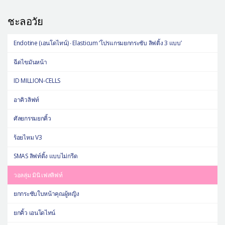
ชะลอวัย
Endotine (เอนโดไทน์) ∙ Elasticum ‘โปรแกรมยกกระชับ ลิฟติ้ง 3 แบบ’
ฉีดไขมันหน้า
ID MILLION-CELLS
อาคิวลิฟท์
ศัลยกรรมยกคิ้ว
ร้อยไหม V3
SMAS ลิฟท์ติ้ง แบบไม่กรีด
วอลลุ่ม มินิ เฟสลิฟท์
ยกกระชับใบหน้าคุณผู้หญิง
ยกคิ้ว เอนโดไทน์