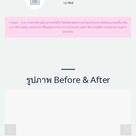
1 อาทิตย์
※ Alert： อาการแทรกซ้อนที่สามารถเกิดขึ้นได้หลังทำศัลยกรรมโดยทั่วไปเช่น มีเลือดออก,ติดเชื้อ หรือ
อาการอักเสบนั้น แตกต่างกันขึ้นอยู่กับสภาพร่างกายในแต่ละบุคคล จึงควรปฏิบัติตามข้อควรระวังอย่าง
เคร่งครัด.
รูปภาพ Before & After