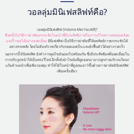
เครื่องสำอาง
วอลลุ่มมินิเฟสลิฟท์คือ?
let-me-in
วอลลุ่มมินิเฟสลิฟ (Volume Mini Facelift)”
คือหนึ่งในวิธีการผ่าตัดยกกระชับใบหน้าที่มีประสิทธิภาพในการแก้ไขความหย่อนคล้อย
และริ้วรอยได้อย่างยอดเยี่ยม
มินิเฟสลิฟ เป็นวิธีการผ่าตัดที่ให้ผลลัพธ์การยกกระชับได้
อย่างทรงพลัง โดยไม่ต้องกังวลเกี่ยวกับรอยแผลเป็น และยังฟื้นตัวได้อย่างรวดเร็ว
นอกจากนี้ มินิเฟสลิฟ ยังทำการดูดไขมันออกไปพร้อมกัน ซึ่งมีประสิทธิผลที่ยอดเยี่ยมใน
การปรับรูปหน้าให้เป็นทรงวีไลน์ อีกทั้งยังนำไขมันที่ดูดออกมามาปลูกถ่ายบริเวณโหนก
แก้มด้านหน้าเพื่อเพิ่มวอลลุ่ม ทำให้ได้ใบหน้าที่ดูอ่อนเยาว์ขึ้นด้วยการผ่าตัดมินิเฟสลิฟ
เพียงครั้งเดียว