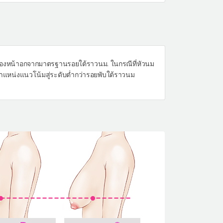
ของหน้าอกจากมาตรฐานรอยใต้ราวนม. ในกรณีที่หัวนม
ตำแหน่งแนวโน้มสู่ระดับต่ำกว่ารอยพับใต้ราวนม