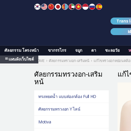
Skip
to
content
Trans 
I
ศัลยกรรม โครงหน้า
ขากรรไกร
จมูก
ตา
ชะลอวัย
ห
แผนผังเว็บไซต์
HOME
ศัลยกรรมทรวงอก-เสริมหน้
แก้ไขทรวงอกหย่อนคล้อ
ศัลยกรรมทรวงอก-เสริม
แก้
หน้
ทรงหยดน้ำ แบบส่องกล้อง Full HD
ศัลยกรรมทรวงอก Y ไลน์
Motiva