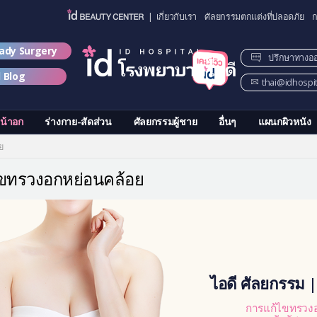
| เกี่ยวกับเรา
ศัลยกรรมตกแต่งที่ปลอดภัย
ก
lady Surgery
ปรึกษาทางอ
d Blog
thai@idhospi
น้าอก
ร่างกาย-สัดส่วน
ศัลยกรรมผู้ชาย
อื่นๆ
แผนกผิวหนัง
ย
ไขทรวงอกหย่อนคล้อย
ไอดี ศัลยกรรม 
การแก้ไขทรวงอ