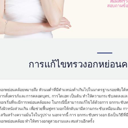
สัมผัสทรว
สอบถามข้อม
การแก้ไขทรวงอกหย่อนคล้
อกหย่อนคล้อยหมายถึง หัวนมต่ำที่มีตำแหน่งต่ำเกินไปในมาตรฐานรอยพับใต้หน
 การตั้งครรภ์และการคลอดบุตร, การไดเอท เป็นต้น ทำให้ความกระชับลดลงแล
อกเริ่มที่จะมีการหย่อนคล้อยลง ในกรณีนี้สามารถแก้ไขได้ด้วยการ ยกกระชับ
ึงผิวหนังส่วนเกิน เพื่อช่วยฟื้นฟูทรวงอกให้กลับมามีความกระชับเหมือนเดิม 
สริมสร้างความมั่นใจในรูปร่าง นอกจากนี้ การ ยกกระชับทรวงอก ยังเป็นวิธีท
อกหย่อนคล้อย ทำให้ทรวงอกดูสวยงามและสมส่วนอีกครั้ง