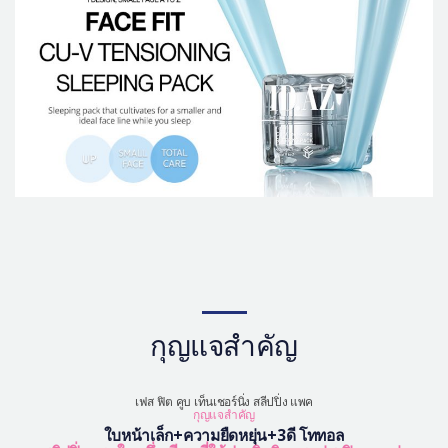
กุญแจสำคัญ
เฟส ฟิต คูบ เท็นเชอร์นิ่ง สลีปปิ่ง แพค
กุญแจสำคัญ
ใบหน้าเล็ก+ความยืดหยุ่น+3ดี โททอล