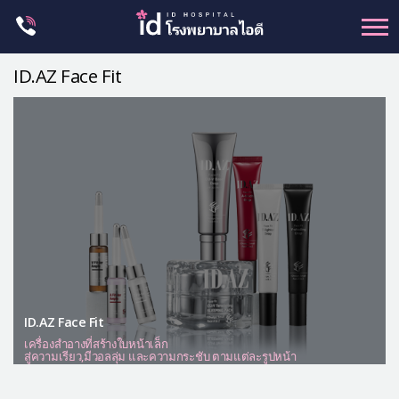
Skip
to
content
ศัลยกรรม โครงหน้า
ID.AZ Face Fit
ขากรรไกร
จมูก
ตา
ชะลอวัย
หน้าอก
ร่างกาย-สัดส่วน
ศัลยกรรมผู้ชาย
อื่นๆ
ID.AZ Face Fit
เครื่องสำอางที่สร้างใบหน้าเล็ก
แผนกผิวหนัง
สู่ความเรียว,มีวอลลุ่ม และความกระชับ ตามแต่ละรูปหน้า
แผนกศัลยกรรมจุดซ่อนเร้น