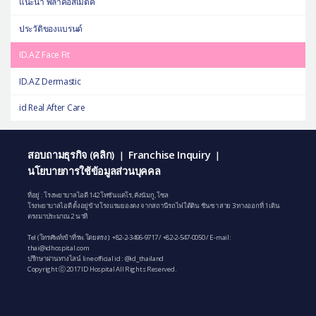
แนะนำ พลาคอสเมติค
ประวัติของแบรนด์
ID.AZ Face Fit
ID.AZ Dermastic
id Real After Care
สอบถามธุรกิจ (คลิก)
Franchise Inquiry
|
|
นโยบายการใช้ข้อมูลส่วนบุคคล
ที่อยู่ : โรงพยาบาลไอดี 142 โทซันแดโร, คังนัมกู, โซล
โรงพยาบาลไอดี ตั้งอยู่ข้างโรงแรมยองดง จากสถานีรถไฟใต้ดิน ชินซา สาย 3 ทางออกที่ 1 เดิน
ตรงมาประมาณ 2 นาที
Tel (โทรศัพท์เข้าที่รพ.โดยตรง):
+82-2-3496-9717
/
+82-2-547-0050
/ E-mail:
thai@idhospital.com
ปรึกษาผ่านทางไลน์ line official id : @id_thailand
Copyright ⓒ 2017 ID Hospital All Rights Reserved.