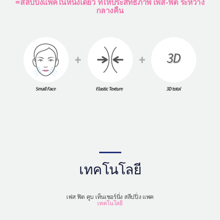
=สลิปปิ่งแพคในหนึ่งเดียว ที่ให้ประสิทธิภาพ เฟส-ฟิต ระหว่าง
กลางคืน
เทคโนโลยี
เฟส ฟิต คูบ เท็นเชอร์นิ่ง สลีปปิ่ง แพค
เทคโนโลยี