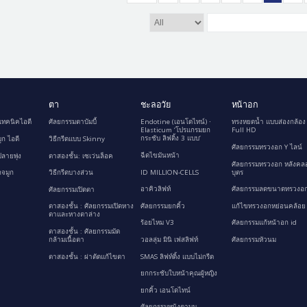
ตา
ชะลอวัย
หน้าอก
เทคนิคไอดี
ศัลยกรรมตาบัมบี้
Endotine (เอนโดไทน์) ∙
ทรงหยดน้ำ แบบส่องกล้อง
Elasticum ‘โปรแกรมยก
Full HD
กระชับ ลิฟติ้ง 3 แบบ’
ูก ไอดี
วิธีกรีดแบบ Skinny
ศัลยกรรมทรวงอก Y ไลน์
ฉีดไขมันหน้า
ลายพุ่ง
ตาสองชั้น: เซเว่นล็อค
ศัลยกรรมทรวงอก หลังคล
ID MILLION-CELLS
บุตร
กจมูก
วิธีกรีดบางส่วน
อาคิวลิฟท์
ศัลยกรรมลดขนาดทรวงอก
ศัลยกรรมเปิดตา
ศัลยกรรมยกคิ้ว
แก้ไขทรวงอกหย่อนคล้อย
ตาสองชั้น : ศัลยกรรมเปิดหาง
ตาและหางตาล่าง
ร้อยไหม V3
ศัลยกรรมแก้หน้าอก id
ตาสองชั้น : ศัลยกรรมมัด
กล้ามเนื้อตา
วอลลุ่ม มินิ เฟสลิฟท์
ศัลยกรรมหัวนม
ตาสองชั้น : ผ่าตัดแก้ไขตา
SMAS ลิฟท์ติ้ง แบบไม่กรีด
ยกกระชับใบหน้าคุณผู้หญิง
ยกคิ้ว เอนโดไทน์
ศัลยกรรมหนังตาบน