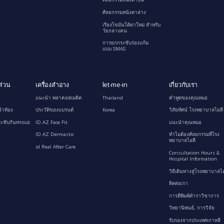
ศัลยกรรมหนังตาล่าง
เรียงไขมันใต้ตาใหม่ สำหรับ
วัยกลางคน
การยกกระชับร่องแก้ม
แบบ SMAS
ส่วน
เครื่องสำอาง
let-me-in
เกี่ยวกับเรา
แนะนำ พลาคอสเมติค
Thailand
คำพูดของคุณหมอ
้าท้อง
ประวัติของแบรนด์
Korea
วิสัยทัศน์ โรงพยาบาลไอดี
ะชับก้นทรงแอ
ID.AZ Face Fit
แนะนำคุณหมอ
ID.AZ Dermastic
ทำไมต้องศัลยกรรมที่โรง
พยาบาลไอดี
id Real After Care
Consultation Hours &
Hospital Information
วิธีเดินทางสู่โรงพยาบาลไอ
ติดต่อเรา
การตีพิมพ์ตำราวิชาการ
วิทยานิพนธ์, การวิจัย
รับรองจากประเทศเกาหลี