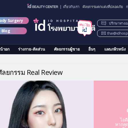
| เกี่ยวกับเรา
ศัลยกรรมตกแต่งที่ปลอดภัย
ก
lady Surgery
ปรึกษาทางอ
d Blog
thai@idhospi
น้าอก
ร่างกาย-สัดส่วน
ศัลยกรรมผู้ชาย
อื่นๆ
แผนกผิวหนัง
วศัลยกรรม Real Review
ไอด
หากคุณ