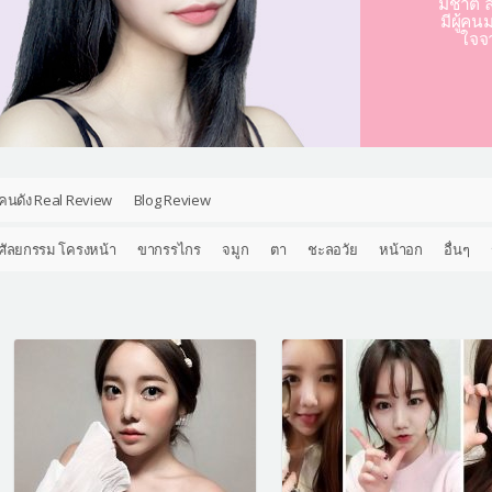
มชาติ ล
มีผู้คน
ใจจ
คนดัง Real Review
Blog Review
ศัลยกรรม โครงหน้า
ขากรรไกร
จมูก
ตา
ชะลอวัย
หน้าอก
อื่นๆ