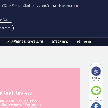
ารให้คำปรึกษาออนไลน์
ก่อนและหลัง
Franchise Inquiry
อนไลน์
tal.com
แผนกศัลยกรรมจุดซ่อนเร้น
เครื่องสำอาง
let-me-in
สอบถาม
ราคา
#Real Review
Line
ีศัลยกรรม | กระดานรีวิว
ต้องการผลลัพธ์ที่ดูเป็นธรร