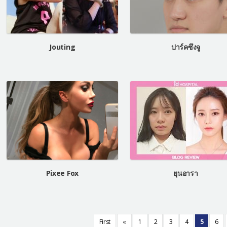
Jouting
ปาร์คซึงจู
Pixee Fox
ยุนอารา
First
«
1
2
3
4
5
6