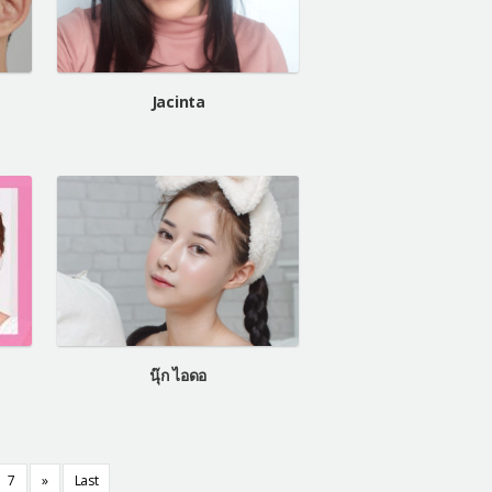
Jacinta
นุ๊ก ไอดอ
7
»
Last