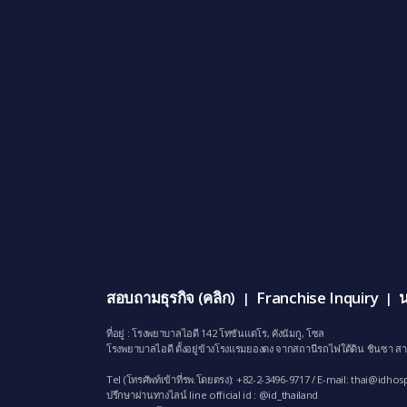
สอบถามธุรกิจ (คลิก)
Franchise Inquiry
น
|
|
ที่อยู่ : โรงพยาบาลไอดี 142 โทซันแดโร, คังนัมกู, โซล
โรงพยาบาลไอดี ตั้งอยู่ข้างโรงแรมยองดง จากสถานีรถไฟใต้ดิน ชินซา สา
Tel (โทรศัพท์เข้าที่รพ.โดยตรง): +82-2-3496-9717 / E-mail:
thai@idhosp
ปรึกษาผ่านทางไลน์ line official id : @id_thailand