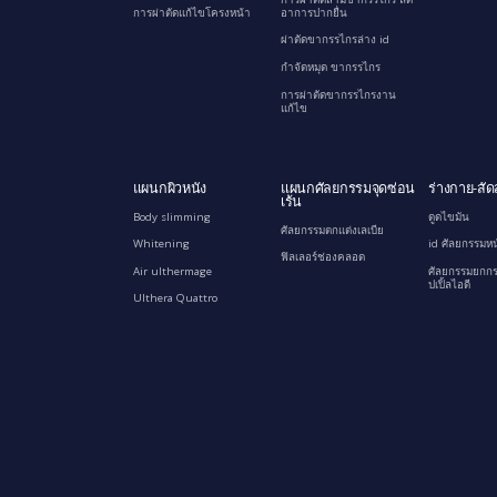
การผ่าตัดแก้ไขโครงหน้า
อาการปากยื่น
ผ่าตัดขากรรไกรล่าง id
กำจัดหมุด ขากรรไกร
การผ่าตัดขากรรไกรงาน
แก้ไข
แผนกผิวหนัง
แผนกศัลยกรรมจุดซ่อน
ร่างกาย-สัด
เร้น
Body slimming
ดูดไขมัน
ศัลยกรรมตกแต่งเลเบีย
Whitening
id ศัลยกรรมหน
ฟิลเลอร์ช่องคลอด
Air ulthermage
ศัลยกรรมยกกร
ปเปิ้ลไอดี
Ulthera Quattro