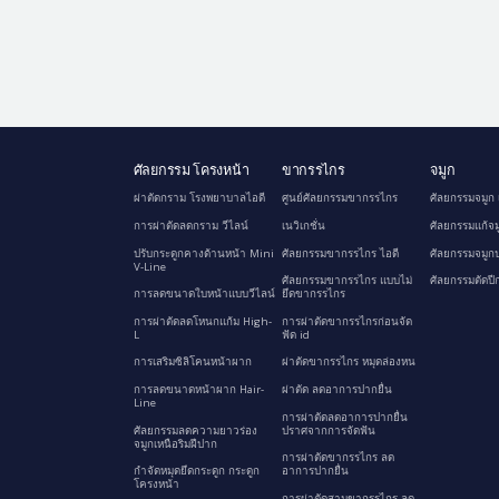
ศัลยกรรม โครงหน้า
ขากรรไกร
จมูก
ผ่าตัดกราม โรงพยาบาลไอดี
ศูนย์ศัลยกรรมขากรรไกร
ศัลยกรรมจมูก 
การผ่าตัดลดกราม วีไลน์
เนวิเกชั่น
ศัลยกรรมแก้จม
ปรับกระดูกคางด้านหน้า Mini
ศัลยกรรมขากรรไกร ไอดี
ศัลยกรรมจมูกป
V-Line
ศัลยกรรมขากรรไกร แบบไม่
ศัลยกรรมตัดปี
การลดขนาดใบหน้าแบบวีไลน์
ยึดขากรรไกร
การผ่าตัดลดโหนกแก้ม High-
การผ่าตัดขากรรไกรก่อนจัด
L
ฟัด id
การเสริมซิลิโคนหน้าผาก
ผ่าตัดขากรรไกร หมุดล่องหน
การลดขนาดหน้าผาก Hair-
ผ่าตัด ลดอาการปากยื่น
Line
การผ่าตัดลดอาการปากยื่น
ศัลยกรรมลดความยาวร่อง
ปราศจากการจัดฟัน
จมูกเหนือริมฝีปาก
การผ่าตัดขากรรไกร ลด
กำจัดหมุดยึดกระดูก กระดูก
อาการปากยื่น
โครงหน้า
การผ่าตัดสามขากรรไกร ลด