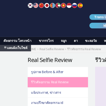
Skip
to
content
Trans 
I
ศัลยกรรม โครงหน้า
ขากรรไกร
จมูก
ตา
ชะลอวัย
ห
แผนผังเว็บไซต์
HOME
Real Selfie Review
รีวิวศัลยกรรม Real Review
Real Selfie Review
รีวิ
รูปภาพ Before & After
รีวิวศัลยกรรม Real Review
แจ้งประกาศ, ข่าวสาร
งานปรึกษาศัลยกรรม id