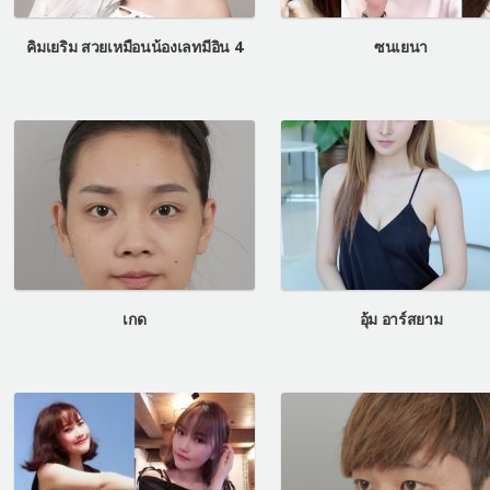
คิมเยริม สวยเหมือนน้องเลทมีอิน 4
ซนเยนา
เกด
อุ้ม อาร์สยาม