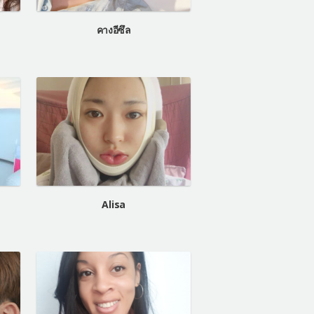
คางอีซึล
Alisa