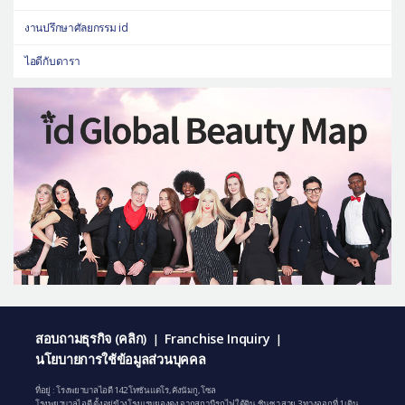
งานปรึกษาศัลยกรรม id
ไอดีกับดารา
สอบถามธุรกิจ (คลิก)
Franchise Inquiry
|
|
นโยบายการใช้ข้อมูลส่วนบุคคล
ที่อยู่ : โรงพยาบาลไอดี 142 โทซันแดโร, คังนัมกู, โซล
โรงพยาบาลไอดี ตั้งอยู่ข้างโรงแรมยองดง จากสถานีรถไฟใต้ดิน ชินซา สาย 3 ทางออกที่ 1 เดิน