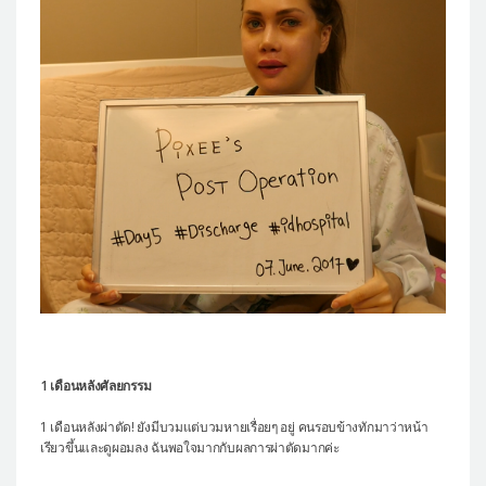
1 เดือนหลังศัลยกรรม
1 เดือนหลังผ่าตัด! ยังมีบวมแต่บวมหายเรื่อยๆ อยู่ คนรอบข้างทักมาว่าหน้า
เรียวขึ้นและดูผอมลง ฉันพอใจมากกับผลการผ่าตัดมากค่ะ