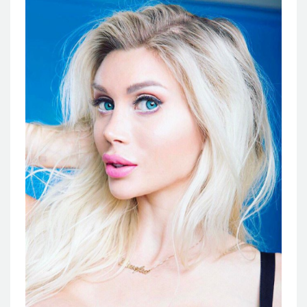
แผนกผิวหนัง
แผนกศัลยกรรมจุดซ่อนเร้น
เครื่องสำอาง
let-me-in
แนะนำโรงพยาบาลไอดี
ศัลยกรรมอย่างปลอดภัย
ปรึกษาทางออนไลน์
Real Selfie Review