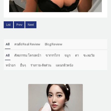
List
Prev
Next
All
คนดัง Real Review
Blog Review
All
ศัลยกรรม โครงหน้า
ขากรรไกร
จมูก
ตา
ชะลอวัย
หน้าอก
อื่นๆ
ร่างกาย-สัดส่วน
แผนกผิวหนัง