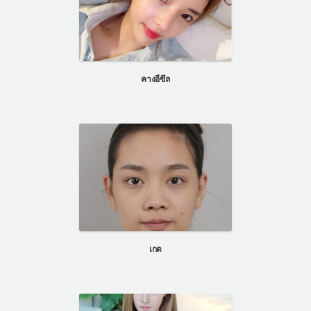
คางอีซึล
เกด