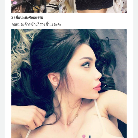
3 เดือนหลังศัลยกรรม
ตอนมองด้านข้างก็สวยขึ้นเยอะค่ะ!