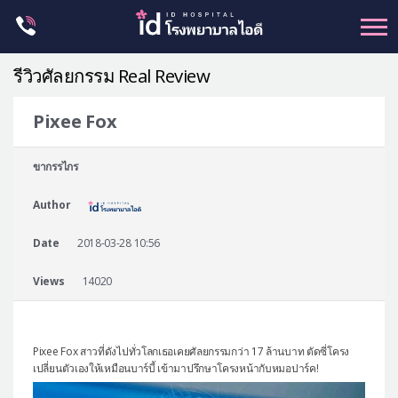
Skip
to
content
รีวิวศัลยกรรม Real Review
Pixee Fox
ศัลยกรรม โครงหน้า
ขากรรไกร
ขากรรไกร
Author
จมูก
ตา
Date
2018-03-28 10:56
ชะลอวัย
Views
14020
หน้าอก
ร่างกาย-สัดส่วน
Pixee Fox สาวที่ดังไปทั่วโลกเธอเคยศัลยกรรมกว่า 17 ล้านบาท ตัดซี่โครง
ศัลยกรรมผู้ชาย
เปลี่ยนตัวเองให้เหมือนบาร์บี้ เข้ามาปรึกษาโครงหน้ากับหมอปาร์ค!
อื่นๆ