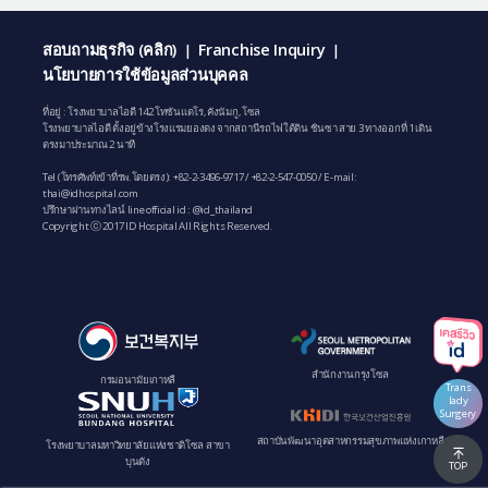
สอบถามธุรกิจ (คลิก)
Franchise Inquiry
|
|
นโยบายการใช้ข้อมูลส่วนบุคคล
ที่อยู่ : โรงพยาบาลไอดี 142 โทซันแดโร, คังนัมกู, โซล
โรงพยาบาลไอดี ตั้งอยู่ข้างโรงแรมยองดง จากสถานีรถไฟใต้ดิน ชินซา สาย 3 ทางออกที่ 1 เดิน
ตรงมาประมาณ 2 นาที
Tel (โทรศัพท์เข้าที่รพ.โดยตรง):
+82-2-3496-9717
/
+82-2-547-0050
/ E-mail:
thai@idhospital.com
ปรึกษาผ่านทางไลน์ line official id : @id_thailand
Copyright ⓒ 2017 ID Hospital All Rights Reserved.
สํานักงานกรุงโซล
กรมอนามัยเกาหลี
Trans
lady
Surgery
สถาบันพัฒนาอุตสาหกรรมสุขภาพแห่งเกาหลี
โรงพยาบาลมหาวิทยาลัยแห่งชาติโซล สาขา
บุนดัง
TOP