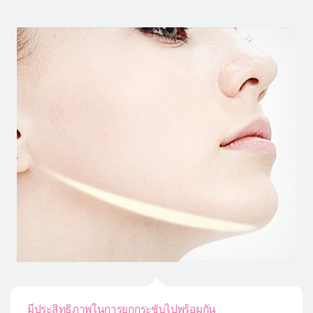
มีประสิทธิภาพในการยกกระชับไปพร้อมกัน