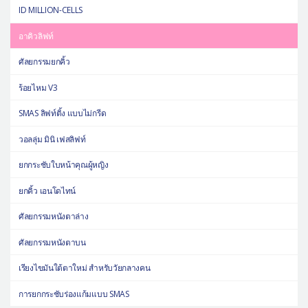
ID MILLION-CELLS
อาคิวลิฟท์
ศัลยกรรมยกคิ้ว
ร้อยไหม V3
SMAS ลิฟท์ติ้ง แบบไม่กรีด
วอลลุ่ม มินิ เฟสลิฟท์
ยกกระชับใบหน้าคุณผู้หญิง
ยกคิ้ว เอนโดไทน์
ศัลยกรรมหนังตาล่าง
ศัลยกรรมหนังตาบน
เรียงไขมันใต้ตาใหม่ สำหรับวัยกลางคน
การยกกระชับร่องแก้มแบบ SMAS