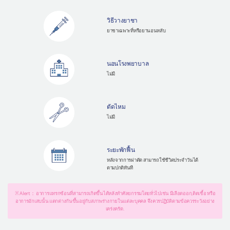
วิธีวางยาชา
ยาชาเฉพาะที่หรือยานอนหลับ
นอนโรงพยาบาล
ไม่มี
ตัดไหม
ไม่มี
ระยะพักฟื้น
หลังจากการผ่าตัด สามารถใช้ชีวิตประจำวันได้
ตามปกติทันที
※ Alert： อาการแทรกซ้อนที่สามารถเกิดขึ้นได้หลังทำศัลยกรรมโดยทั่วไปเช่น มีเลือดออก,ติดเชื้อ หรือ
อาการอักเสบนั้น แตกต่างกันขึ้นอยู่กับสภาพร่างกายในแต่ละบุคคล จึงควรปฏิบัติตามข้อควรระวังอย่าง
เคร่งครัด.