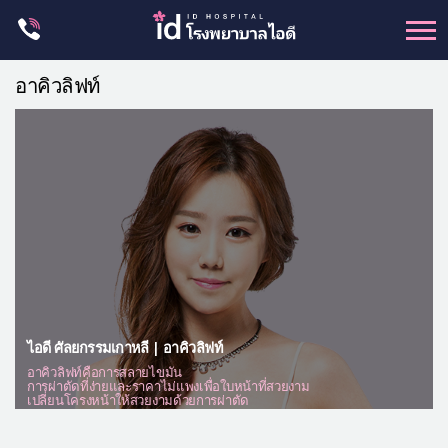
Skip
to
content
ศัลยกรรม โครงหน้า
อาคิวลิฟท์
ขากรรไกร
จมูก
ตา
ชะลอวัย
หน้าอก
ร่างกาย-สัดส่วน
ศัลยกรรมผู้ชาย
ไอดี ศัลยกรรมเกาหลี | อาคิวลิฟท์
อื่นๆ
อาคิวลิฟท์คือการสลายไขมัน
การผ่าตัดที่ง่ายและราคาไม่แพงเพื่อใบหน้าที่สวยงาม
แผนกผิวหนัง
เปลี่ยนโครงหน้าให้สวยงามด้วยการผ่าตัด
แผนกศัลยกรรมจุดซ่อนเร้น