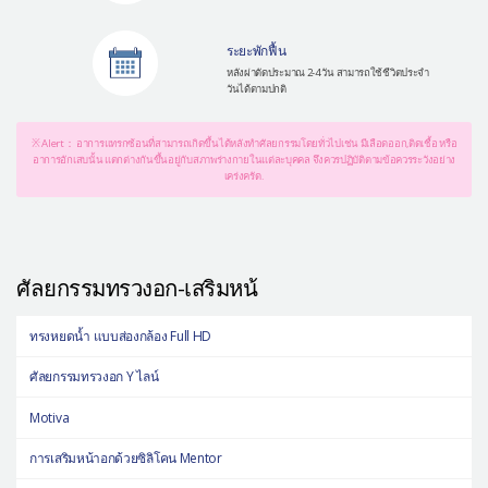
ระยะพักฟื้น
หลังผ่าตัดประมาณ 2-4 วัน สามารถใช้ชีวิตประจำ
วันได้ตามปกติ
※ Alert： อาการแทรกซ้อนที่สามารถเกิดขึ้นได้หลังทำศัลยกรรมโดยทั่วไปเช่น มีเลือดออก,ติดเชื้อ หรือ
อาการอักเสบนั้น แตกต่างกันขึ้นอยู่กับสภาพร่างกายในแต่ละบุคคล จึงควรปฏิบัติตามข้อควรระวังอย่าง
เคร่งครัด.
ศัลยกรรมทรวงอก-เสริมหน้
ทรงหยดน้ำ แบบส่องกล้อง Full HD
ศัลยกรรมทรวงอก Y ไลน์
Motiva
การเสริมหน้าอกด้วยซิลิโคน Mentor