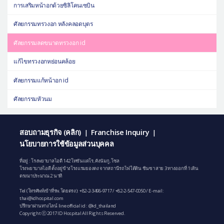
การเสริมหน้าอกด้วยซิลิโคนเซบิน
ศัลยกรรมทรวงอก หลังคลอดบุตร
ศัลยกรรมลดขนาดทรวงอก id
แก้ไขทรวงอกหย่อนคล้อย
ศัลยกรรมแก้หน้าอก id
ศัลยกรรมหัวนม
สอบถามธุรกิจ (คลิก)
Franchise Inquiry
|
|
นโยบายการใช้ข้อมูลส่วนบุคคล
ที่อยู่ : โรงพยาบาลไอดี 142 โทซันแดโร, คังนัมกู, โซล
โรงพยาบาลไอดี ตั้งอยู่ข้างโรงแรมยองดง จากสถานีรถไฟใต้ดิน ชินซา สาย 3 ทางออกที่ 1 เดิน
ตรงมาประมาณ 2 นาที
Tel (โทรศัพท์เข้าที่รพ.โดยตรง):
+82-2-3496-9717
/
+82-2-547-0050
/ E-mail:
thai@idhospital.com
ปรึกษาผ่านทางไลน์ line official id : @id_thailand
Copyright ⓒ 2017 ID Hospital All Rights Reserved.