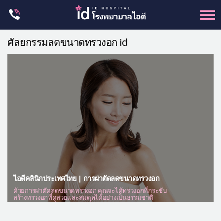
Skip
to
content
ศัลยกรรม โครงหน้า
ศัลยกรรมลดขนาดทรวงอก id
ขากรรไกร
จมูก
ตา
ชะลอวัย
หน้าอก
ร่างกาย-สัดส่วน
ศัลยกรรมผู้ชาย
อื่นๆ
ไอดีคลินิกประเทศไทย | การผ่าตัดลดขนาดทรวงอก
ด้วยการผ่าตัดลดขนาดทรวงอก คุณจะได้ทรวงอกที่กระชับ
แผนกผิวหนัง
สร้างทรวงอกที่ดูสวยและสมดุลได้อย่างเป็นธรรมชาติ
แผนกศัลยกรรมจุดซ่อนเร้น