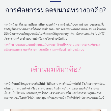
เครื่องสำอาง
การศัลยกรรมลดขนาดทรวงอกคือ?
let-me-in
การมีหน้าอกที่สวยงามคือ การมีทรวงอกที่มีความเข้ากันกับขนาดร่างกายของคุณ สิ่ง
สำคัญในการผ่าตัดชนิดนี้คือความมีวอลลุ่มอย่างพอเหมาะกับความกระชับ แต่ในกรณี
ที่มีหน้าอกขนาดใหญ่มากนั้น ไม่เพียงแต่มีปัญหาจากรูปลักษณ์ภายนอกแล้ว ยังทำให้
เกิดความเครียดด้านสภาพจิตใจและโรคต่างๆอีกด้วย
การศัลยกรรมลดขนาดหน้าอกนั้นเป็นการผ่าตัดแก้ไขขนาดและความกระชับของ
หน้าอก มอบทรวงอกที่สวยงามและมีความกระชับอย่างสมบูรณ์แบบ
เต้านมมหึมาคือ?
การมีเต้านมที่ใหญ่มากจนเกินไปทำให้ไม่สามารถต้านน้ำหนักได้ จึงเกิดอาการหย่อน
คล้อย อาการปวดไหล่ หรืออาการปวดเอว ผิวอักเสบในส่วนของรอยพับใต้ราวนม
เป็นต้น ไม่ใช่เพียงแต่เกิดปัญหาในด้านความงามเท่านั้น แต่เนื่องด้วยเหตุผลหลาย
ประการ เช่น โรคภัยไข้เจ็บและปัญหาด้านสุขภาพจิต จึงทำให้เข้ารับการผ่าตัดชนิดนี้