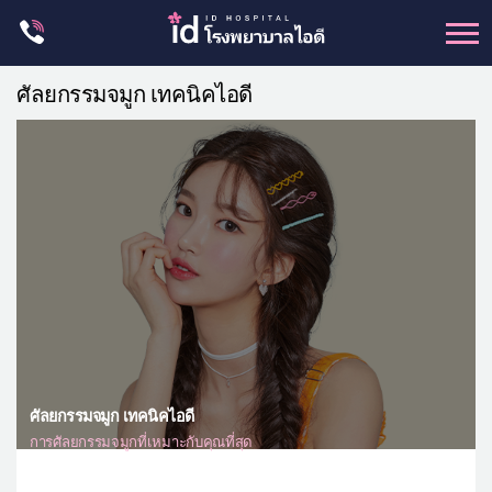
Skip
to
content
ศัลยกรรม โครงหน้า
ศัลยกรรมจมูก เทคนิคไอดี
ขากรรไกร
จมูก
ตา
ชะลอวัย
หน้าอก
ร่างกาย-สัดส่วน
ศัลยกรรมผู้ชาย
อื่นๆ
ศัลยกรรมจมูก เทคนิคไอดี
แผนกผิวหนัง
การศัลยกรรมจมูกที่เหมาะกับคุณที่สุด
แผนกศัลยกรรมจุดซ่อนเร้น