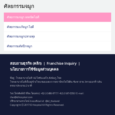
ศัลยกรรมจมูก
ศัลยกรรมจมูก เทคนิคไอดี
ศัลยกรรมแก้จมูก ไอดี
ศัลยกรรมจมูกปลายพุ่ง
ศัลยกรรมตัดปีกจมูก
สอบถามธุรกิจ (คลิก)
Franchise Inquiry
|
|
นโยบายการใช้ข้อมูลส่วนบุคคล
ที่อยู่ : โรงพยาบาลไอดี 142 โทซันแดโร, คังนัมกู, โซล
โรงพยาบาลไอดี ตั้งอยู่ข้างโรงแรมยองดง จากสถานีรถไฟใต้ดิน ชินซา สาย 3 ทางออกที่ 1 เดิน
ตรงมาประมาณ 2 นาที
Tel (โทรศัพท์เข้าที่รพ.โดยตรง):
+82-2-3496-9717
/
+82-2-547-0050
/ E-mail:
thai@idhospital.com
ปรึกษาผ่านทางไลน์ line official id : @id_thailand
Copyright ⓒ 2017 ID Hospital All Rights Reserved.