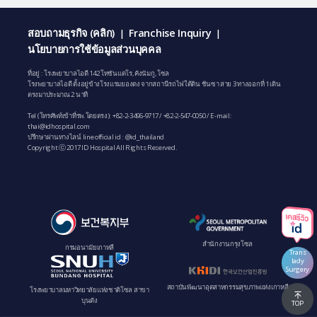
สอบถามธุรกิจ (คลิก)
Franchise Inquiry
|
|
นโยบายการใช้ข้อมูลส่วนบุคคล
ที่อยู่ : โรงพยาบาลไอดี 142 โทซันแดโร, คังนัมกู, โซล
โรงพยาบาลไอดี ตั้งอยู่ข้างโรงแรมยองดง จากสถานีรถไฟใต้ดิน ชินซา สาย 3 ทางออกที่ 1 เดิน
ตรงมาประมาณ 2 นาที
Tel (โทรศัพท์เข้าที่รพ.โดยตรง):
+82-2-3496-9717
/
+82-2-547-0050
/ E-mail:
thai@idhospital.com
ปรึกษาผ่านทางไลน์ line official id : @id_thailand
Copyright ⓒ 2017 ID Hospital All Rights Reserved.
สํานักงานกรุงโซล
กรมอนามัยเกาหลี
Trans
lady
Surgery
สถาบันพัฒนาอุตสาหกรรมสุขภาพแห่งเกาหลี
โรงพยาบาลมหาวิทยาลัยแห่งชาติโซล สาขา
บุนดัง
TOP