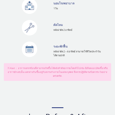
นอนโรงพยาบาล
1 วัน
ตัดไหม
หลังผ่าตัด 2 อาทิตย์
ระยะพักฟื้น
หลังผ่าตัด 2 – 4 อาทิตย์ สามารถใช้ชีวิตประจำวัน
ได้ตามปกติ
※ Alert： อาการแทรกซ้อนที่สามารถเกิดขึ้นได้หลังทำศัลยกรรมโดยทั่วไปเช่น มีเลือดออก,ติดเชื้อ หรือ
อาการอักเสบนั้น แตกต่างกันขึ้นอยู่กับสภาพร่างกายในแต่ละบุคคล จึงควรปฏิบัติตามข้อควรระวังอย่าง
เคร่งครัด.