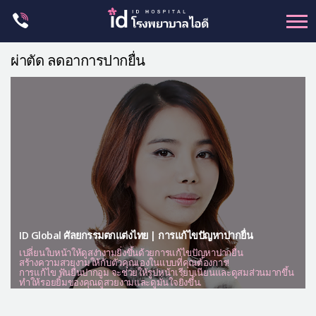
Skip
to
content
ศัลยกรรม โครงหน้า
ผ่าตัด ลดอาการปากยื่น
ขากรรไกร
จมูก
ตา
ชะลอวัย
หน้าอก
ร่างกาย-สัดส่วน
ศัลยกรรมผู้ชาย
ID Global ศัลยกรรมตกแต่งไทย | การแก้ไขปัญหาปากยื่น
อื่นๆ
เปลี่ยนใบหน้าให้ดูสง่างามยิ่งขึ้นด้วยการแก้ไขปัญหาปากยื่น
สร้างความสวยงามให้กับตัวคุณเองในแบบที่คุณต้องการ!
การแก้ไข ฟันยื่นปากอูม จะช่วยให้รูปหน้าเรียบเนียนและดูสมส่วนมากขึ้น
แผนกผิวหนัง
ทำให้รอยยิ้มของคุณดูสวยงามและดูมั่นใจยิ่งขึ้น.
แผนกศัลยกรรมจุดซ่อนเร้น