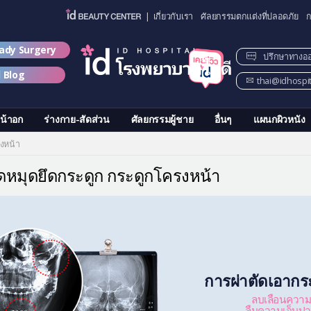
| เกี่ยวกับเรา
ศัลยกรรมตกแต่งที่ปลอดภัย
ก
lady Surgery
ปรึกษาทางอ
d Blog
thai@idhospi
น้าอก
ร่างกาย-สัดส่วน
ศัลยกรรมผู้ชาย
อื่นๆ
แผนกผิวหนัง
งหน้า
ดหมุดยึดกระดูก กระดูกโครงหน้า
การผ่าตัดเอากร
ลบเลือนความ
ลืมความเจ็บปวด