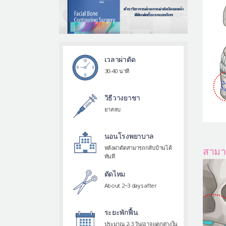
เวลาผ่าตัด
30-40 นาที
วิธีวางยาชา
ยาสลบ
นอนโรงพยาบาล
หลังผ่าตัดสามารถกลับบ้านได้
สามา
ทันที
ตัดไหม
About 2~3 days after
ระยะพักฟื้น
ประมาณ 2-3 วัน(อาจแตกต่างใน