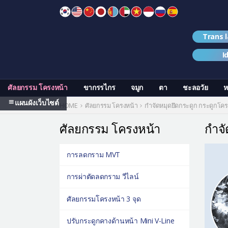
Skip
to
content
Trans 
I
ศัลยกรรม โครงหน้า
ขากรรไกร
จมูก
ตา
ชะลอวัย
ห
แผนผังเว็บไซต์
HOME
ศัลยกรรม โครงหน้า
กำจัดหมุดยึดกระดูก กระดูกโคร
ศัลยกรรม โครงหน้า
กำจั
การลดกราม MVT
การผ่าตัดลดกราม วีไลน์
ศัลยกรรมโครงหน้า 3 จุด
ปรับกระดูกคางด้านหน้า Mini V-Line