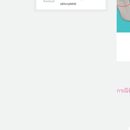
แต่ละบุคคล)
กรณีท