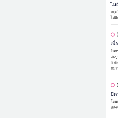
ไม่
หมุด
ไม่ม
เนื
ในกร
สมบู
ผิวอ
สมาน
มีค
โดยท
หลัง