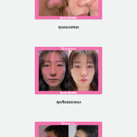
คุณจองเฮซอง
คุณชิมฮยอนจอง