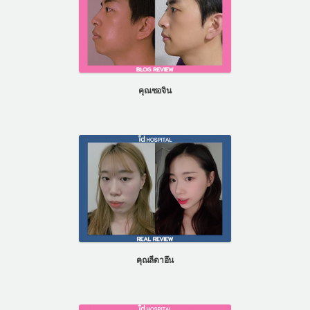
คุณซอจิน
คุณลีดาอึน