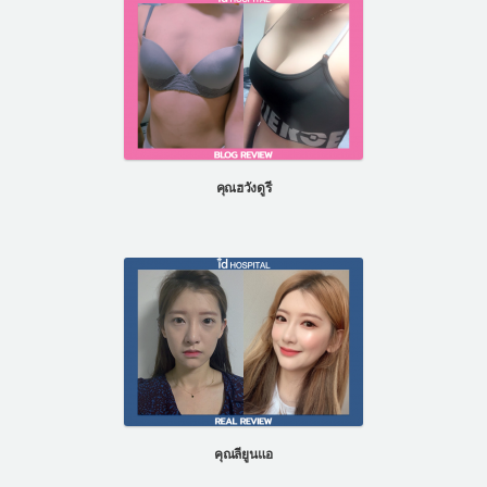
คุณฮวังดูรี
คุณลียูนแอ