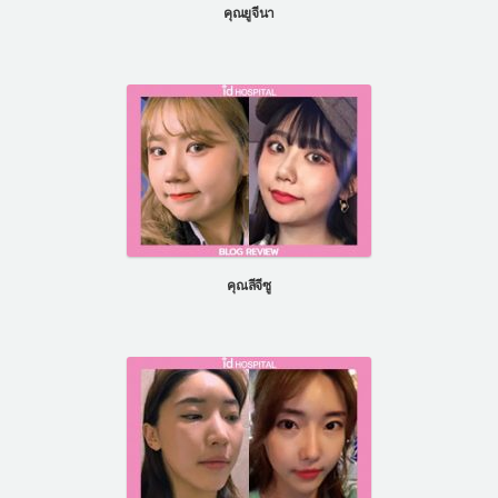
คุณยูจีนา
คุณลีจีซู