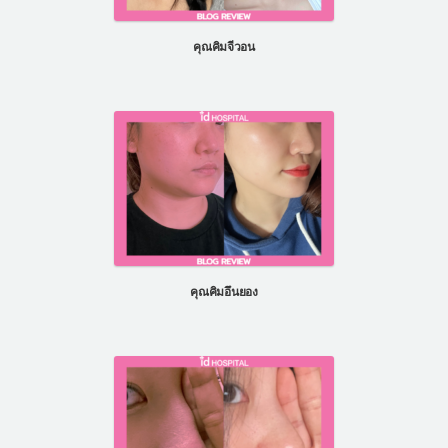
แผนกผิวหนัง
คุณคิมจีวอน
แผนกศัลยกรรมจุดซ่อนเร้น
เครื่องสำอาง
let-me-in
แนะนำโรงพยาบาลไอดี
ศัลยกรรมอย่างปลอดภัย
ปรึกษาทางออนไลน์
Real Selfie Review
คุณคิมอึนยอง