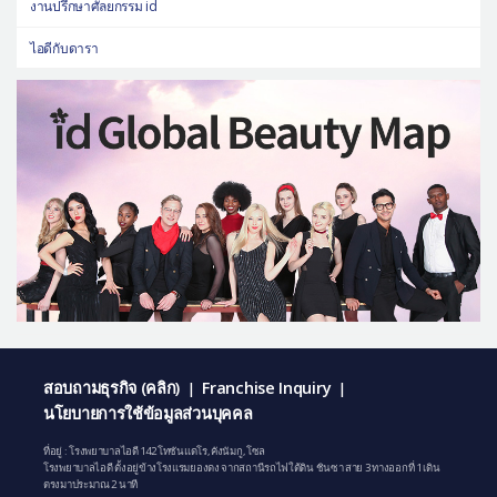
งานปรึกษาศัลยกรรม id
ไอดีกับดารา
สอบถามธุรกิจ (คลิก)
Franchise Inquiry
|
|
นโยบายการใช้ข้อมูลส่วนบุคคล
ที่อยู่ : โรงพยาบาลไอดี 142 โทซันแดโร, คังนัมกู, โซล
โรงพยาบาลไอดี ตั้งอยู่ข้างโรงแรมยองดง จากสถานีรถไฟใต้ดิน ชินซา สาย 3 ทางออกที่ 1 เดิน
ตรงมาประมาณ 2 นาที