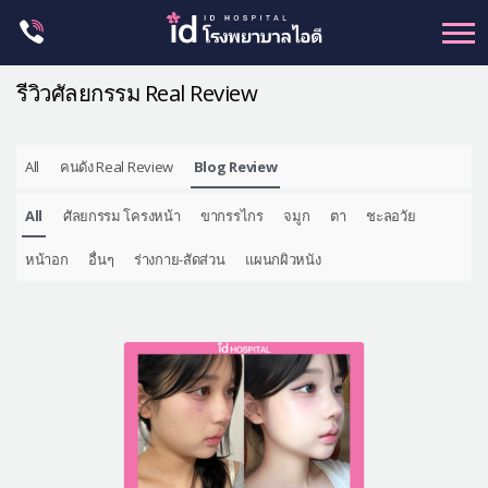
Skip
to
content
รีวิวศัลยกรรม Real Review
All
คนดัง Real Review
Blog Review
ศัลยกรรม โครงหน้า
All
ศัลยกรรม โครงหน้า
ขากรรไกร
จมูก
ตา
ชะลอวัย
ขากรรไกร
จมูก
หน้าอก
อื่นๆ
ร่างกาย-สัดส่วน
แผนกผิวหนัง
ตา
ชะลอวัย
หน้าอก
ร่างกาย-สัดส่วน
ศัลยกรรมผู้ชาย
อื่นๆ