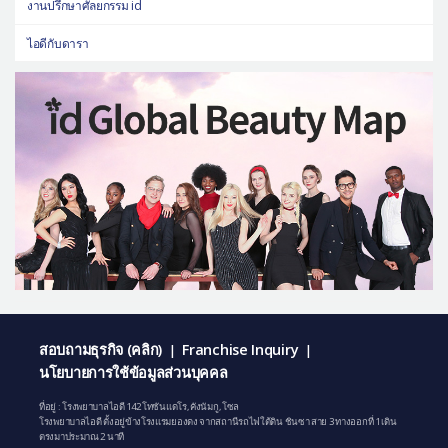
งานปรึกษาศัลยกรรม id
ไอดีกับดารา
สอบถามธุรกิจ (คลิก)
Franchise Inquiry
|
|
นโยบายการใช้ข้อมูลส่วนบุคคล
ที่อยู่ : โรงพยาบาลไอดี 142 โทซันแดโร, คังนัมกู, โซล
โรงพยาบาลไอดี ตั้งอยู่ข้างโรงแรมยองดง จากสถานีรถไฟใต้ดิน ชินซา สาย 3 ทางออกที่ 1 เดิน
ตรงมาประมาณ 2 นาที