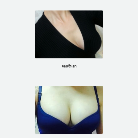
จอนจินฮา