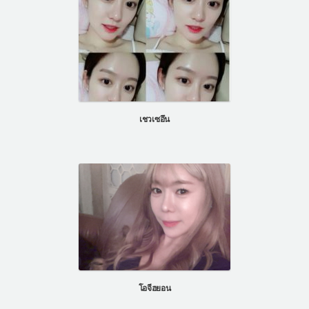
เชวเซอึน
โอจีฮยอน