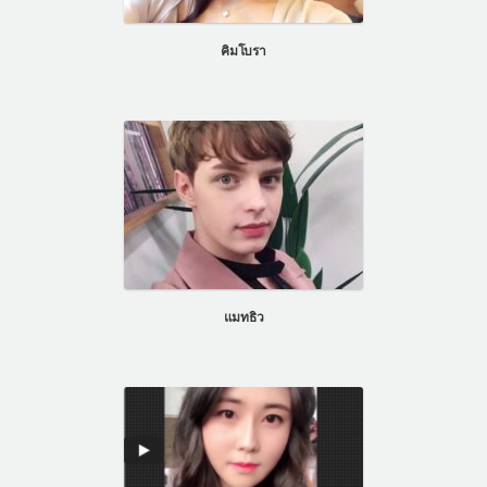
แผนกผิวหนัง
คิมโบรา
แผนกศัลยกรรมจุดซ่อนเร้น
เครื่องสำอาง
let-me-in
แนะนำโรงพยาบาลไอดี
ศัลยกรรมอย่างปลอดภัย
ปรึกษาทางออนไลน์
Real Selfie Review
แมทธิว