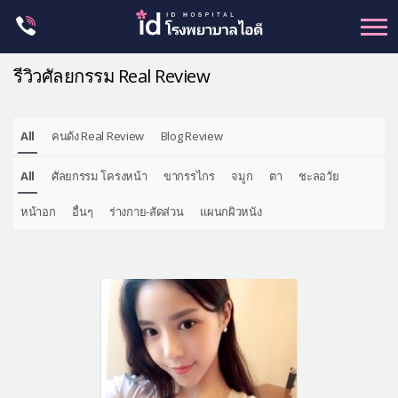
Skip
to
content
รีวิวศัลยกรรม Real Review
All
คนดัง Real Review
Blog Review
ศัลยกรรม โครงหน้า
All
ศัลยกรรม โครงหน้า
ขากรรไกร
จมูก
ตา
ชะลอวัย
ขากรรไกร
จมูก
หน้าอก
อื่นๆ
ร่างกาย-สัดส่วน
แผนกผิวหนัง
ตา
ชะลอวัย
หน้าอก
ร่างกาย-สัดส่วน
ศัลยกรรมผู้ชาย
อื่นๆ