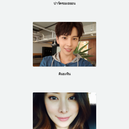
ปาร์คซองฮยอน
คิมยงจิน