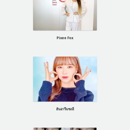
Pixee Fox
ฮันอารึมซงอี