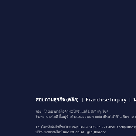
สอบถามธุรกิจ (คลิก)
Franchise Inquiry
น
|
|
ที่อยู่ : โรงพยาบาลไอดี 142 โทซันแดโร, คังนัมกู, โซล
โรงพยาบาลไอดี ตั้งอยู่ข้างโรงแรมยองดง จากสถานีรถไฟใต้ดิน ชินซา สา
Tel (โทรศัพท์เข้าที่รพ.โดยตรง): +82-2-3496-9717 / E-mail:
thai@idhosp
ปรึกษาผ่านทางไลน์ line official id : @id_thailand