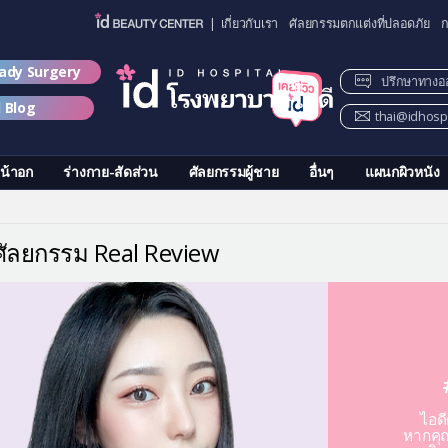
| เกี่ยวกับเรา
ศัลยกรรมตกแต่งที่ปลอดภัย
ก
lady Surgery
ปรึกษาทางอ
d Blog
thai@idhospi
น้าอก
ร่างกาย-สัดส่วน
ศัลยกรรมผู้ชาย
อื่นๆ
แผนกผิวหนัง
วศัลยกรรม Real Review
ไอด
หากคุณ