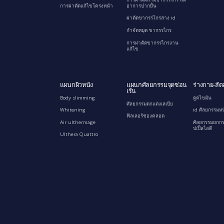
การผ่าตัดแก้ไขโครงหน้า
อาการปากยื่น
ผ่าตัดขากรรไกรล่าง id
กำจัดหมุด ขากรรไกร
การผ่าตัดขากรรไกรงาน
แก้ไข
แผนกผิวหนัง
แผนกศัลยกรรมจุดซ่อน
ร่างกาย-สัด
เร้น
Body slimming
ดูดไขมัน
ศัลยกรรมตกแต่งเลเบีย
Whitening
id ศัลยกรรมหน
ฟิลเลอร์ช่องคลอด
Air ulthermage
ศัลยกรรมยกกร
ปเปิ้ลไอดี
Ulthera Quattro