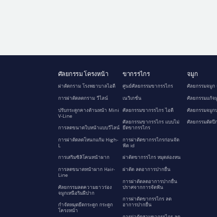
ศัลยกรรม โครงหน้า
ขากรรไกร
จมูก
ผ่าตัดกราม โรงพยาบาลไอดี
ศูนย์ศัลยกรรมขากรรไกร
ศัลยกรรมจมูก 
การผ่าตัดลดกราม วีไลน์
เนวิเกชั่น
ศัลยกรรมแก้จม
ปรับกระดูกคางด้านหน้า Mini
ศัลยกรรมขากรรไกร ไอดี
ศัลยกรรมจมูกป
V-Line
ศัลยกรรมขากรรไกร แบบไม่
ศัลยกรรมตัดปี
การลดขนาดใบหน้าแบบวีไลน์
ยึดขากรรไกร
การผ่าตัดลดโหนกแก้ม High-
การผ่าตัดขากรรไกรก่อนจัด
L
ฟัด id
การเสริมซิลิโคนหน้าผาก
ผ่าตัดขากรรไกร หมุดล่องหน
การลดขนาดหน้าผาก Hair-
ผ่าตัด ลดอาการปากยื่น
Line
การผ่าตัดลดอาการปากยื่น
ศัลยกรรมลดความยาวร่อง
ปราศจากการจัดฟัน
จมูกเหนือริมฝีปาก
การผ่าตัดขากรรไกร ลด
กำจัดหมุดยึดกระดูก กระดูก
อาการปากยื่น
โครงหน้า
การผ่าตัดสามขากรรไกร ลด