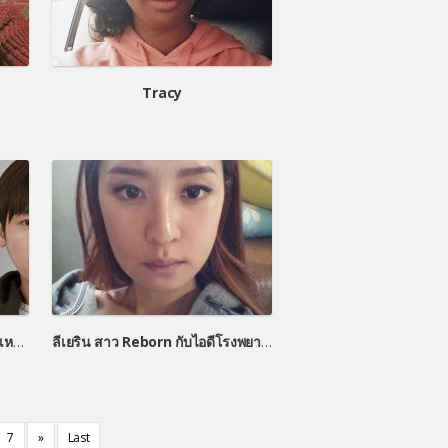
Tracy
คิมจองฮุน โอปป้าเกาหลีหน้าหล่อเหมือน Let Me In
ลีเยริน สาว Reborn กับไอดีโรงพยาบาลเลทมีอิน
7
»
Last