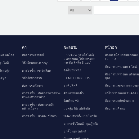
ตา
ชะลอวัย
หน้าอก
เทคนิคไอดี
ศัลยกรรมตาบัมบี้
Endotine (เอนโดไทน์) ∙
ทรงหยดน้ำ แบบส่องกล้อง
Elasticum ‘โปรแกรมยก
Full HD
กระชับ ลิฟติ้ง 3 แบบ’
ูก ไอดี
วิธีกรีดแบบ Skinny
ศัลยกรรมทรวงอก Y ไลน์
ฉีดไขมันหน้า
ลายพุ่ง
ตาสองชั้น: เซเว่นล็อค
ศัลยกรรมทรวงอก หลังคล
ID MILLION-CELLS
บุตร
กจมูก
วิธีกรีดบางส่วน
อาคิวลิฟท์
ศัลยกรรมลดขนาดทรวงอก
ศัลยกรรมเปิดตา
ศัลยกรรมยกคิ้ว
แก้ไขทรวงอกหย่อนคล้อย
ตาสองชั้น : ศัลยกรรมเปิดหาง
ตาและหางตาล่าง
ร้อยไหม V3
ศัลยกรรมแก้หน้าอก id
ตาสองชั้น : ศัลยกรรมมัด
กล้ามเนื้อตา
วอลลุ่ม มินิ เฟสลิฟท์
ศัลยกรรมหัวนม
ตาสองชั้น : ผ่าตัดแก้ไขตา
SMAS ลิฟท์ติ้ง แบบไม่กรีด
ยกกระชับใบหน้าคุณผู้หญิง
ยกคิ้ว เอนโดไทน์
ศัลยกรรมหนังตาบน