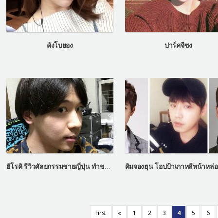
คังโบยอง
ปาร์คจีซง
ฮิโรคิ รีวิวศัลยกรรมชายญี่ปุ่น ทำขากรรไกรเหมือนชายรายการเลทมีอิน
First
«
1
2
3
4
5
6