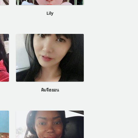
Lily
คิมจีฮยอน