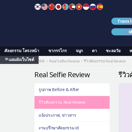
Skip
to
content
Trans 
I
ศัลยกรรม โครงหน้า
ขากรรไกร
จมูก
ตา
ชะลอวัย
ห
แผนผังเว็บไซต์
HOME
Real Selfie Review
รีวิวศัลยกรรม Real Review
Real Selfie Review
รีวิ
รูปภาพ Before & After
รีวิวศัลยกรรม Real Review
แจ้งประกาศ, ข่าวสาร
งานปรึกษาศัลยกรรม id