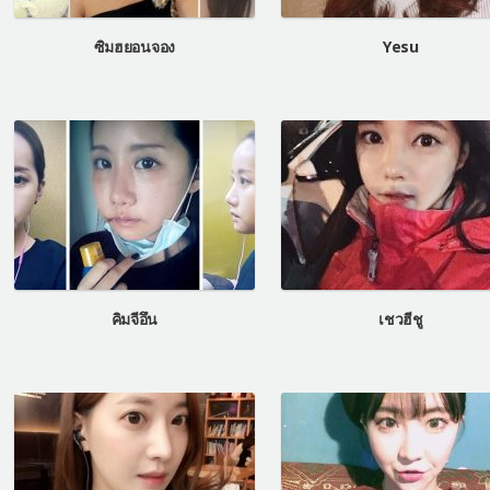
ซิมฮยอนจอง
Yesu
คิมจีอึน
เชวฮีชู