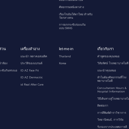
ศัลยกรรมหนังตาล่าง
เรียงไขมันใต้ตาใหม่ สำหรับ
วัยกลางคน
การยกกระชับร่องแก้ม
แบบ SMAS
ส่วน
เครื่องสำอาง
let-me-in
เกี่ยวกับเรา
แนะนำ พลาคอสเมติค
Thailand
คำพูดของคุณหมอ
้าท้อง
ประวัติของแบรนด์
Korea
วิสัยทัศน์ โรงพยาบาลไอดี
ะชับก้นทรงแอ
ID.AZ Face Fit
แนะนำคุณหมอ
ID.AZ Dermastic
ทำไมต้องศัลยกรรมที่โรง
พยาบาลไอดี
id Real After Care
Consultation Hours &
Hospital Information
วิธีเดินทางสู่โรงพยาบาลไอ
ติดต่อเรา
การตีพิมพ์ตำราวิชาการ
วิทยานิพนธ์, การวิจัย
รับรองจากประเทศเกาหลี