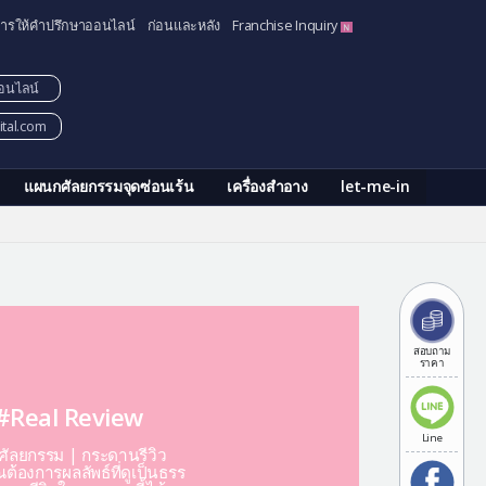
ารให้คำปรึกษาออนไลน์
ก่อนและหลัง
Franchise Inquiry
อนไลน์
tal.com
แผนกศัลยกรรมจุดซ่อนเร้น
เครื่องสำอาง
let-me-in
สอบถาม
ราคา
#Real Review
Line
ีศัลยกรรม | กระดานรีวิว
ต้องการผลลัพธ์ที่ดูเป็นธรร