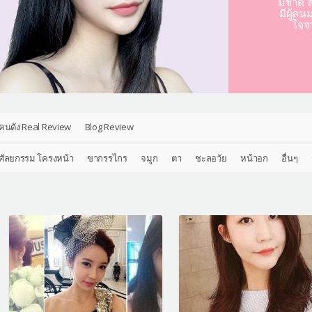
มชาติ ล
มีผู้คน
ใจจ
คนดัง Real Review
Blog Review
ศัลยกรรม โครงหน้า
ขากรรไกร
จมูก
ตา
ชะลอวัย
หน้าอก
อื่นๆ