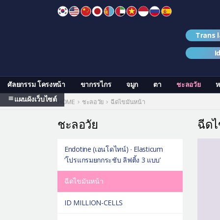
Skip
to
content
Trans 
I
ศัลยกรรม โครงหน้า
ขากรรไกร
จมูก
ตา
ชะลอวัย
ห
แผนผังเว็บไซต์
HOME
ชะลอวัย
ฉีดไขมันหน้า
ชะลอวัย
ฉีดไ
Endotine (เอนโดไทน์) ∙ Elasticum
‘โปรแกรมยกกระชับ ลิฟติ้ง 3 แบบ’
ฉีดไขมันหน้า
ID MILLION-CELLS