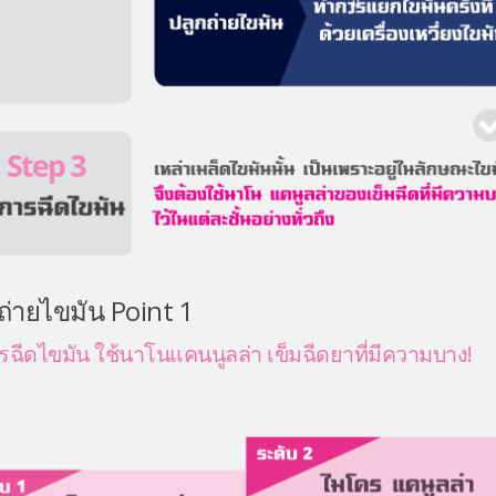
ถ่ายไขมัน Point 1
ฉีดไขมัน ใช้นาโนแคนนูลล่า เข็มฉีดยาที่มีความบาง!