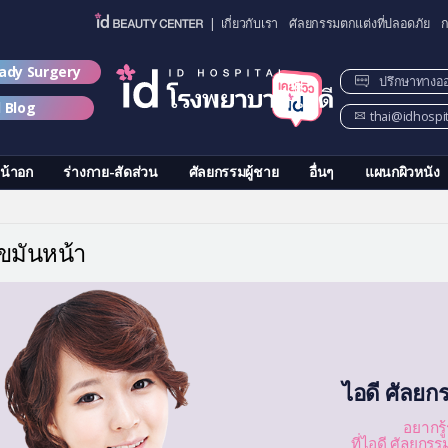
| เกี่ยวกับเรา
ศัลยกรรมตกแต่งที่ปลอดภัย
ก
lady Surgery
ปรึกษาทางอ
d Blog
thai@idhospi
น้าอก
ร่างกาย-สัดส่วน
ศัลยกรรมผู้ชาย
อื่นๆ
แผนกผิวหนัง
ขมันหน้า
ไอดี ศัลยก
อยากรู
ที่ไอดี ศัลยกร