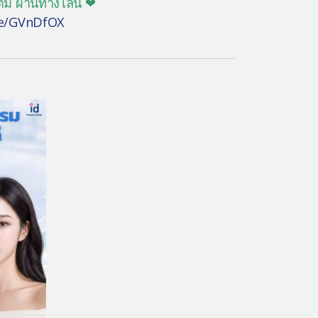
ิม ผ่านทางไลน์ ❤
.ee/GVnDfOX