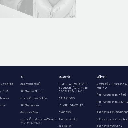
ตา
ชะลอวัย
หน้าอก
เทคนิคไอดี
ศัลยกรรมตาบัมบี้
Endotine (เอนโดไทน์) ∙
ทรงหยดน้ำ แบบส่องกล้อง
Elasticum ‘โปรแกรมยก
Full HD
กระชับ ลิฟติ้ง 3 แบบ’
ูก ไอดี
วิธีกรีดแบบ Skinny
ศัลยกรรมทรวงอก Y ไลน์
ฉีดไขมันหน้า
ลายพุ่ง
ตาสองชั้น: เซเว่นล็อค
ศัลยกรรมทรวงอก หลังคล
ID MILLION-CELLS
บุตร
กจมูก
วิธีกรีดบางส่วน
อาคิวลิฟท์
ศัลยกรรมลดขนาดทรวงอก
ศัลยกรรมเปิดตา
ศัลยกรรมยกคิ้ว
แก้ไขทรวงอกหย่อนคล้อย
ตาสองชั้น : ศัลยกรรมเปิดหาง
ตาและหางตาล่าง
ร้อยไหม V3
ศัลยกรรมแก้หน้าอก id