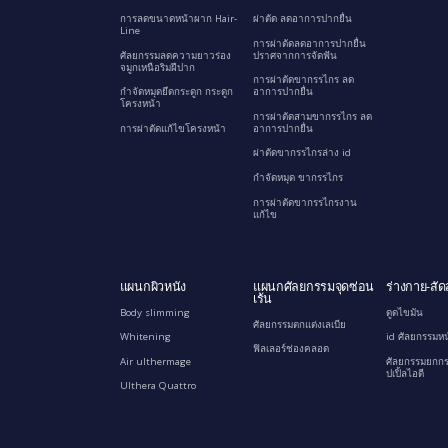
การลดขนาดหน้าผาก Hair-
ผ่าตัด ลดอาการปากยื่น
Line
การผ่าตัดลดอาการปากยื่น
ศัลยกรรมลดความยาวร่อง
ปราศจากการจัดฟัน
จมูกเหนือริมฝีปาก
การผ่าตัดขากรรไกร ลด
กำจัดหมุดยึดกระดูก กระดูก
อาการปากยื่น
โครงหน้า
การผ่าตัดสามขากรรไกร ลด
การผ่าตัดแก้ไขโครงหน้า
อาการปากยื่น
ผ่าตัดขากรรไกรล่าง id
กำจัดหมุด ขากรรไกร
การผ่าตัดขากรรไกรงาน
แก้ไข
แผนกผิวหนัง
แผนกศัลยกรรมจุดซ่อน
ร่างกาย-สัด
เร้น
Body slimming
ดูดไขมัน
ศัลยกรรมตกแต่งเลเบีย
Whitening
id ศัลยกรรมหน
ฟิลเลอร์ช่องคลอด
Air ulthermage
ศัลยกรรมยกกร
ปเปิ้ลไอดี
Ulthera Quattro