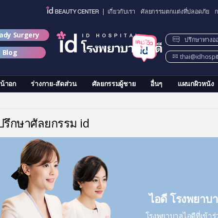
| เกี่ยวกับเรา
ศัลยกรรมตกแต่งที่ปลอดภัย
ก
lady Surgery
ปรึกษาทางอ
d Blog
thai@idhospi
น้าอก
ร่างกาย-สัดส่วน
ศัลยกรรมผู้ชาย
อื่นๆ
แผนกผิวหนัง
รึกษาศัลยกรรม id
ไอดี โรงพยาบา
โรงพยาบาลไอดีที่เข้าร