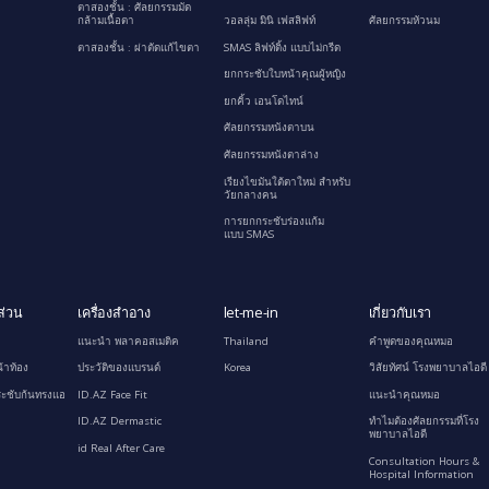
ตาสองชั้น : ศัลยกรรมมัด
กล้ามเนื้อตา
วอลลุ่ม มินิ เฟสลิฟท์
ศัลยกรรมหัวนม
ตาสองชั้น : ผ่าตัดแก้ไขตา
SMAS ลิฟท์ติ้ง แบบไม่กรีด
ยกกระชับใบหน้าคุณผู้หญิง
ยกคิ้ว เอนโดไทน์
ศัลยกรรมหนังตาบน
ศัลยกรรมหนังตาล่าง
เรียงไขมันใต้ตาใหม่ สำหรับ
วัยกลางคน
การยกกระชับร่องแก้ม
แบบ SMAS
ส่วน
เครื่องสำอาง
let-me-in
เกี่ยวกับเรา
แนะนำ พลาคอสเมติค
Thailand
คำพูดของคุณหมอ
้าท้อง
ประวัติของแบรนด์
Korea
วิสัยทัศน์ โรงพยาบาลไอดี
ะชับก้นทรงแอ
ID.AZ Face Fit
แนะนำคุณหมอ
ID.AZ Dermastic
ทำไมต้องศัลยกรรมที่โรง
พยาบาลไอดี
id Real After Care
Consultation Hours &
Hospital Information