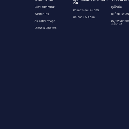
เร้น
Body slimming
ดูดไขมัน
ศัลยกรรมตกแต่งเลเบีย
Whitening
id ศัลยกรรมหน
ฟิลเลอร์ช่องคลอด
Air ulthermage
ศัลยกรรมยกกร
ปเปิ้ลไอดี
Ulthera Quattro