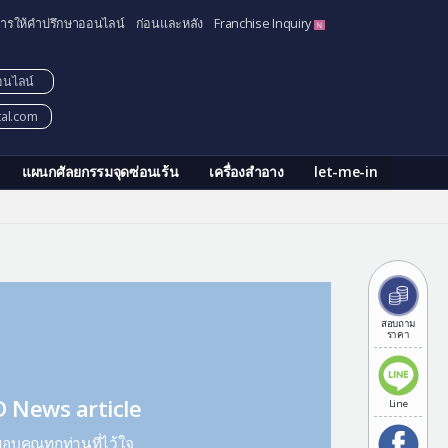
ารให้คำปรึกษาออนไลน์
ก่อนและหลัง
Franchise Inquiry
อนไลน์
tal.com
แผนกศัลยกรรมจุดซ่อนเร้น
เครื่องสำอาง
let-me-in
สอบถาม
ราคา
D News article
Line
อบคุณทุกท่านที่ไว้ใจ