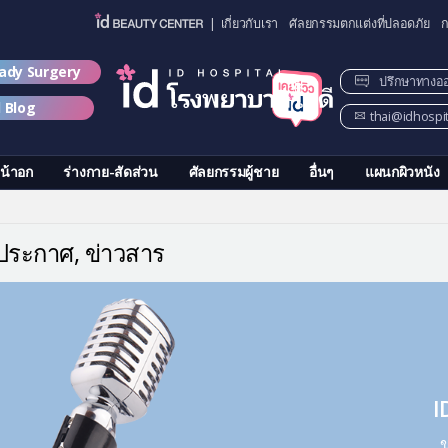
| เกี่ยวกับเรา
ศัลยกรรมตกแต่งที่ปลอดภัย
ก
lady Surgery
ปรึกษาทางอ
d Blog
thai@idhospi
น้าอก
ร่างกาย-สัดส่วน
ศัลยกรรมผู้ชาย
อื่นๆ
แผนกผิวหนัง
ประกาศ, ข่าวสาร
I
ข