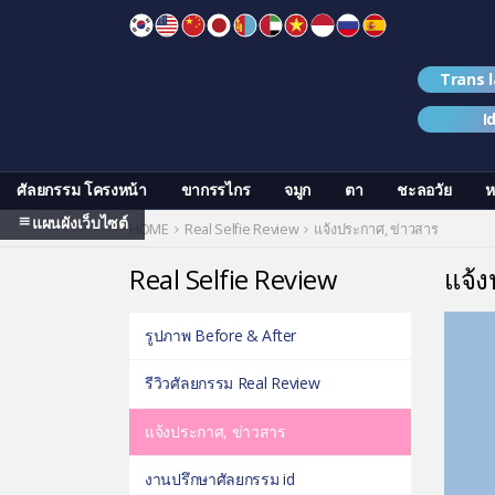
Skip
to
content
Trans 
I
ศัลยกรรม โครงหน้า
ขากรรไกร
จมูก
ตา
ชะลอวัย
ห
แผนผังเว็บไซต์
HOME
Real Selfie Review
แจ้งประกาศ, ข่าวสาร
Real Selfie Review
แจ้ง
รูปภาพ Before & After
รีวิวศัลยกรรม Real Review
แจ้งประกาศ, ข่าวสาร
งานปรึกษาศัลยกรรม id