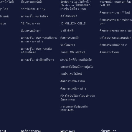
เทคนิคไอดี
ศัลยกรรมตาบัมบี้
Endotine (เอนโดไทน์) ∙
ทรงหยดน้ำ แบบส่องกล้อง
Elasticum ‘โปรแกรมยก
Full HD
กระชับ ลิฟติ้ง 3 แบบ’
ูก ไอดี
วิธีกรีดแบบ Skinny
ศัลยกรรมทรวงอก Y ไลน์
ฉีดไขมันหน้า
ลายพุ่ง
ตาสองชั้น: เซเว่นล็อค
ศัลยกรรมทรวงอก หลังคล
ID MILLION-CELLS
บุตร
กจมูก
วิธีกรีดบางส่วน
อาคิวลิฟท์
ศัลยกรรมลดขนาดทรวงอก
ศัลยกรรมเปิดตา
ศัลยกรรมยกคิ้ว
แก้ไขทรวงอกหย่อนคล้อย
ตาสองชั้น : ศัลยกรรมเปิดหาง
ตาและหางตาล่าง
ร้อยไหม V3
ศัลยกรรมแก้หน้าอก id
ตาสองชั้น : ศัลยกรรมมัด
กล้ามเนื้อตา
วอลลุ่ม มินิ เฟสลิฟท์
ศัลยกรรมหัวนม
ตาสองชั้น : ผ่าตัดแก้ไขตา
SMAS ลิฟท์ติ้ง แบบไม่กรีด
ยกกระชับใบหน้าคุณผู้หญิง
ยกคิ้ว เอนโดไทน์
ศัลยกรรมหนังตาบน
ศัลยกรรมหนังตาล่าง
เรียงไขมันใต้ตาใหม่ สำหรับ
วัยกลางคน
การยกกระชับร่องแก้ม
แบบ SMAS
ส่วน
เครื่องสำอาง
let-me-in
เกี่ยวกับเรา