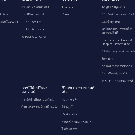
แนะนำ พลาคอสเมติค
Thailand
คำพูดของคุณหมอ
้าท้อง
ประวัติของแบรนด์
Korea
วิสัยทัศน์ โรงพยาบาลไอดี
ะชับก้นทรงแอ
ID.AZ Face Fit
แนะนำคุณหมอ
ID.AZ Dermastic
ทำไมต้องศัลยกรรมที่โรง
พยาบาลไอดี
id Real After Care
Consultation Hours &
Hospital Information
วิธีเดินทางสู่โรงพยาบาลไอ
ติดต่อเรา
การตีพิมพ์ตำราวิชาการ
วิทยานิพนธ์, การวิจัย
รับรองจากประเทศเกาหลี
การให้คำปรึกษา
รีวิวศัลยกรรมพลาสติก
ออนไลน์
จริง
การให้คำปรึกษาออนไลน์
ก่อนและหลัง
ศัลยกรรมพลาสติกเสมือนจริง
รีวิวลูกค้า
ID ข่าวสาร
งานปรึกษาศัลยกรรม id
ไอดีกับดารา