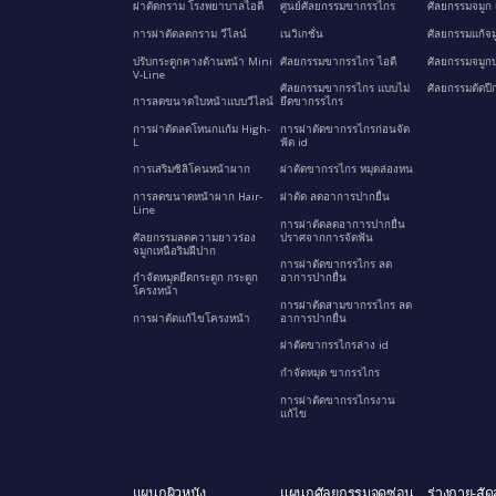
ผ่าตัดกราม โรงพยาบาลไอดี
ศูนย์ศัลยกรรมขากรรไกร
ศัลยกรรมจมูก 
การผ่าตัดลดกราม วีไลน์
เนวิเกชั่น
ศัลยกรรมแก้จม
ปรับกระดูกคางด้านหน้า Mini
ศัลยกรรมขากรรไกร ไอดี
ศัลยกรรมจมูกป
V-Line
ศัลยกรรมขากรรไกร แบบไม่
ศัลยกรรมตัดปี
การลดขนาดใบหน้าแบบวีไลน์
ยึดขากรรไกร
การผ่าตัดลดโหนกแก้ม High-
การผ่าตัดขากรรไกรก่อนจัด
L
ฟัด id
การเสริมซิลิโคนหน้าผาก
ผ่าตัดขากรรไกร หมุดล่องหน
การลดขนาดหน้าผาก Hair-
ผ่าตัด ลดอาการปากยื่น
Line
การผ่าตัดลดอาการปากยื่น
ศัลยกรรมลดความยาวร่อง
ปราศจากการจัดฟัน
จมูกเหนือริมฝีปาก
การผ่าตัดขากรรไกร ลด
กำจัดหมุดยึดกระดูก กระดูก
อาการปากยื่น
โครงหน้า
การผ่าตัดสามขากรรไกร ลด
การผ่าตัดแก้ไขโครงหน้า
อาการปากยื่น
ผ่าตัดขากรรไกรล่าง id
กำจัดหมุด ขากรรไกร
การผ่าตัดขากรรไกรงาน
แก้ไข
แผนกผิวหนัง
แผนกศัลยกรรมจุดซ่อน
ร่างกาย-สัด