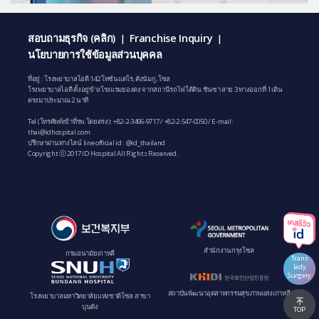
สอบถามธุรกิจ (คลิก)
Franchise Inquiry
|
|
นโยบายการใช้ข้อมูลส่วนบุคคล
ที่อยู่ : โรงพยาบาลไอดี 142 โทซันแดโร, คังนัมกู, โซล
โรงพยาบาลไอดี ตั้งอยู่ข้างโรงแรมยองดง จากสถานีรถไฟใต้ดิน ชินซา สาย 3 ทางออกที่ 1 เดิน
ตรงมาประมาณ 2 นาที
Tel (โทรศัพท์เข้าที่รพ.โดยตรง):
+82-2-3496-9717
/
+82-2-547-0050
/ E-mail:
thai@idhospital.com
ปรึกษาผ่านทางไลน์ line official id : @id_thailand
Copyright ⓒ 2017 ID Hospital All Rights Reserved.
สํานักงานกรุงโซล
กรมอนามัยเกาหลี
Trans
lady
Surgery
สถาบันพัฒนาอุตสาหกรรมสุขภาพแห่งเกาหลี
โรงพยาบาลมหาวิทยาลัยแห่งชาติโซล สาขา
บุนดัง
TOP