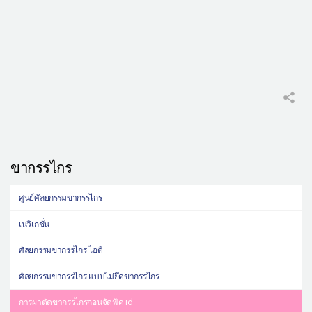
ขากรรไกร
ศูนย์ศัลยกรรมขากรรไกร
เนวิเกชั่น
ศัลยกรรมขากรรไกร ไอดี
ศัลยกรรมขากรรไกร แบบไม่ยึดขากรรไกร
การผ่าตัดขากรรไกรก่อนจัดฟัด id