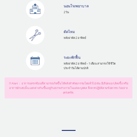
นอนโรงพยาบาล
2 วัน
ตัดไหม
หลังผ่าตัด 2 อาทิตย์
ระยะพักฟื้น
หลังผ่าตัด 2 อาทิตย์ – 1 เดือน สามารถใช้ชีวิต
ประจำวันได้ตามปกติ
※ Alert： อาการแทรกซ้อนที่สามารถเกิดขึ้นได้หลังทำศัลยกรรมโดยทั่วไปเช่น มีเลือดออก,ติดเชื้อ หรือ
อาการอักเสบนั้น แตกต่างกันขึ้นอยู่กับสภาพร่างกายในแต่ละบุคคล จึงควรปฏิบัติตามข้อควรระวังอย่าง
เคร่งครัด.