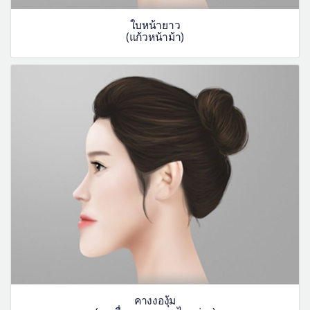
ใบหน้ายาว
(แก้วหน้าม้า)
คางงองุ้ม