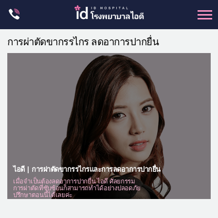
Skip
to
content
ศัลยกรรม โครงหน้า
การผ่าตัดขากรรไกร ลดอาการปากยื่น
ขากรรไกร
จมูก
ตา
ชะลอวัย
หน้าอก
ร่างกาย-สัดส่วน
ศัลยกรรมผู้ชาย
ไอดี | การผ่าตัดขากรรไกรและการลดอาการปากยื่น
อื่นๆ
เมื่อจำเป็นต้องลดอาการปากยื่น ไอดี ศัลยกรรม
การผ่าตัดที่ซับซ้อนก็สามารถทำได้อย่างปลอดภัย
แผนกผิวหนัง
ปรึกษาตอนนี้ได้เลยค่ะ
แผนกศัลยกรรมจุดซ่อนเร้น