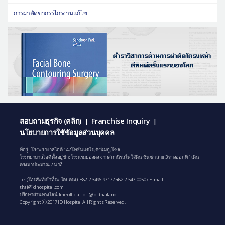
การผ่าตัดขากรรไกรงานแก้ไข
สอบถามธุรกิจ (คลิก)
Franchise Inquiry
|
|
นโยบายการใช้ข้อมูลส่วนบุคคล
ที่อยู่ : โรงพยาบาลไอดี 142 โทซันแดโร, คังนัมกู, โซล
โรงพยาบาลไอดี ตั้งอยู่ข้างโรงแรมยองดง จากสถานีรถไฟใต้ดิน ชินซา สาย 3 ทางออกที่ 1 เดิน
ตรงมาประมาณ 2 นาที
Tel (โทรศัพท์เข้าที่รพ.โดยตรง):
+82-2-3496-9717
/
+82-2-547-0050
/ E-mail:
thai@idhospital.com
ปรึกษาผ่านทางไลน์ line official id : @id_thailand
Copyright ⓒ 2017 ID Hospital All Rights Reserved.