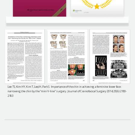
Lee TS, Kim HY, Kim T, LeeJH, Park S. Importance of the chin in achieving a feminine lower face:
narrowing the chin by the “mini V-line” surgery. Journal of Craniofacical Surgery 2014;25(6):2180-
2183