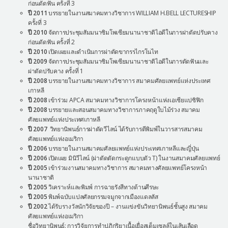
ก่อนดัดฟัน ครั้งที่ 3
ปี 2011
บรรยายในงานสมาคมทางวิชาการ WILLIAM H.BELL LECTURESHIP
ครั้งที่ 3
ปี 2010
จัดการประชุมสัมมนาซิมโพเซียมนานาชาติไอดีในการผ่าตัดปรับคาง
ก่อนดัดฟัน ครั้งที่ 2
ปี 2010
เปิดเผยและดำเนินการผ่าตัดขากรรไกรโนไท
ปี 2009
จัดการประชุมสัมมนาซิมโพเซียมนานาชาติไอดีในการดัดฟันและ
ผ่าตัดปรับคาง ครั้งที่ 1
ปี 2008
บรรยายในงานสมาคมทางวิชาการ สมาคมศัลยแพทย์แห่งประเทศ
เกาหลี
ปี 2008
เข้าร่วม APCA สมาคมทางวิชาการโครงหน้าแห่งเอเชียแปซิฟิก
ปี 2008
บรรยายและสอนสมาคมทางวิชาการภาคฤดูใบไม้ร่วง สมาคม
ศัลยแพทย์แห่งประเทศเกาหลี
ปี 2007
วิทยานิพนธ์การผ่าตัดวีไลน์ ได้รับการตีพิมพ์ในวารสารสมาคม
ศัลยแพทย์แห่งอเมริกา
ปี 2006
บรรยายในงานสมาคมศัลยแพทย์แห่งประเทศเกาหลีและญี่ปุ่น
ปี 2006
เปิดเผย มินิวีไลน์ (ผ่าตัดตัดกระดูกแบบตัว T) ในงานสมาคมศัลยแพทย์
ปี 2005
เข้าร่วมงานสมาคมทางวิชาการ สมาคมทางศัลยแพทย์โครงหน้า
นานาชาติ
ปี 2005
วิเคราะห์และพิมพ์ การฉายรังสีทางด้านศีรษะ
ปี 2005
พิมพ์ฉบับแปลศัลยกรรมจมูกจากเมืองแดลลัส
ปี 2002
ได้รับรางวัลนักวิจัยของปี – งานแข่งขันวิทยานิพนธ์ชั้นสูง สมาคม
ศัลยแพทย์แห่งอเมริกา
ชื่อวิทยานิพนธ์: การวิจัยการทำปฏิกริยาเนื้อเยื่อสเต็มเซลล์ในเส้นเลือด