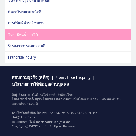
วิธีเดินทางสู่โรงพยาบาลไอดี
ติดต่อโรงพยาบาลไอดี
การตีพิมพ์ตำราวิชาการ
วิทยานิพนธ์, การวิจัย
รับรองจากประเทศเกาหลี
Franchise Inquiry
สอบถามธุรกิจ (คลิก)
Franchise Inquiry
|
|
นโยบายการใช้ข้อมูลส่วนบุคคล
ที่อยู่ : โรงพยาบาลไอดี 142 โทซันแดโร, คังนัมกู, โซล
โรงพยาบาลไอดี ตั้งอยู่ข้างโรงแรมยองดง จากสถานีรถไฟใต้ดิน ชินซา สาย 3 ทางออกที่ 1 เดิน
ตรงมาประมาณ 2 นาที
Tel (โทรศัพท์เข้าที่รพ.โดยตรง):
+82-2-3496-9717
/
+82-2-547-0050
/ E-mail:
thai@idhospital.com
ปรึกษาผ่านทางไลน์ line official id : @id_thailand
Copyright ⓒ 2017 ID Hospital All Rights Reserved.