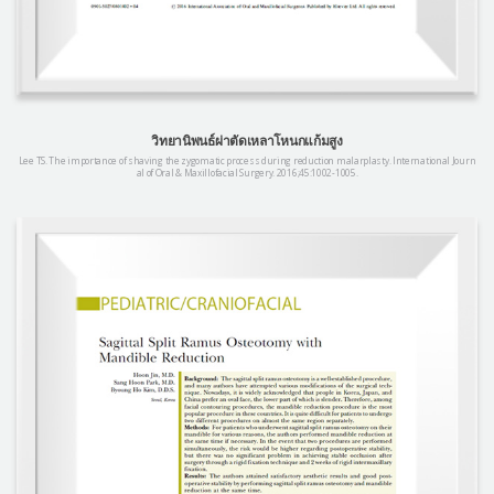
วิทยานิพนธ์ผ่าตัดเหลาโหนกแก้มสูง
Lee TS. The importance of shaving the zygomatic process during reduction malarplasty. International Journ
al of Oral & Maxillofacial Surgery. 2016;45:1002-1005.