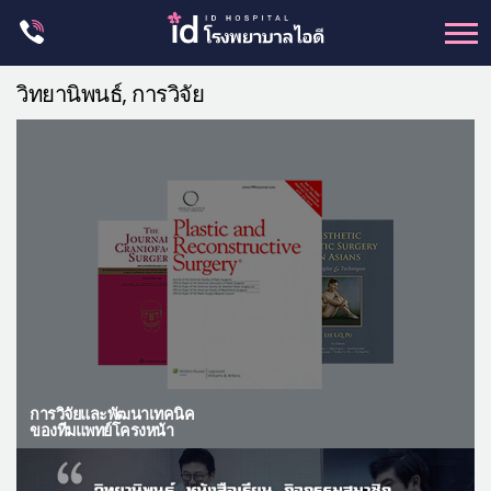
Skip
to
content
ศัลยกรรม โครงหน้า
วิทยานิพนธ์, การวิจัย
ขากรรไกร
จมูก
ตา
ชะลอวัย
หน้าอก
ร่างกาย-สัดส่วน
ศัลยกรรมผู้ชาย
อื่นๆ
การวิจัยและพัฒนาเทคนิค
แผนกผิวหนัง
ของทีมแพทย์โครงหน้า
แผนกศัลยกรรมจุดซ่อนเร้น