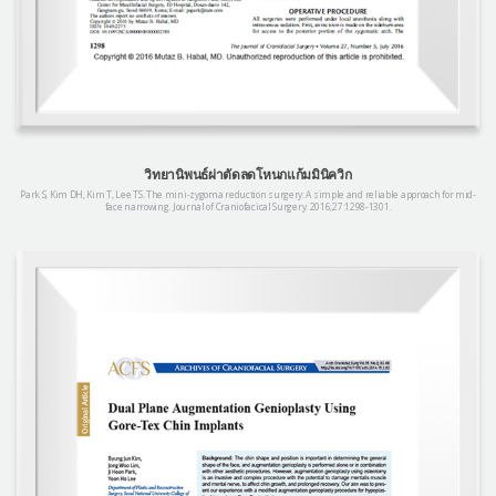
วิทยานิพนธ์ผ่าตัดลดโหนกแก้มมินิควิก
Park S, Kim DH, Kim T, Lee TS. The mini-zygoma reduction surgery: A simple and reliable approach for mid-
face narrowing. Journal of Craniofacical Surgery. 2016;27:1298-1301.