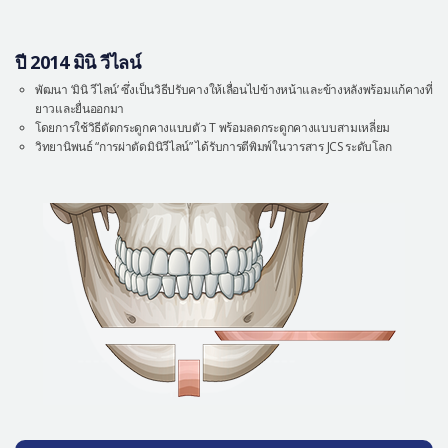
ปี 2014 มินิ วีไลน์
พัฒนา ‘มินิ วีไลน์’ ซึ่งเป็นวิธีปรับคางให้เลื่อนไปข้างหน้าและข้างหลังพร้อมแก้คางที่
ยาวและยื่นออกมา
โดยการใช้วิธีตัดกระดูกคางแบบตัว T พร้อมลดกระดูกคางแบบสามเหลี่ยม
วิทยานิพนธ์ “การผ่าตัดมินิวีไลน์” ได้รับการตีพิมพ์ในวารสาร JCS ระดับโลก