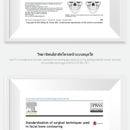
วิทยานิพนธ์ผ่าตัดโครงหน้าแบบหมุดใส
Lee TS. A simple and reliable method of narrowing genioplasty using biodegradable screws. Journal
of Craniofacical Surgery 2016;27(1):185–187