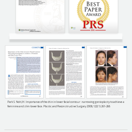
Park S. Noh JH. Importance of the chin in lower facial contour : narrowing genioplasty to achieve a
feminine and slim lower face. Plastic and Reconstructive Surgery 2008;122(1):261-268