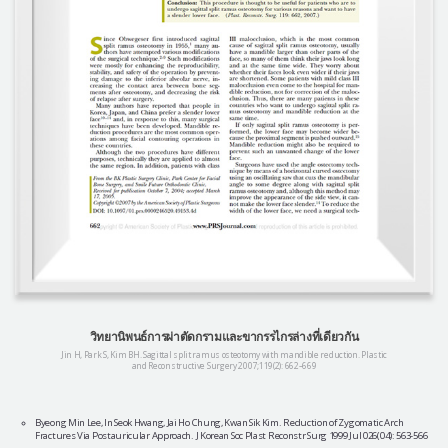
วิทยานิพนธ์การผ่าตัดกรามและขากรรไกรล่างที่เดียวกัน
Jin H, Park S, Kim BH. Sagittal split ramus osteotomy with mandible reduction. Plastic
and Reconstructive Surgery 2007;119(2): 662–669
Byeong Min Lee, In Seok Hwang, Jai Ho Chung, Kwan Sik Kim. Reduction of Zygomatic Arch
Fractures Via Postauricular Approach. J Korean Soc Plast Reconstr Surg 1999 Jul 026(04): 563-566