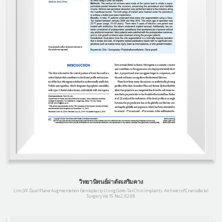
วิทยานิพนธ์ผ่าตัดเสริมคาง
Lim JW. Dual Plane Augmentation Genioplasty Using Gore-Tax Chin Implants. Archives of Craniofacial
Surgery Vol.15 No.2, 82-88