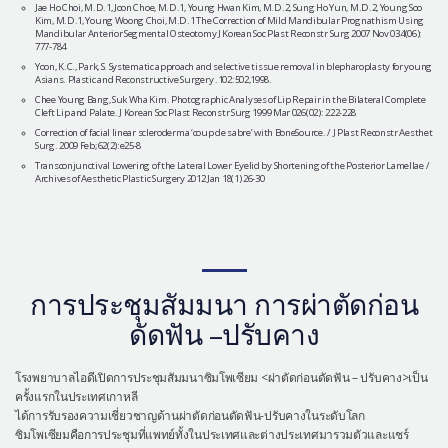
Jae Ho Choi, M.D.1, Joon Choe, M.D.1, Young Hwan Kim, M.D.2, Sung Ho Yun, M.D.2, Young Soo
Kim, M.D.1, Young Woong Choi, M.D.1 The Correction of Mild Mandibular Prognathism Using
Mandibular Anterior Segmental Osteotomy J Korean Soc Plast Reconstr Surg 2007 Nov 034(06):
777-784
Yoon, K.C., Park, S. Systematic approach and selective tissue removal in blepharoplasty for young
Asians. Plastic and Reconstructive Surgery .102:502,1998.
Chee Young Bang, Suk Wha Kim. Photographic Analyses of Lip Repair in the Bilateral Complete
Cleft Lip and Palate. J Korean Soc Plast Reconstr Surg 1999 Mar 026(02): 222-228
Correction of facial linear scleroderma ‘coup de sabre’ with BoneSource. / J Plast Reconstr Aesthet
Surg. 2009 Feb;62(2):e25-8
Transconjunctival Lowering of the Lateral Lower Eyelid by Shortening of the Posterior Lamellae /
Archives of Aesthetic Plastic Surgery 2012 Jan 18(1) 26-30
การประชุมสัมมนา การผ่าตัดก่อน
ดัดฟัน –ปรับคาง
โรงพยาบาลไอดีเปิดการประชุมสัมมนาซิมโพเซียม <ผ่าตัดก่อนดัดฟัน – ปรับคาง>เป็น
ครั้งแรกในประเทศเกาหลี
ได้การรับรองความเชี่ยวชาญด้านผ่าตัดก่อนดัดฟัน-ปรับคางในระดับโลก
ซิมโพเซียมคือการประชุมที่แพทย์ทั้งในประเทศและต่างประเทศมารวมตัวและแชร์