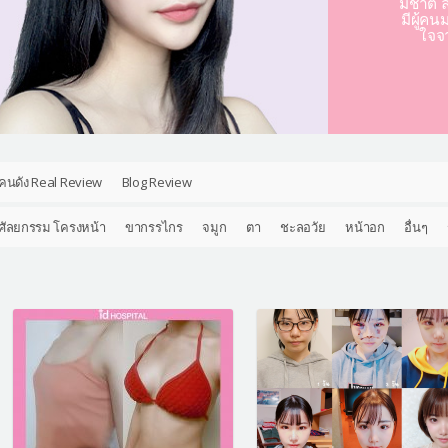
มชาติ ล
มีผู้คน
ใจจ
คนดัง Real Review
Blog Review
ศัลยกรรม โครงหน้า
ขากรรไกร
จมูก
ตา
ชะลอวัย
หน้าอก
อื่นๆ