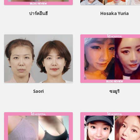
ปาร์คอึนฮี
Hosaka Yuria
Saori
ซอยูริ