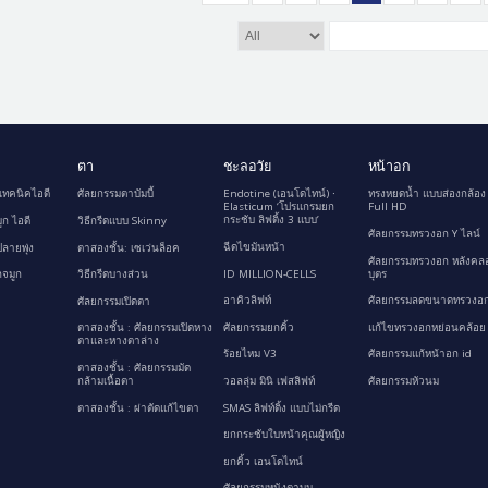
ตา
ชะลอวัย
หน้าอก
เทคนิคไอดี
ศัลยกรรมตาบัมบี้
Endotine (เอนโดไทน์) ∙
ทรงหยดน้ำ แบบส่องกล้อง
Elasticum ‘โปรแกรมยก
Full HD
กระชับ ลิฟติ้ง 3 แบบ’
ูก ไอดี
วิธีกรีดแบบ Skinny
ศัลยกรรมทรวงอก Y ไลน์
ฉีดไขมันหน้า
ลายพุ่ง
ตาสองชั้น: เซเว่นล็อค
ศัลยกรรมทรวงอก หลังคล
ID MILLION-CELLS
บุตร
กจมูก
วิธีกรีดบางส่วน
อาคิวลิฟท์
ศัลยกรรมลดขนาดทรวงอก
ศัลยกรรมเปิดตา
ศัลยกรรมยกคิ้ว
แก้ไขทรวงอกหย่อนคล้อย
ตาสองชั้น : ศัลยกรรมเปิดหาง
ตาและหางตาล่าง
ร้อยไหม V3
ศัลยกรรมแก้หน้าอก id
ตาสองชั้น : ศัลยกรรมมัด
กล้ามเนื้อตา
วอลลุ่ม มินิ เฟสลิฟท์
ศัลยกรรมหัวนม
ตาสองชั้น : ผ่าตัดแก้ไขตา
SMAS ลิฟท์ติ้ง แบบไม่กรีด
ยกกระชับใบหน้าคุณผู้หญิง
ยกคิ้ว เอนโดไทน์
ศัลยกรรมหนังตาบน