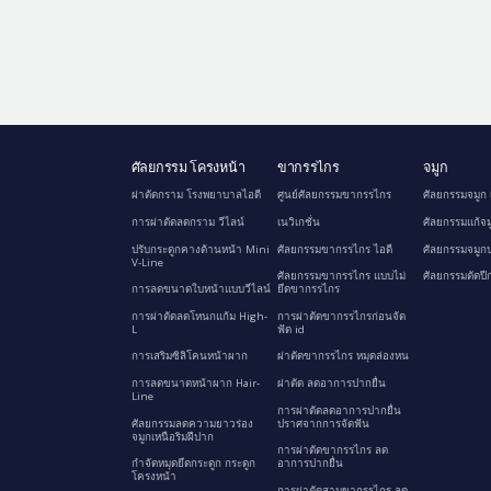
ศัลยกรรม โครงหน้า
ขากรรไกร
จมูก
ผ่าตัดกราม โรงพยาบาลไอดี
ศูนย์ศัลยกรรมขากรรไกร
ศัลยกรรมจมูก 
การผ่าตัดลดกราม วีไลน์
เนวิเกชั่น
ศัลยกรรมแก้จม
ปรับกระดูกคางด้านหน้า Mini
ศัลยกรรมขากรรไกร ไอดี
ศัลยกรรมจมูกป
V-Line
ศัลยกรรมขากรรไกร แบบไม่
ศัลยกรรมตัดปี
การลดขนาดใบหน้าแบบวีไลน์
ยึดขากรรไกร
การผ่าตัดลดโหนกแก้ม High-
การผ่าตัดขากรรไกรก่อนจัด
L
ฟัด id
การเสริมซิลิโคนหน้าผาก
ผ่าตัดขากรรไกร หมุดล่องหน
การลดขนาดหน้าผาก Hair-
ผ่าตัด ลดอาการปากยื่น
Line
การผ่าตัดลดอาการปากยื่น
ศัลยกรรมลดความยาวร่อง
ปราศจากการจัดฟัน
จมูกเหนือริมฝีปาก
การผ่าตัดขากรรไกร ลด
กำจัดหมุดยึดกระดูก กระดูก
อาการปากยื่น
โครงหน้า
การผ่าตัดสามขากรรไกร ลด