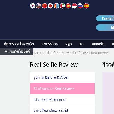
Skip
to
content
Trans 
I
ศัลยกรรม โครงหน้า
ขากรรไกร
จมูก
ตา
ชะลอวัย
ห
แผนผังเว็บไซต์
HOME
Real Selfie Review
รีวิวศัลยกรรม Real Review
Real Selfie Review
รีวิ
รูปภาพ Before & After
รีวิวศัลยกรรม Real Review
แจ้งประกาศ, ข่าวสาร
งานปรึกษาศัลยกรรม id