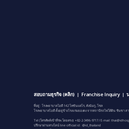
สอบถามธุรกิจ (คลิก)
Franchise Inquiry
น
|
|
ที่อยู่ : โรงพยาบาลไอดี 142 โทซันแดโร, คังนัมกู, โซล
โรงพยาบาลไอดี ตั้งอยู่ข้างโรงแรมยองดง จากสถานีรถไฟใต้ดิน ชินซา สา
Tel (โทรศัพท์เข้าที่รพ.โดยตรง): +82-2-3496-9717 / E-mail:
thai@idhosp
ปรึกษาผ่านทางไลน์ line official id : @id_thailand