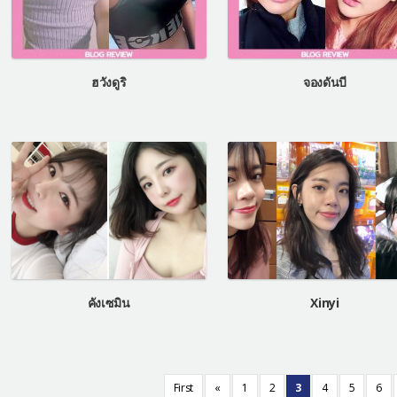
ฮวังดูริ
จองดันบี
คังเซมิน
Xinyi
First
«
1
2
3
4
5
6