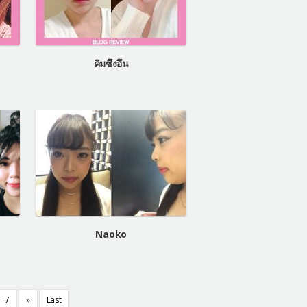
คิมซึงอึน
Naoko
7
»
Last