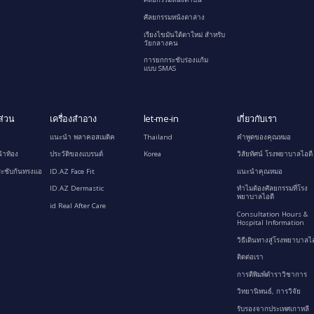
ศัลยกรรมหนังตาล่าง
เรียงไขมันใต้ตาใหม่ สำหรับ
วัยกลางคน
การยกกระชับร่องแก้ม
แบบ SMAS
ส่วน
เครื่องสำอาง
let-me-in
เกี่ยวกับเรา
แนะนำ พลาคอสเมติค
Thailand
คำพูดของคุณหมอ
้าท้อง
ประวัติของแบรนด์
Korea
วิสัยทัศน์ โรงพยาบาลไอดี
ะชับก้นทรงแอ
ID.AZ Face Fit
แนะนำคุณหมอ
ID.AZ Dermastic
ทำไมต้องศัลยกรรมที่โรง
พยาบาลไอดี
id Real After Care
Consultation Hours &
Hospital Information
วิธีเดินทางสู่โรงพยาบาลไอ
ติดต่อเรา
การตีพิมพ์ตำราวิชาการ
วิทยานิพนธ์, การวิจัย
รับรองจากประเทศเกาหลี