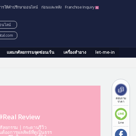
ารให้คำปรึกษาออนไลน์
ก่อนและหลัง
Franchise Inquiry
อนไลน์
tal.com
แผนกศัลยกรรมจุดซ่อนเร้น
เครื่องสำอาง
let-me-in
สอบถาม
ราคา
#Real Review
Line
ีศัลยกรรม | กระดานรีวิว
ต้องการผลลัพธ์ที่ดูเป็นธรร