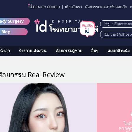
| เกี่ยวกับเรา
ศัลยกรรมตกแต่งที่ปลอดภัย
ก
lady Surgery
ปรึกษาทางอ
d Blog
thai@idhospi
น้าอก
ร่างกาย-สัดส่วน
ศัลยกรรมผู้ชาย
อื่นๆ
แผนกผิวหนัง
วศัลยกรรม Real Review
ไอด
หากคุณ