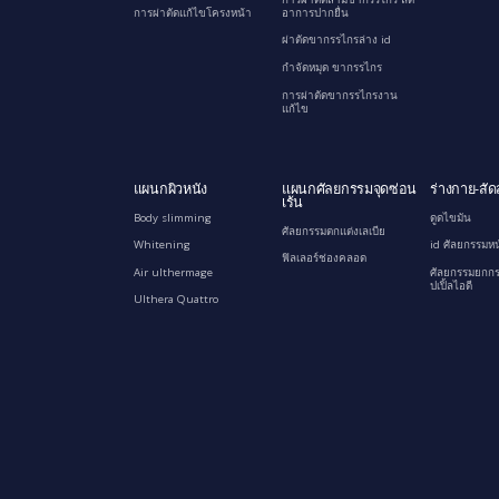
การผ่าตัดแก้ไขโครงหน้า
อาการปากยื่น
ผ่าตัดขากรรไกรล่าง id
กำจัดหมุด ขากรรไกร
การผ่าตัดขากรรไกรงาน
แก้ไข
แผนกผิวหนัง
แผนกศัลยกรรมจุดซ่อน
ร่างกาย-สัด
เร้น
Body slimming
ดูดไขมัน
ศัลยกรรมตกแต่งเลเบีย
Whitening
id ศัลยกรรมหน
ฟิลเลอร์ช่องคลอด
Air ulthermage
ศัลยกรรมยกกร
ปเปิ้ลไอดี
Ulthera Quattro