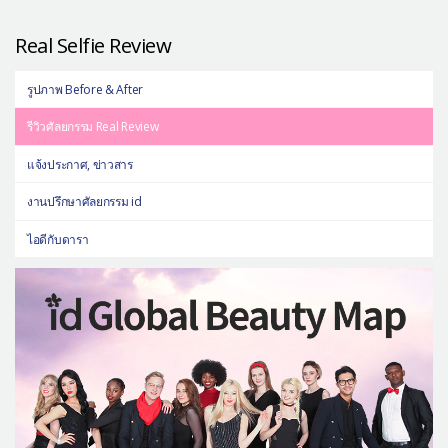
แผนกผิวหนัง
Real Selfie Review
แผนกศัลยกรรมจุดซ่อนเร้น
รูปภาพ Before & After
เครื่องสำอาง
รีวิวศัลยกรรม Real Review
let-me-in
แจ้งประกาศ, ข่าวสาร
แนะนำโรงพยาบาลไอดี
งานปรึกษาศัลยกรรม id
ศัลยกรรมอย่างปลอดภัย
ปรึกษาทางออนไลน์
ไอดีกับดารา
Real Selfie Review