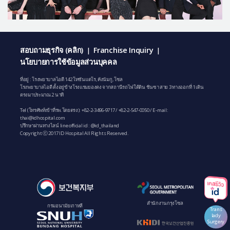
สอบถามธุรกิจ (คลิก)
Franchise Inquiry
|
|
นโยบายการใช้ข้อมูลส่วนบุคคล
ที่อยู่ : โรงพยาบาลไอดี 142 โทซันแดโร, คังนัมกู, โซล
โรงพยาบาลไอดี ตั้งอยู่ข้างโรงแรมยองดง จากสถานีรถไฟใต้ดิน ชินซา สาย 3 ทางออกที่ 1 เดิน
ตรงมาประมาณ 2 นาที
Tel (โทรศัพท์เข้าที่รพ.โดยตรง):
+82-2-3496-9717
/
+82-2-547-0050
/ E-mail:
thai@idhospital.com
ปรึกษาผ่านทางไลน์ line official id : @id_thailand
Copyright ⓒ 2017 ID Hospital All Rights Reserved.
สํานักงานกรุงโซล
กรมอนามัยเกาหลี
Trans
lady
Surgery