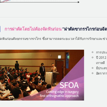
การผ่าตัดโดยไม่ต้องจัดฟันก่อน
“ผ่าตัดขากรรไกรก่อนจัด
งจัดฟันก่อนศัลยกรรมขากรรไกร ซึ่งสามารถลดระยะเวลาได้รับการรักษาและช่ว
การประช
ปี 2012
เกาหลี
มีประส
อัตรากา