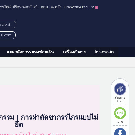
ารให้คำปรึกษาออนไลน์
ก่อนและหลัง
Franchise Inquiry
อนไลน์
tal.com
แผนกศัลยกรรมจุดซ่อนเร้น
เครื่องสำอาง
let-me-in
สอบถาม
ราคา
กรรม | การผ่าตัดขากรรไกรแบบไม่
ยึด
Line
ะดูกขากรรไกรโดยไม่ต้องยึดกระดูก