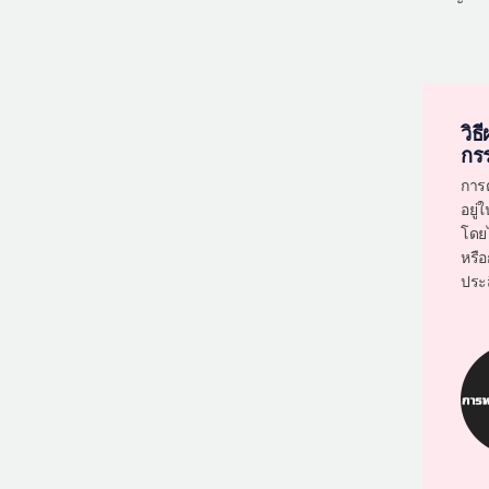
วิธ
กร
การ
อยู่
โดย
หรือ
ประ