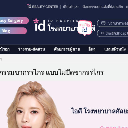
| เกี่ยวกับเรา
ศัลยกรรมตกแต่งที่ปลอดภัย
ก
lady Surgery
ปรึกษาทางอ
d Blog
thai@idhospi
น้าอก
ร่างกาย-สัดส่วน
ศัลยกรรมผู้ชาย
อื่นๆ
แผนกผิวหนัง
กร
ยกรรมขากรรไกร แบบไม่ยึดขากรรไกร
ไอดี โรงพยาบาลศัลย
ศัลยกรรมตัดกร