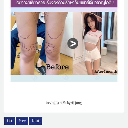
แผนกผิวหนัง
แผนกศัลยกรรมจุดซ่อนเร้น
เครื่องสำอาง
let-me-in
แนะนำโรงพยาบาลไอดี
ศัลยกรรมอย่างปลอดภัย
ปรึกษาทางออนไลน์
Real Selfie Review
instagram @skykikijung
List
Prev
Next