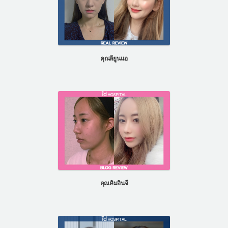
คุณลียูนแอ
คุณคิมอินจี