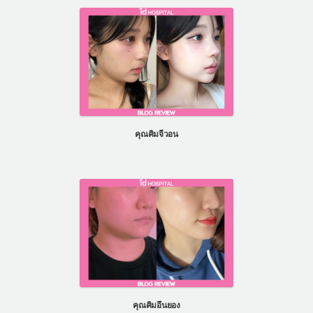
คุณคิมจีวอน
คุณคิมอึนยอง