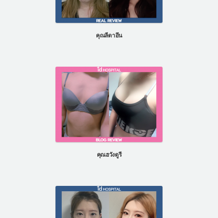
คุณลีดาอึน
คุณฮวังดูรี