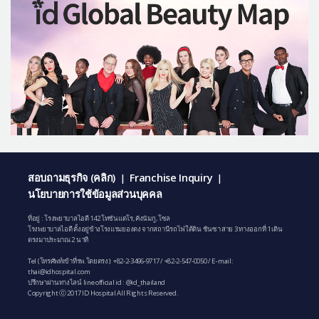
สอบถามธุรกิจ (คลิก)
Franchise Inquiry
|
|
นโยบายการใช้ข้อมูลส่วนบุคคล
ที่อยู่ : โรงพยาบาลไอดี 142 โทซันแดโร, คังนัมกู, โซล
โรงพยาบาลไอดี ตั้งอยู่ข้างโรงแรมยองดง จากสถานีรถไฟใต้ดิน ชินซา สาย 3 ทางออกที่ 1 เดิน
ตรงมาประมาณ 2 นาที
Tel (โทรศัพท์เข้าที่รพ.โดยตรง):
+82-2-3496-9717
/
+82-2-547-0050
/ E-mail:
thai@idhospital.com
ปรึกษาผ่านทางไลน์ line official id : @id_thailand
Copyright ⓒ 2017 ID Hospital All Rights Reserved.