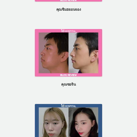
คุณชิมฮยอนจอง
คุณซอจิน