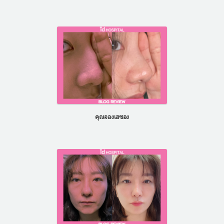
คุณจองเฮซอง