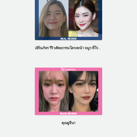
เอิร์นภัทร รีวิวศัลยกรรมโครงหน้า จมูก ที่โรงพยาบาลไอดี ประเทศเกาหลี
คุณยูจีนา