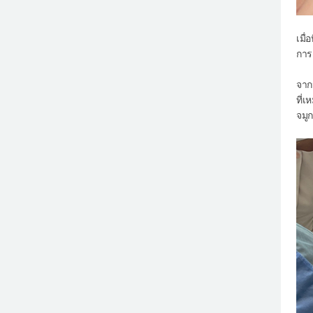
เมื
การ
จาก
ที่
จมู