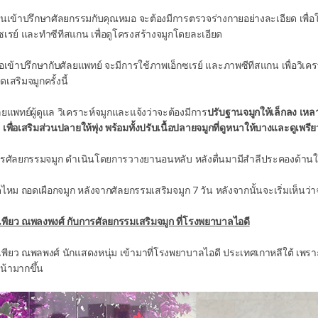
่อนเข้าปรึกษาศัลยกรรมกับคุณหมอ จะต้องมีการตรวจร่างกายอย่างละเอียด เพื่อให
กซเรย์ และทำซีทีสแกน เพื่อดูโครงสร้างจมูกโดยละเอียด
มื่อเข้าปรึกษากับศัลยแพทย์ จะมีการใช้ภาพเอ็กซเรย์ และภาพซีทีสแกน เพื่อว
ัดเสริมจมูกครั้งนี้
ลยแพทย์ผู้ดูแล วิเคราะห์จมูกและแจ้งว่าจะต้องมีการ
ปรับฐานจมูกให้เล็กลง เหลา
 เพื่อเสริมส่วนปลายให้พุ่ง พร้อมทั้งปรับเนื้อปลายจมูกที่ดูหนาให้บางและดูเพรี
ารศัลยกรรมจมูก ดำเนินโดยการวางยานอนหลับ หลังตื่นมามีสำลีประคองด้านในจ
ดไหม ถอดเผือกจมูก หลังจากศัลยกรรมเสริมจมูก 7 วัน หลังจากนั้นจะเริ่มเห็นว่าจ
เพียว ณพลงพงศ์ กับการศัลยกรรมเสริมจมูก ที่โรงพยาบาลไอดี
เพียว ณพลพงศ์ นักแสดงหนุ่ม เข้ามาที่โรงพยาบาลไอดี ประเทศเกาหลีใต้ เพราะ
น้ามากขึ้น