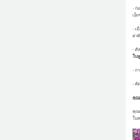
- ก
เอ็
- เ
ผ่าต
- ศั
ใบหู
- ก
- ตั
คุณ
คุณ
ใบห