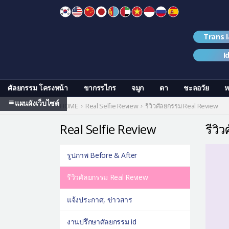
Skip
to
content
Trans 
I
ศัลยกรรม โครงหน้า
ขากรรไกร
จมูก
ตา
ชะลอวัย
ห
แผนผังเว็บไซต์
HOME
Real Selfie Review
รีวิวศัลยกรรม Real Review
Real Selfie Review
รีวิ
รูปภาพ Before & After
รีวิวศัลยกรรม Real Review
แจ้งประกาศ, ข่าวสาร
งานปรึกษาศัลยกรรม id