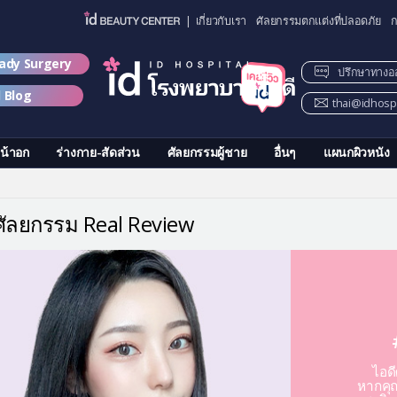
| เกี่ยวกับเรา
ศัลยกรรมตกแต่งที่ปลอดภัย
ก
lady Surgery
ปรึกษาทางอ
d Blog
thai@idhospi
น้าอก
ร่างกาย-สัดส่วน
ศัลยกรรมผู้ชาย
อื่นๆ
แผนกผิวหนัง
วศัลยกรรม Real Review
ไอด
หากคุณ