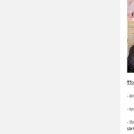
รีวิ
- ค
- ค
- ป
ปลา