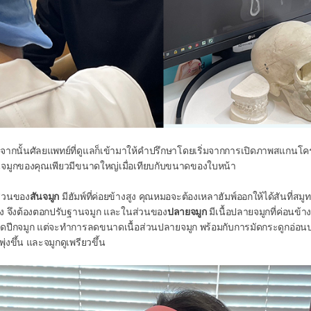
งจากนั้นศัลยแพทย์ที่ดูแลก็เข้ามาให้คำปรึกษาโดยเริ่มจากการเปิดภาพสแกนโ
จมูกของคุณเพียวมีขนาดใหญ่เมื่อเทียบกับขนาดของใบหน้า
่วนของ
สันจมูก
มีฮัมพ์ที่ค่อยข้างสูง คุณหมอจะต้องเหลาฮัมพ์ออกให้ได้สันที่สม
าง จึงต้องตอกปรับฐานจมูก และในส่วนของ
ปลายจมูก
มีเนื้อปลายจมูกที่ค่อนข้
ตัดปีกจมูก แต่จะทำการลดขนาดเนื้อส่วนปลายจมูก พร้อมกับการมัดกระดูกอ่อนป
พุ่งขึ้น และจมูกดูเพรียวขึ้น