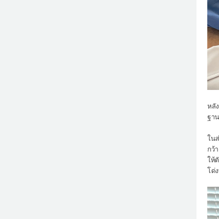
หลั
ฐาน
ในส
กว้
ให้
โด่ง