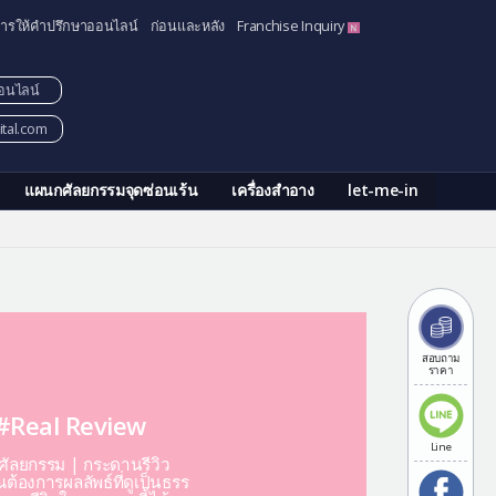
ารให้คำปรึกษาออนไลน์
ก่อนและหลัง
Franchise Inquiry
อนไลน์
tal.com
แผนกศัลยกรรมจุดซ่อนเร้น
เครื่องสำอาง
let-me-in
สอบถาม
ราคา
#Real Review
Line
ีศัลยกรรม | กระดานรีวิว
ต้องการผลลัพธ์ที่ดูเป็นธรร