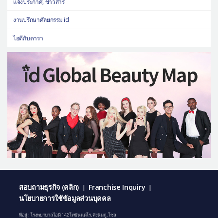
แจ้งประกาศ, ข่าวสาร
งานปรึกษาศัลยกรรม id
ไอดีกับดารา
สอบถามธุรกิจ (คลิก)
Franchise Inquiry
|
|
นโยบายการใช้ข้อมูลส่วนบุคคล
ที่อยู่ : โรงพยาบาลไอดี 142 โทซันแดโร, คังนัมกู, โซล