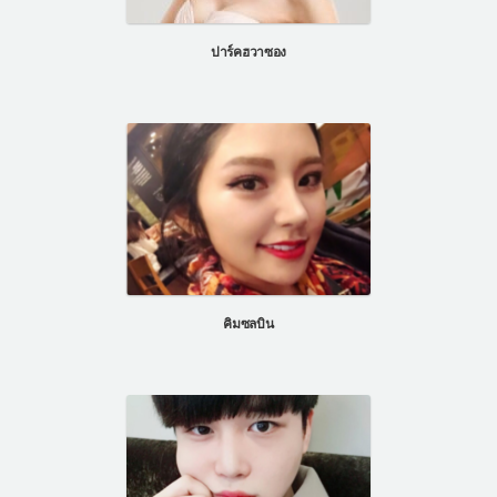
แผนกผิวหนัง
ปาร์คฮวาซอง
แผนกศัลยกรรมจุดซ่อนเร้น
เครื่องสำอาง
let-me-in
แนะนำโรงพยาบาลไอดี
ศัลยกรรมอย่างปลอดภัย
ปรึกษาทางออนไลน์
Real Selfie Review
คิมซลบิน