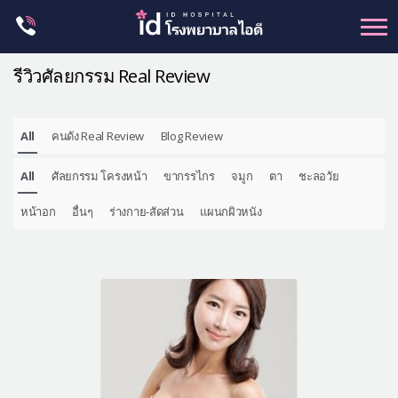
Skip
to
content
รีวิวศัลยกรรม Real Review
All
คนดัง Real Review
Blog Review
ศัลยกรรม โครงหน้า
All
ศัลยกรรม โครงหน้า
ขากรรไกร
จมูก
ตา
ชะลอวัย
ขากรรไกร
จมูก
หน้าอก
อื่นๆ
ร่างกาย-สัดส่วน
แผนกผิวหนัง
ตา
ชะลอวัย
หน้าอก
ร่างกาย-สัดส่วน
ศัลยกรรมผู้ชาย
อื่นๆ