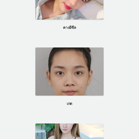
คางอีซึล
เกด