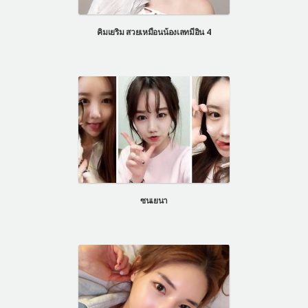
แผนกผิวหนัง
คิมเยริม สวยเหมือนน้องเลทมีอิน 4
แผนกศัลยกรรมจุดซ่อนเร้น
เครื่องสำอาง
let-me-in
แนะนำโรงพยาบาลไอดี
ศัลยกรรมอย่างปลอดภัย
ปรึกษาทางออนไลน์
Real Selfie Review
ซนเยนา