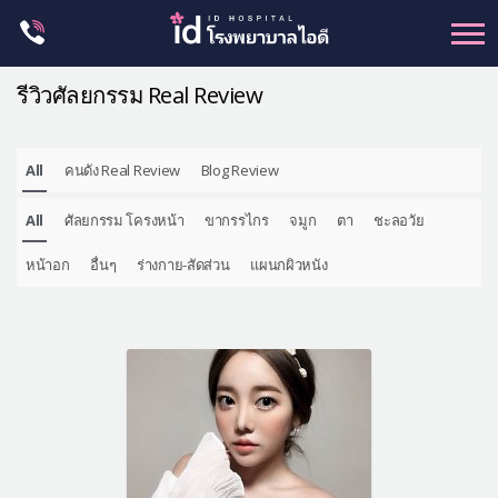
Skip
to
content
รีวิวศัลยกรรม Real Review
All
คนดัง Real Review
Blog Review
ศัลยกรรม โครงหน้า
All
ศัลยกรรม โครงหน้า
ขากรรไกร
จมูก
ตา
ชะลอวัย
ขากรรไกร
จมูก
หน้าอก
อื่นๆ
ร่างกาย-สัดส่วน
แผนกผิวหนัง
ตา
ชะลอวัย
หน้าอก
ร่างกาย-สัดส่วน
ศัลยกรรมผู้ชาย
อื่นๆ