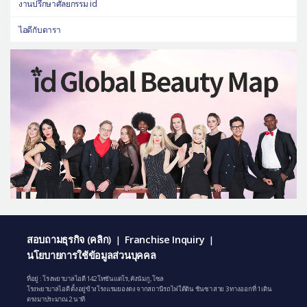
งานปรึกษาศัลยกรรม id
ไอดีกับดารา
สอบถามธุรกิจ (คลิก)
Franchise Inquiry
|
|
นโยบายการใช้ข้อมูลส่วนบุคคล
ที่อยู่ : โรงพยาบาลไอดี 142 โทซันแดโร, คังนัมกู, โซล
โรงพยาบาลไอดี ตั้งอยู่ข้างโรงแรมยองดง จากสถานีรถไฟใต้ดิน ชินซา สาย 3 ทางออกที่ 1 เดิน
ตรงมาประมาณ 2 นาที