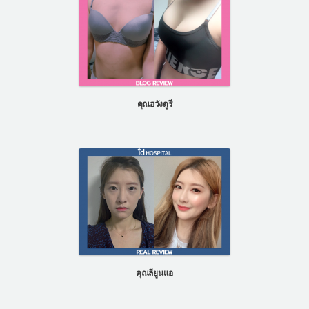
คุณฮวังดูรี
คุณลียูนแอ