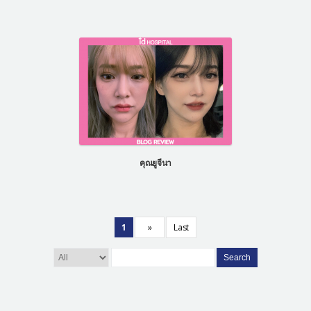
คุณยูจีนา
1
»
Last
Search