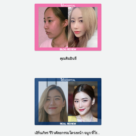
คุณคิมอินจี
เอิร์นภัทร รีวิวศัลยกรรมโครงหน้า จมูก ที่โรงพยาบาลไอดี ประเทศเกาหลี