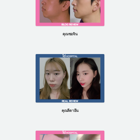
คุณซอจิน
คุณลีดาอึน