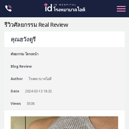
Skip
to
content
รีวิวศัลยกรรม Real Review
คุณฮวังดูรี
ศัลยกรรม โครงหน้า
ศัลยกรรม โครงหน้า
ขากรรไกร
Blog Review
จมูก
ตา
Author
โรงพยาบาลไอดี
ชะลอวัย
Date
2024-03-13 18:32
หน้าอก
Views
5508
ร่างกาย-สัดส่วน
ศัลยกรรมผู้ชาย
อื่นๆ