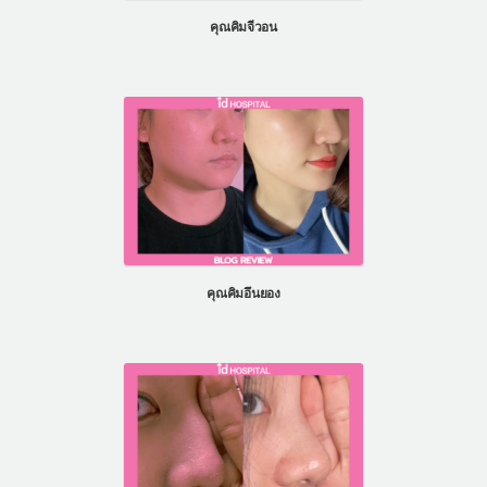
คุณคิมจีวอน
คุณคิมอึนยอง