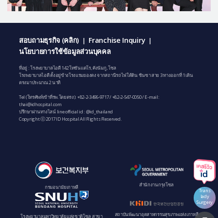
สอบถามธุรกิจ (คลิก)
Franchise Inquiry
|
|
นโยบายการใช้ข้อมูลส่วนบุคคล
ที่อยู่ : โรงพยาบาลไอดี 142 โทซันแดโร, คังนัมกู, โซล
โรงพยาบาลไอดี ตั้งอยู่ข้างโรงแรมยองดง จากสถานีรถไฟใต้ดิน ชินซา สาย 3 ทางออกที่ 1 เดิน
ตรงมาประมาณ 2 นาที
Tel (โทรศัพท์เข้าที่รพ.โดยตรง):
+82-2-3496-9717
/
+82-2-547-0050
/ E-mail:
thai@idhospital.com
ปรึกษาผ่านทางไลน์ line official id : @id_thailand
Copyright ⓒ 2017 ID Hospital All Rights Reserved.
สํานักงานกรุงโซล
กรมอนามัยเกาหลี
Trans
lady
Surgery
สถาบันพัฒนาอุตสาหกรรมสุขภาพแห่งเกาหลี
โรงพยาบาลมหาวิทยาลัยแห่งชาติโซล สาขา