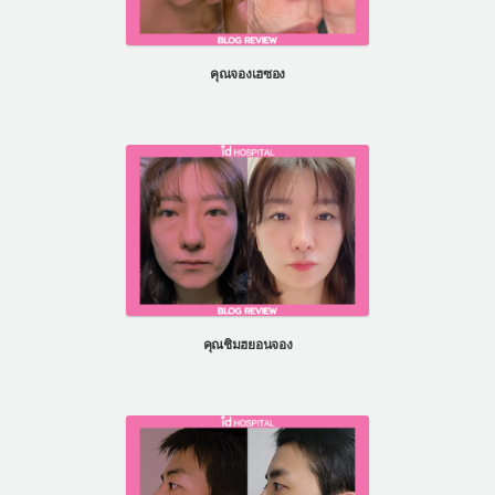
คุณจองเฮซอง
คุณชิมฮยอนจอง