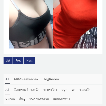
List
Prev
Next
All
คนดัง Real Review
Blog Review
All
ศัลยกรรม โครงหน้า
ขากรรไกร
จมูก
ตา
ชะลอวัย
หน้าอก
อื่นๆ
ร่างกาย-สัดส่วน
แผนกผิวหนัง