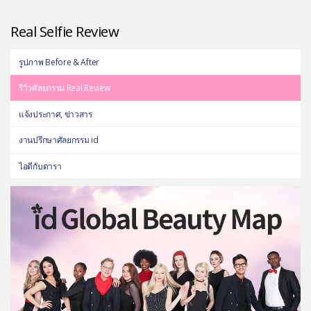
แผนกผิวหนัง
Real Selfie Review
แผนกศัลยกรรมจุดซ่อนเร้น
รูปภาพ Before & After
เครื่องสำอาง
รีวิวศัลยกรรม Real Review
let-me-in
แจ้งประกาศ, ข่าวสาร
แนะนำโรงพยาบาลไอดี
งานปรึกษาศัลยกรรม id
ศัลยกรรมอย่างปลอดภัย
ปรึกษาทางออนไลน์
ไอดีกับดารา
Real Selfie Review