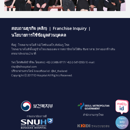
สอบถามธุรกิจ (คลิก)
Franchise Inquiry
|
|
นโยบายการใช้ข้อมูลส่วนบุคคล
ที่อยู่ : โรงพยาบาลไอดี 142 โทซันแดโร, คังนัมกู, โซล
โรงพยาบาลไอดี ตั้งอยู่ข้างโรงแรมยองดง จากสถานีรถไฟใต้ดิน ชินซา สาย 3 ทางออกที่ 1 เดิน
ตรงมาประมาณ 2 นาที
Tel (โทรศัพท์เข้าที่รพ.โดยตรง):
+82-2-3496-9717
/
+82-2-547-0050
/ E-mail:
thai@idhospital.com
ปรึกษาผ่านทางไลน์ line official id : @id_thailand
Copyright ⓒ 2017 ID Hospital All Rights Reserved.
สํานักงานกรุงโซล
กรมอนามัยเกาหลี
Trans
lady
Surgery