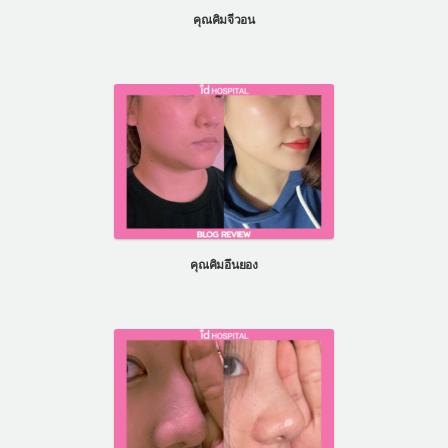
คุณคิมจีวอน
คุณคิมอึนยอง