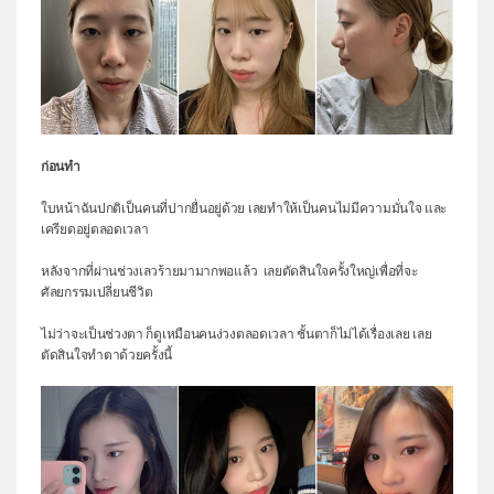
แผนกผิวหนัง
แผนกศัลยกรรมจุดซ่อนเร้น
เครื่องสำอาง
let-me-in
ก่อนทำ
แนะนำโรงพยาบาลไอดี
ใบหน้าฉันปกติเป็นคนที่ปากยื่นอยู่ด้วย เลยทำให้เป็นคนไม่มีความมั่นใจ และ
ศัลยกรรมอย่างปลอดภัย
เครียดอยู่ตลอดเวลา
ปรึกษาทางออนไลน์
หลังจากที่ผ่านช่วงเลวร้ายมามากพอแล้ว เลยตัดสินใจครั้งใหญ่เพื่อที่จะ
ศัลยกรรมเปลี่ยนชีวิต
Real Selfie Review
ไม่ว่าจะเป็นช่วงตา ก็ดูเหมือนคนง่วงตลอดเวลา ชั้นตาก็ไม่ได้เรื่องเลย เลย
ตัดสินใจทำตาด้วยครั้งนี้