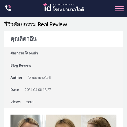
Skip
to
content
รีวิวศัลยกรรม Real Review
คุณลีดาอึน
ศัลยกรรม โครงหน้า
ศัลยกรรม โครงหน้า
ขากรรไกร
Blog Review
จมูก
ตา
Author
โรงพยาบาลไอดี
ชะลอวัย
Date
2024-04-08 18:27
หน้าอก
Views
5801
ร่างกาย-สัดส่วน
ศัลยกรรมผู้ชาย
อื่นๆ