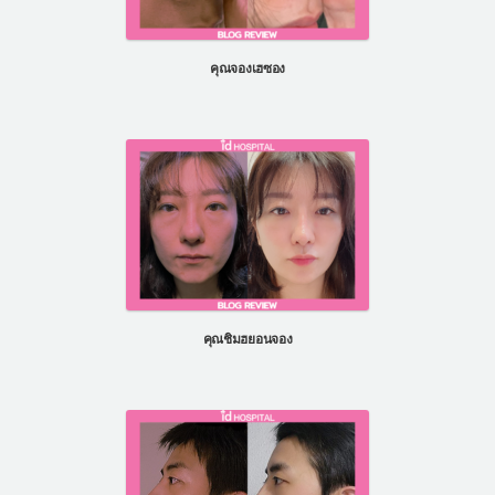
คุณจองเฮซอง
คุณชิมฮยอนจอง