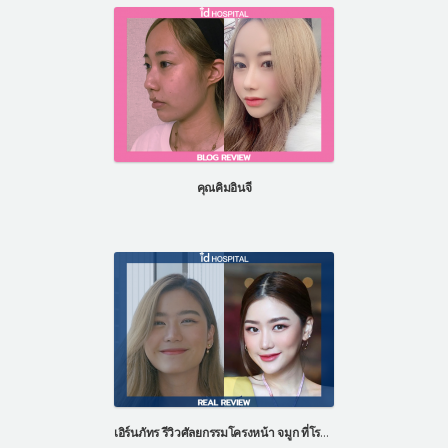
คุณคิมอินจี
เอิร์นภัทร รีวิวศัลยกรรมโครงหน้า จมูก ที่โรงพยาบาลไอดี ประเทศเกาหลี