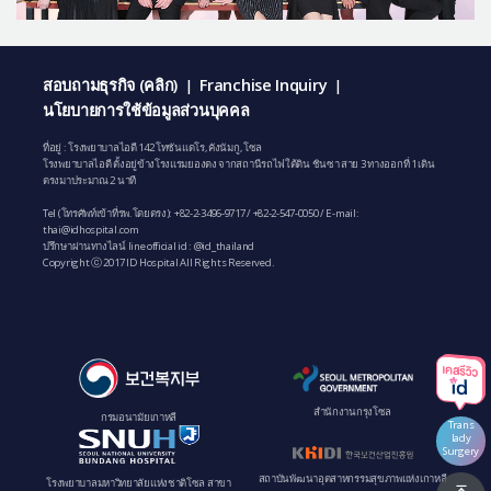
สอบถามธุรกิจ (คลิก)
Franchise Inquiry
|
|
นโยบายการใช้ข้อมูลส่วนบุคคล
ที่อยู่ : โรงพยาบาลไอดี 142 โทซันแดโร, คังนัมกู, โซล
โรงพยาบาลไอดี ตั้งอยู่ข้างโรงแรมยองดง จากสถานีรถไฟใต้ดิน ชินซา สาย 3 ทางออกที่ 1 เดิน
ตรงมาประมาณ 2 นาที
Tel (โทรศัพท์เข้าที่รพ.โดยตรง):
+82-2-3496-9717
/
+82-2-547-0050
/ E-mail:
thai@idhospital.com
ปรึกษาผ่านทางไลน์ line official id : @id_thailand
Copyright ⓒ 2017 ID Hospital All Rights Reserved.
สํานักงานกรุงโซล
กรมอนามัยเกาหลี
Trans
lady
Surgery
สถาบันพัฒนาอุตสาหกรรมสุขภาพแห่งเกาหลี
โรงพยาบาลมหาวิทยาลัยแห่งชาติโซล สาขา