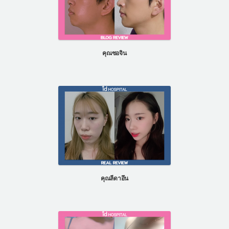
คุณซอจิน
คุณลีดาอึน