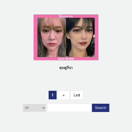
คุณยูจีนา
1
»
Last
Search