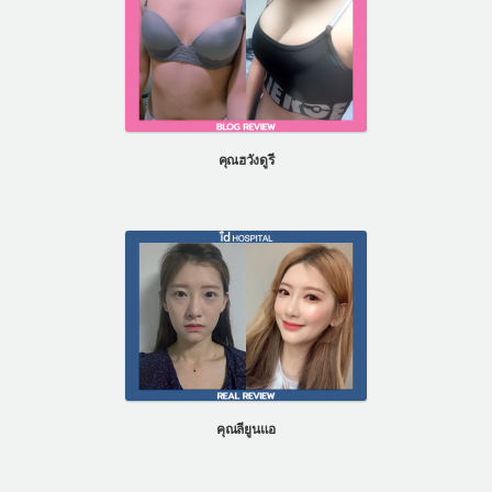
คุณฮวังดูรี
คุณลียูนแอ