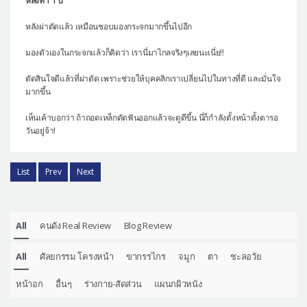
หลังทำ 1 ปี
หลังผ่าตัดแล้ว เหมือนชอบมองกระจกมากขึ้นไปอีก
มองตัวเองในกระจกแล้วก็คิดว่า เรานี่มาไกลจริงๆเลยนะเนี่ย!!
ตัดสินใจดีแล้วที่ผ่าตัด เพราะช่วยให้บุคคลิกเราเปลี่ยนไปในทางที่ดี และมั่นใจ
มากขึ้น
เห็นเค้าบอกว่า ถ้าถอดเหล็กดัดฟันออกแล้วจะดูดีขึ้น นี่ก็กำลังตั้งหน้าตั้งตารอ
วันอยู่จ้า!
List
Prev
Next
All
คนดัง Real Review
Blog Review
All
ศัลยกรรม โครงหน้า
ขากรรไกร
จมูก
ตา
ชะลอวัย
หน้าอก
อื่นๆ
ร่างกาย-สัดส่วน
แผนกผิวหนัง