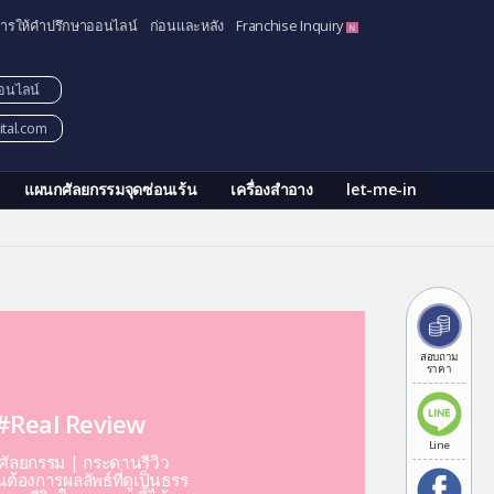
ารให้คำปรึกษาออนไลน์
ก่อนและหลัง
Franchise Inquiry
อนไลน์
tal.com
แผนกศัลยกรรมจุดซ่อนเร้น
เครื่องสำอาง
let-me-in
สอบถาม
ราคา
#Real Review
Line
ีศัลยกรรม | กระดานรีวิว
ต้องการผลลัพธ์ที่ดูเป็นธรร