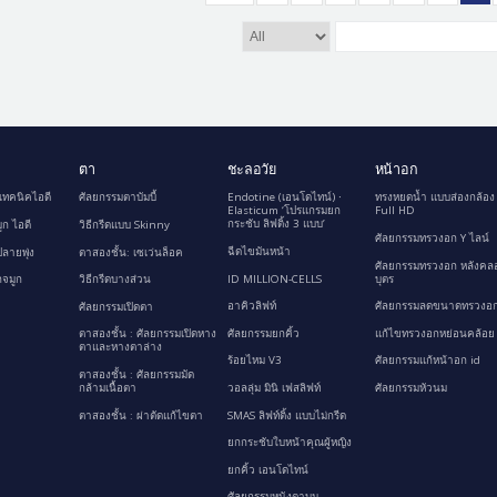
ตา
ชะลอวัย
หน้าอก
เทคนิคไอดี
ศัลยกรรมตาบัมบี้
Endotine (เอนโดไทน์) ∙
ทรงหยดน้ำ แบบส่องกล้อง
Elasticum ‘โปรแกรมยก
Full HD
กระชับ ลิฟติ้ง 3 แบบ’
ูก ไอดี
วิธีกรีดแบบ Skinny
ศัลยกรรมทรวงอก Y ไลน์
ฉีดไขมันหน้า
ลายพุ่ง
ตาสองชั้น: เซเว่นล็อค
ศัลยกรรมทรวงอก หลังคล
ID MILLION-CELLS
บุตร
กจมูก
วิธีกรีดบางส่วน
อาคิวลิฟท์
ศัลยกรรมลดขนาดทรวงอก
ศัลยกรรมเปิดตา
ศัลยกรรมยกคิ้ว
แก้ไขทรวงอกหย่อนคล้อย
ตาสองชั้น : ศัลยกรรมเปิดหาง
ตาและหางตาล่าง
ร้อยไหม V3
ศัลยกรรมแก้หน้าอก id
ตาสองชั้น : ศัลยกรรมมัด
กล้ามเนื้อตา
วอลลุ่ม มินิ เฟสลิฟท์
ศัลยกรรมหัวนม
ตาสองชั้น : ผ่าตัดแก้ไขตา
SMAS ลิฟท์ติ้ง แบบไม่กรีด
ยกกระชับใบหน้าคุณผู้หญิง
ยกคิ้ว เอนโดไทน์
ศัลยกรรมหนังตาบน