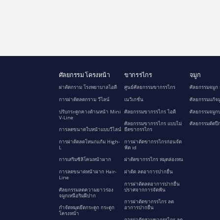
ศัลยกรรม โครงหน้า
ขากรรไกร
จมูก
ผ่าตัดกราม โรงพยาบาลไอดี
ศูนย์ศัลยกรรมขากรรไกร
ศัลยกรรมจมูก 
การผ่าตัดลดกราม วีไลน์
เนวิเกชั่น
ศัลยกรรมแก้จม
ปรับกระดูกคางด้านหน้า Mini
ศัลยกรรมขากรรไกร ไอดี
ศัลยกรรมจมูกป
V-Line
ศัลยกรรมขากรรไกร แบบไม่
ศัลยกรรมตัดปี
การลดขนาดใบหน้าแบบวีไลน์
ยึดขากรรไกร
การผ่าตัดลดโหนกแก้ม High-
การผ่าตัดขากรรไกรก่อนจัด
L
ฟัด id
การเสริมซิลิโคนหน้าผาก
ผ่าตัดขากรรไกร หมุดล่องหน
การลดขนาดหน้าผาก Hair-
ผ่าตัด ลดอาการปากยื่น
Line
การผ่าตัดลดอาการปากยื่น
ศัลยกรรมลดความยาวร่อง
ปราศจากการจัดฟัน
จมูกเหนือริมฝีปาก
การผ่าตัดขากรรไกร ลด
กำจัดหมุดยึดกระดูก กระดูก
อาการปากยื่น
โครงหน้า
การผ่าตัดสามขากรรไกร ลด