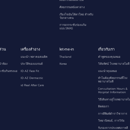
ศัลยกรรมหนังตาล่าง
เรียงไขมันใต้ตาใหม่ สำหรับ
วัยกลางคน
การยกกระชับร่องแก้ม
แบบ SMAS
ส่วน
เครื่องสำอาง
let-me-in
เกี่ยวกับเรา
แนะนำ พลาคอสเมติค
Thailand
คำพูดของคุณหมอ
้าท้อง
ประวัติของแบรนด์
Korea
วิสัยทัศน์ โรงพยาบาลไอดี
ะชับก้นทรงแอ
ID.AZ Face Fit
แนะนำคุณหมอ
ID.AZ Dermastic
ทำไมต้องศัลยกรรมที่โรง
พยาบาลไอดี
id Real After Care
Consultation Hours &
Hospital Information
วิธีเดินทางสู่โรงพยาบาลไอ
ติดต่อเรา
การตีพิมพ์ตำราวิชาการ
วิทยานิพนธ์, การวิจัย
รับรองจากประเทศเกาหลี