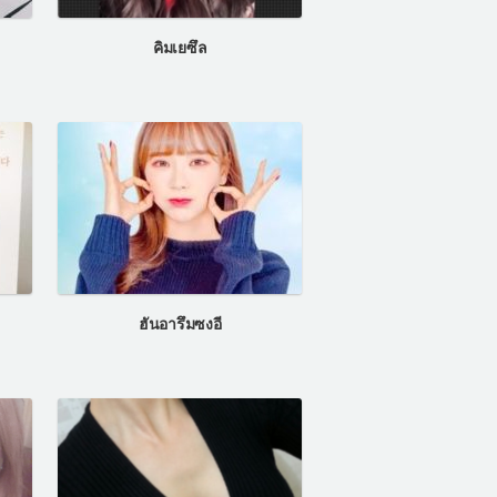
คิมเยซึล
ฮันอารึมซงอี