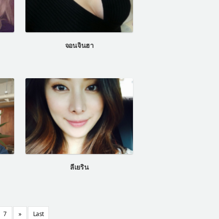
จอนจินฮา
ลีเยริน
7
»
Last