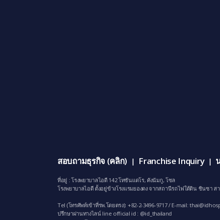
สอบถามธุรกิจ (คลิก)
Franchise Inquiry
น
|
|
ที่อยู่ : โรงพยาบาลไอดี 142 โทซันแดโร, คังนัมกู, โซล
โรงพยาบาลไอดี ตั้งอยู่ข้างโรงแรมยองดง จากสถานีรถไฟใต้ดิน ชินซา สา
Tel (โทรศัพท์เข้าที่รพ.โดยตรง): +82-2-3496-9717 / E-mail:
thai@idhosp
ปรึกษาผ่านทางไลน์ line official id : @id_thailand