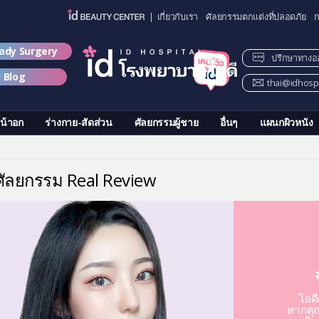
| เกี่ยวกับเรา
ศัลยกรรมตกแต่งที่ปลอดภัย
ก
lady Surgery
ปรึกษาทางอ
d Blog
thai@idhospi
น้าอก
ร่างกาย-สัดส่วน
ศัลยกรรมผู้ชาย
อื่นๆ
แผนกผิวหนัง
วศัลยกรรม Real Review
ไอด
หากคุณ