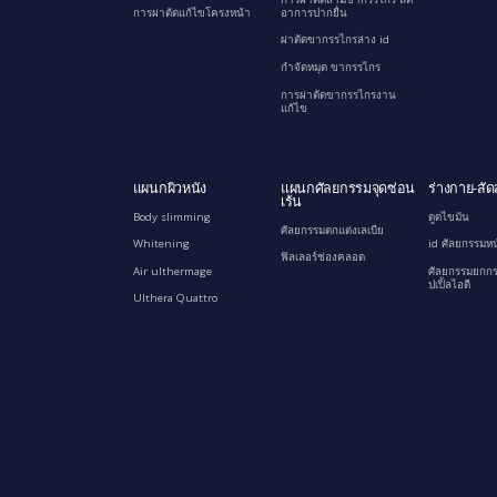
การผ่าตัดแก้ไขโครงหน้า
อาการปากยื่น
ผ่าตัดขากรรไกรล่าง id
กำจัดหมุด ขากรรไกร
การผ่าตัดขากรรไกรงาน
แก้ไข
แผนกผิวหนัง
แผนกศัลยกรรมจุดซ่อน
ร่างกาย-สัด
เร้น
Body slimming
ดูดไขมัน
ศัลยกรรมตกแต่งเลเบีย
Whitening
id ศัลยกรรมหน
ฟิลเลอร์ช่องคลอด
Air ulthermage
ศัลยกรรมยกกร
ปเปิ้ลไอดี
Ulthera Quattro