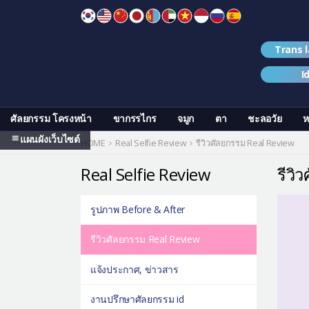
Skip
to
content
Trans 
I
ศัลยกรรม โครงหน้า
ขากรรไกร
จมูก
ตา
ชะลอวัย
ห
แผนผังเว็บไซต์
HOME
Real Selfie Review
รีวิวศัลยกรรม Real Review
Real Selfie Review
รีวิ
รูปภาพ Before & After
รีวิวศัลยกรรม Real Review
แจ้งประกาศ, ข่าวสาร
งานปรึกษาศัลยกรรม id