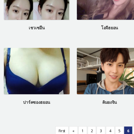
เชวเซอึน
โอจีฮยอน
ปาร์คซองฮยอน
คิมยงจิน
First
«
1
2
3
4
5
6