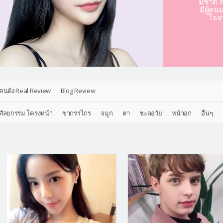
มชาติ ล
มีผู้คน
ใจจ
คนดัง Real Review
Blog Review
ศัลยกรรม โครงหน้า
ขากรรไกร
จมูก
ตา
ชะลอวัย
หน้าอก
อื่นๆ