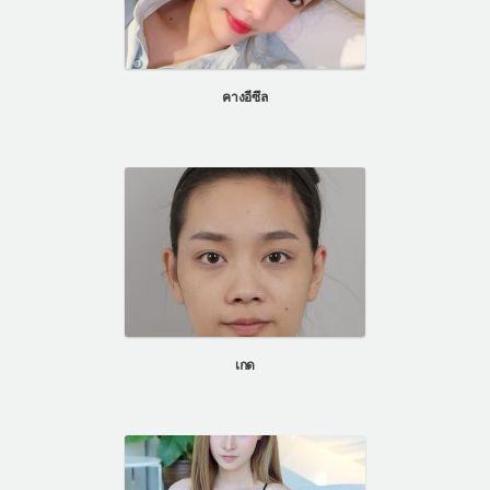
คางอีซึล
เกด