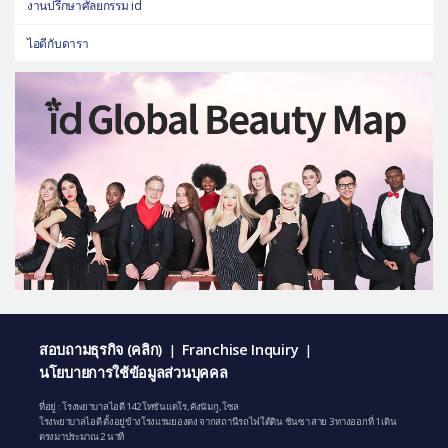
งานปรึกษาศัลยกรรม id
ไอดีกับดารา
สอบถามธุรกิจ (คลิก)
Franchise Inquiry
|
|
นโยบายการใช้ข้อมูลส่วนบุคคล
ที่อยู่ : โรงพยาบาลไอดี 142 โทซันแดโร, คังนัมกู, โซล
โรงพยาบาลไอดี ตั้งอยู่ข้างโรงแรมยองดง จากสถานีรถไฟใต้ดิน ชินซา สาย 3 ทางออกที่ 1 เดิน
ตรงมาประมาณ 2 นาที