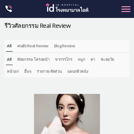
Skip
to
content
รีวิวศัลยกรรม Real Review
All
คนดัง Real Review
Blog Review
ศัลยกรรม โครงหน้า
All
ศัลยกรรม โครงหน้า
ขากรรไกร
จมูก
ตา
ชะลอวัย
ขากรรไกร
จมูก
หน้าอก
อื่นๆ
ร่างกาย-สัดส่วน
แผนกผิวหนัง
ตา
ชะลอวัย
หน้าอก
ร่างกาย-สัดส่วน
ศัลยกรรมผู้ชาย
อื่นๆ