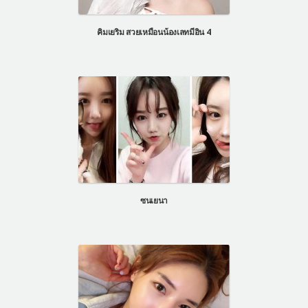
แผนกผิวหนัง
คิมเยริม สวยเหมือนน้องเลทมีอิน 4
แผนกศัลยกรรมจุดซ่อนเร้น
เครื่องสำอาง
let-me-in
แนะนำโรงพยาบาลไอดี
ศัลยกรรมอย่างปลอดภัย
ปรึกษาทางออนไลน์
Real Selfie Review
ซนเยนา