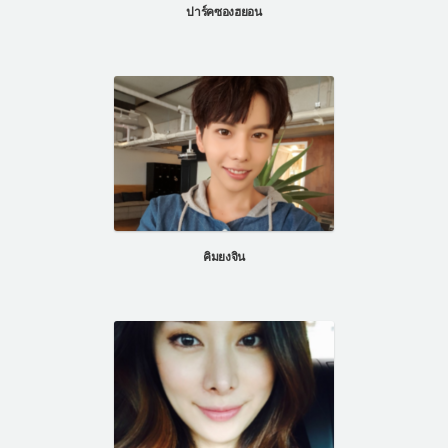
ปาร์คซองฮยอน
คิมยงจิน