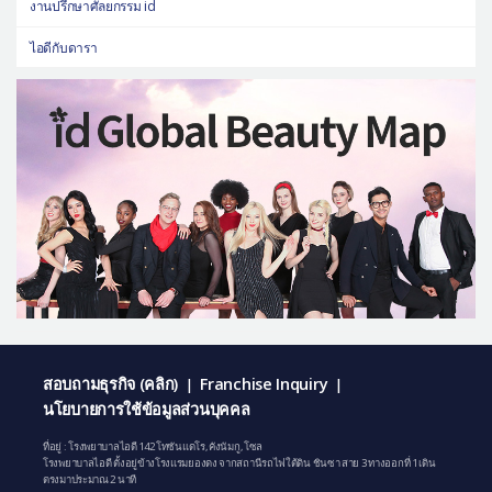
งานปรึกษาศัลยกรรม id
ไอดีกับดารา
สอบถามธุรกิจ (คลิก)
Franchise Inquiry
|
|
นโยบายการใช้ข้อมูลส่วนบุคคล
ที่อยู่ : โรงพยาบาลไอดี 142 โทซันแดโร, คังนัมกู, โซล
โรงพยาบาลไอดี ตั้งอยู่ข้างโรงแรมยองดง จากสถานีรถไฟใต้ดิน ชินซา สาย 3 ทางออกที่ 1 เดิน
ตรงมาประมาณ 2 นาที