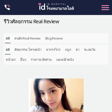
Skip
to
content
รีวิวศัลยกรรม Real Review
All
คนดัง Real Review
Blog Review
ศัลยกรรม โครงหน้า
All
ศัลยกรรม โครงหน้า
ขากรรไกร
จมูก
ตา
ชะลอวัย
ขากรรไกร
จมูก
หน้าอก
อื่นๆ
ร่างกาย-สัดส่วน
แผนกผิวหนัง
ตา
ชะลอวัย
หน้าอก
ร่างกาย-สัดส่วน
ศัลยกรรมผู้ชาย
อื่นๆ