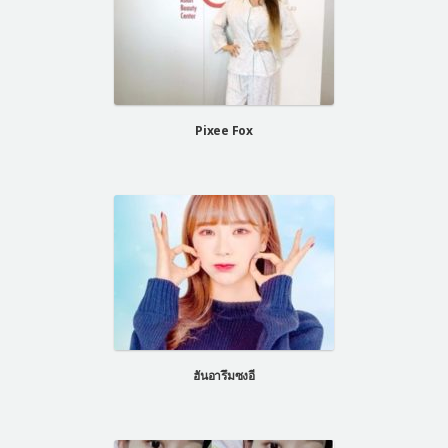
Pixee Fox
ฮันอารึมซงอี