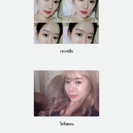
เชวเซอึน
โอจีฮยอน