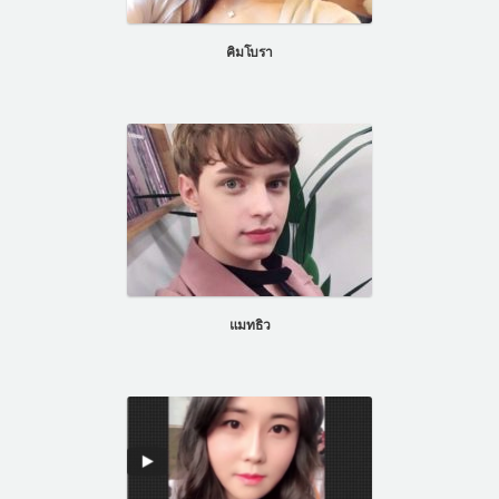
แผนกผิวหนัง
คิมโบรา
แผนกศัลยกรรมจุดซ่อนเร้น
เครื่องสำอาง
let-me-in
แนะนำโรงพยาบาลไอดี
ศัลยกรรมอย่างปลอดภัย
ปรึกษาทางออนไลน์
Real Selfie Review
แมทธิว