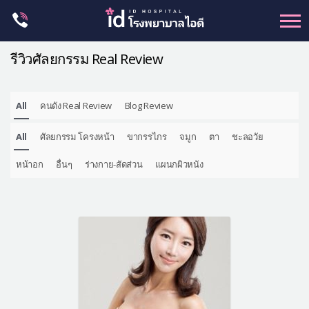
Skip
to
content
รีวิวศัลยกรรม Real Review
All
คนดัง Real Review
Blog Review
ศัลยกรรม โครงหน้า
All
ศัลยกรรม โครงหน้า
ขากรรไกร
จมูก
ตา
ชะลอวัย
ขากรรไกร
จมูก
หน้าอก
อื่นๆ
ร่างกาย-สัดส่วน
แผนกผิวหนัง
ตา
ชะลอวัย
หน้าอก
ร่างกาย-สัดส่วน
ศัลยกรรมผู้ชาย
อื่นๆ