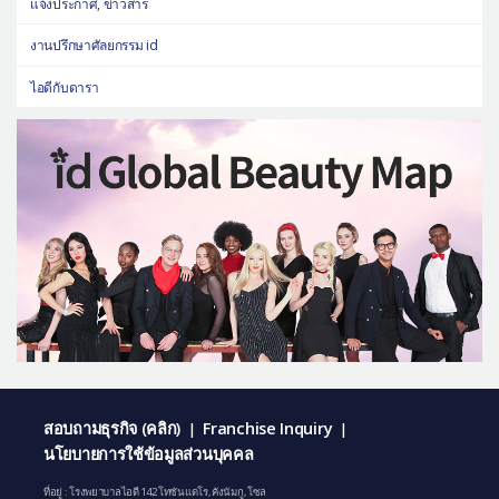
แจ้งประกาศ, ข่าวสาร
งานปรึกษาศัลยกรรม id
ไอดีกับดารา
สอบถามธุรกิจ (คลิก)
Franchise Inquiry
|
|
นโยบายการใช้ข้อมูลส่วนบุคคล
ที่อยู่ : โรงพยาบาลไอดี 142 โทซันแดโร, คังนัมกู, โซล