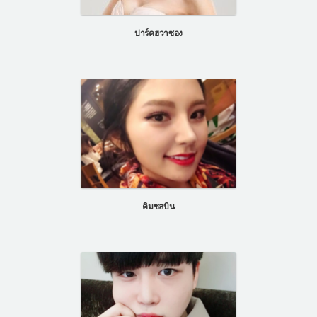
แผนกผิวหนัง
ปาร์คฮวาซอง
แผนกศัลยกรรมจุดซ่อนเร้น
เครื่องสำอาง
let-me-in
แนะนำโรงพยาบาลไอดี
ศัลยกรรมอย่างปลอดภัย
ปรึกษาทางออนไลน์
Real Selfie Review
คิมซลบิน