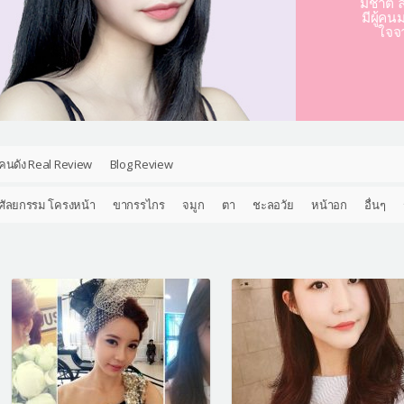
มชาติ ล
มีผู้คน
ใจจ
คนดัง Real Review
Blog Review
ศัลยกรรม โครงหน้า
ขากรรไกร
จมูก
ตา
ชะลอวัย
หน้าอก
อื่นๆ