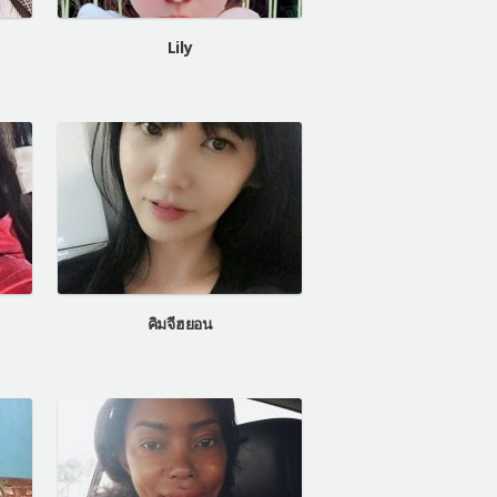
Lily
คิมจีฮยอน