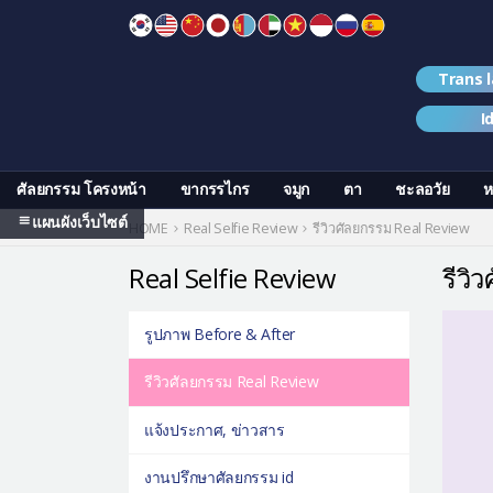
Skip
to
content
Trans 
I
ศัลยกรรม โครงหน้า
ขากรรไกร
จมูก
ตา
ชะลอวัย
ห
แผนผังเว็บไซต์
HOME
Real Selfie Review
รีวิวศัลยกรรม Real Review
Real Selfie Review
รีวิ
รูปภาพ Before & After
รีวิวศัลยกรรม Real Review
แจ้งประกาศ, ข่าวสาร
งานปรึกษาศัลยกรรม id