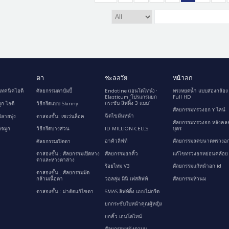
ตา
ชะลอวัย
หน้าอก
เทคนิคไอดี
ศัลยกรรมตาบัมบี้
Endotine (เอนโดไทน์) ∙
ทรงหยดน้ำ แบบส่องกล้อง
Elasticum ‘โปรแกรมยก
Full HD
กระชับ ลิฟติ้ง 3 แบบ’
ูก ไอดี
วิธีกรีดแบบ Skinny
ศัลยกรรมทรวงอก Y ไลน์
ฉีดไขมันหน้า
ลายพุ่ง
ตาสองชั้น: เซเว่นล็อค
ศัลยกรรมทรวงอก หลังคล
ID MILLION-CELLS
บุตร
กจมูก
วิธีกรีดบางส่วน
อาคิวลิฟท์
ศัลยกรรมลดขนาดทรวงอก
ศัลยกรรมเปิดตา
ศัลยกรรมยกคิ้ว
แก้ไขทรวงอกหย่อนคล้อย
ตาสองชั้น : ศัลยกรรมเปิดหาง
ตาและหางตาล่าง
ร้อยไหม V3
ศัลยกรรมแก้หน้าอก id
ตาสองชั้น : ศัลยกรรมมัด
กล้ามเนื้อตา
วอลลุ่ม มินิ เฟสลิฟท์
ศัลยกรรมหัวนม
ตาสองชั้น : ผ่าตัดแก้ไขตา
SMAS ลิฟท์ติ้ง แบบไม่กรีด
ยกกระชับใบหน้าคุณผู้หญิง
ยกคิ้ว เอนโดไทน์
ศัลยกรรมหนังตาบน