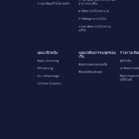
การผ่าตัดแก้ไขโครงหน้า
อาการปากยื่น
ผ่าตัดขากรรไกรล่าง id
กำจัดหมุด ขากรรไกร
การผ่าตัดขากรรไกรงาน
แก้ไข
แผนกผิวหนัง
แผนกศัลยกรรมจุดซ่อน
ร่างกาย-สัด
เร้น
Body slimming
ดูดไขมัน
ศัลยกรรมตกแต่งเลเบีย
Whitening
id ศัลยกรรมหน
ฟิลเลอร์ช่องคลอด
Air ulthermage
ศัลยกรรมยกกร
ปเปิ้ลไอดี
Ulthera Quattro