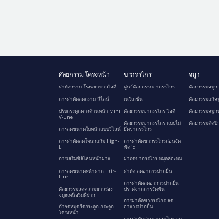
ศัลยกรรม โครงหน้า
ขากรรไกร
จมูก
ผ่าตัดกราม โรงพยาบาลไอดี
ศูนย์ศัลยกรรมขากรรไกร
ศัลยกรรมจมูก 
การผ่าตัดลดกราม วีไลน์
เนวิเกชั่น
ศัลยกรรมแก้จม
ปรับกระดูกคางด้านหน้า Mini
ศัลยกรรมขากรรไกร ไอดี
ศัลยกรรมจมูกป
V-Line
ศัลยกรรมขากรรไกร แบบไม่
ศัลยกรรมตัดปี
การลดขนาดใบหน้าแบบวีไลน์
ยึดขากรรไกร
การผ่าตัดลดโหนกแก้ม High-
การผ่าตัดขากรรไกรก่อนจัด
L
ฟัด id
การเสริมซิลิโคนหน้าผาก
ผ่าตัดขากรรไกร หมุดล่องหน
การลดขนาดหน้าผาก Hair-
ผ่าตัด ลดอาการปากยื่น
Line
การผ่าตัดลดอาการปากยื่น
ศัลยกรรมลดความยาวร่อง
ปราศจากการจัดฟัน
จมูกเหนือริมฝีปาก
การผ่าตัดขากรรไกร ลด
กำจัดหมุดยึดกระดูก กระดูก
อาการปากยื่น
โครงหน้า
การผ่าตัดสามขากรรไกร ลด