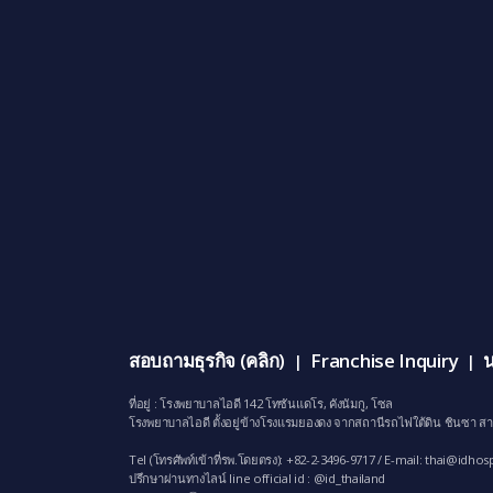
สอบถามธุรกิจ (คลิก)
Franchise Inquiry
น
|
|
ที่อยู่ : โรงพยาบาลไอดี 142 โทซันแดโร, คังนัมกู, โซล
โรงพยาบาลไอดี ตั้งอยู่ข้างโรงแรมยองดง จากสถานีรถไฟใต้ดิน ชินซา สา
Tel (โทรศัพท์เข้าที่รพ.โดยตรง): +82-2-3496-9717 / E-mail:
thai@idhosp
ปรึกษาผ่านทางไลน์ line official id : @id_thailand