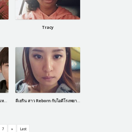
Tracy
คิมจองฮุน โอปป้าเกาหลีหน้าหล่อเหมือน Let Me In
ลีเยริน สาว Reborn กับไอดีโรงพยาบาลเลทมีอิน
7
»
Last