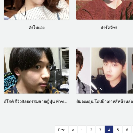
คังโบยอง
ปาร์คจีซง
ฮิโรคิ รีวิวศัลยกรรมชายญี่ปุ่น ทำขากรรไกรเหมือนชายรายการเลทมีอิน
First
«
1
2
3
4
5
6