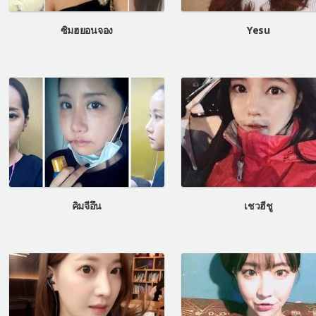
ซิมฮยอนจอง
Yesu
คิมจีอึน
เชวฮีชู