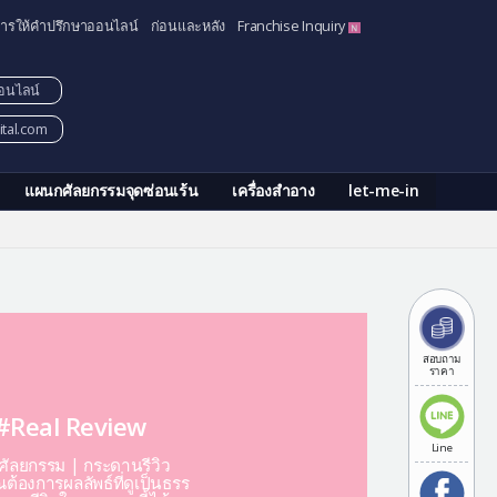
ารให้คำปรึกษาออนไลน์
ก่อนและหลัง
Franchise Inquiry
อนไลน์
tal.com
แผนกศัลยกรรมจุดซ่อนเร้น
เครื่องสำอาง
let-me-in
สอบถาม
ราคา
#Real Review
Line
ีศัลยกรรม | กระดานรีวิว
ต้องการผลลัพธ์ที่ดูเป็นธรร