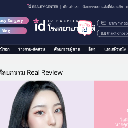
| เกี่ยวกับเรา
ศัลยกรรมตกแต่งที่ปลอดภัย
ก
lady Surgery
ปรึกษาทางอ
d Blog
thai@idhospi
น้าอก
ร่างกาย-สัดส่วน
ศัลยกรรมผู้ชาย
อื่นๆ
แผนกผิวหนัง
วศัลยกรรม Real Review
ไอด
หากคุณ