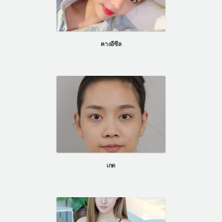
คางอีซึล
เกด