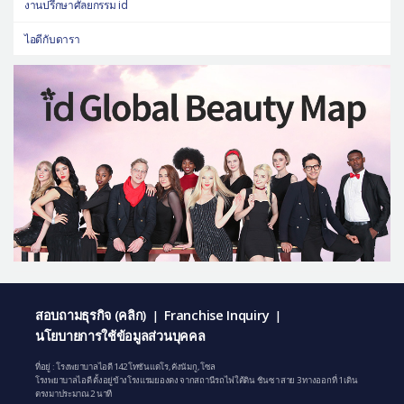
งานปรึกษาศัลยกรรม id
ไอดีกับดารา
สอบถามธุรกิจ (คลิก)
Franchise Inquiry
|
|
นโยบายการใช้ข้อมูลส่วนบุคคล
ที่อยู่ : โรงพยาบาลไอดี 142 โทซันแดโร, คังนัมกู, โซล
โรงพยาบาลไอดี ตั้งอยู่ข้างโรงแรมยองดง จากสถานีรถไฟใต้ดิน ชินซา สาย 3 ทางออกที่ 1 เดิน
ตรงมาประมาณ 2 นาที