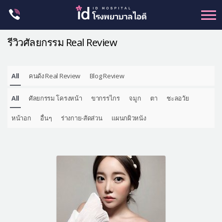
Skip
to
content
รีวิวศัลยกรรม Real Review
All
คนดัง Real Review
Blog Review
ศัลยกรรม โครงหน้า
All
ศัลยกรรม โครงหน้า
ขากรรไกร
จมูก
ตา
ชะลอวัย
ขากรรไกร
จมูก
หน้าอก
อื่นๆ
ร่างกาย-สัดส่วน
แผนกผิวหนัง
ตา
ชะลอวัย
หน้าอก
ร่างกาย-สัดส่วน
ศัลยกรรมผู้ชาย
อื่นๆ