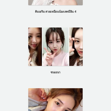
แผนกผิวหนัง
คิมเยริม สวยเหมือนน้องเลทมีอิน 4
แผนกศัลยกรรมจุดซ่อนเร้น
เครื่องสำอาง
let-me-in
แนะนำโรงพยาบาลไอดี
ศัลยกรรมอย่างปลอดภัย
ปรึกษาทางออนไลน์
Real Selfie Review
ซนเยนา