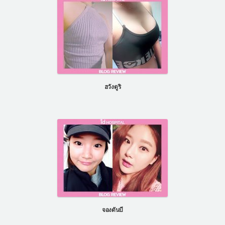
ฮวังดูริ
จองดันบี