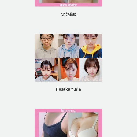
แผนกผิวหนัง
ปาร์คอึนฮี
แผนกศัลยกรรมจุดซ่อนเร้น
เครื่องสำอาง
let-me-in
แนะนำโรงพยาบาลไอดี
ศัลยกรรมอย่างปลอดภัย
ปรึกษาทางออนไลน์
Real Selfie Review
Hosaka Yuria