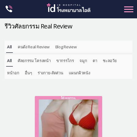
Skip
to
content
รีวิวศัลยกรรม Real Review
All
คนดัง Real Review
Blog Review
ศัลยกรรม โครงหน้า
All
ศัลยกรรม โครงหน้า
ขากรรไกร
จมูก
ตา
ชะลอวัย
ขากรรไกร
จมูก
หน้าอก
อื่นๆ
ร่างกาย-สัดส่วน
แผนกผิวหนัง
ตา
ชะลอวัย
หน้าอก
ร่างกาย-สัดส่วน
ศัลยกรรมผู้ชาย
อื่นๆ