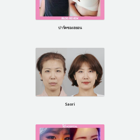
ปาร์คซองฮยอน
Saori