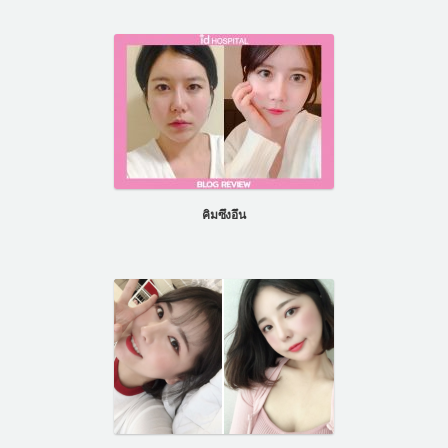
คิมซึงอึน