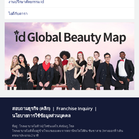
งานปรึกษาศัลยกรรม id
ไอดีกับดารา
สอบถามธุรกิจ (คลิก)
Franchise Inquiry
|
|
นโยบายการใช้ข้อมูลส่วนบุคคล
ที่อยู่ : โรงพยาบาลไอดี 142 โทซันแดโร, คังนัมกู, โซล
โรงพยาบาลไอดี ตั้งอยู่ข้างโรงแรมยองดง จากสถานีรถไฟใต้ดิน ชินซา สาย 3 ทางออกที่ 1 เดิน
ตรงมาประมาณ 2 นาที