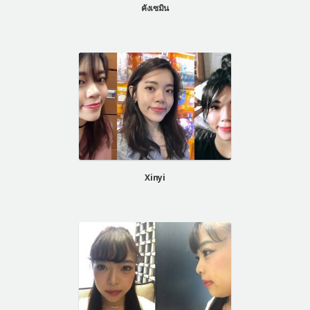
คังเซมิน
Xinyi