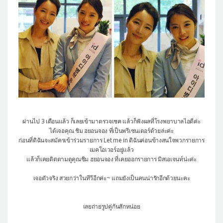
ผ่านไป 3 เดือนแล้ว ก็เลยเข้ามาตรวจเชค แล้วก็ฟังผลที่โรงพยาบาลไอดีค่ะ
ได้เจอคุณ ชิม ฮยอนจอง ที่เป็นพรีเซนเตอร์ด้วยล่ะค่ะ
ก่อนที่ดิฉันจะสมัครเข้าร่วมรายการ Let me in ดิฉันค่อนข้างสนใจพวกรายการ
เมคโอเวอร์อยู่แล้ว
แล้วก็เคยติดตามดูคุณชิม ฮยอนจอง ที่เคยออกรายการ มิสเอเจนท์น่ะค่ะ
เจอตัวจริง สวยกว่าในทีวีอีกค่ะ~ แถมยังเป็นคนน่ารักอีกด้วยนะคะ
เลยถ่ายรูปคู่กันสักหน่อย