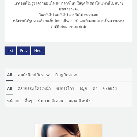
แต่ตอนนี้ไม่รู้ว่าความมันใจมันมาจากไหน ใส่ชุดโพสท่าโน้น ท่านี้ไป สบาย
มากเลยล่ะค่ะ
โพสกันไป ชมกันไป ถ่ายกันไป จนจบเลย
หลังจากได้รูปมาแล้ว จะเก็บรักษาเป็นอย่างดี และก็คงจะกลายเป็นความทรง
จำที่พิเศษมากๆเลยล่ะค่ะ
List
Prev
Next
All
คนดัง Real Review
Blog Review
All
ศัลยกรรม โครงหน้า
ขากรรไกร
จมูก
ตา
ชะลอวัย
หน้าอก
อื่นๆ
ร่างกาย-สัดส่วน
แผนกผิวหนัง