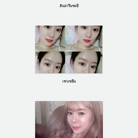
ฮันอารึมซงอี
เชวเซอึน