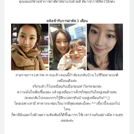
คุณหมอก็ช่วยทำการผ่าตัดให้ผ่านไปด้วยดี ดีมากกว่าที่คิดไว้อีกค่ะ
หลังเข้ารับการผ่าตัด 3 เดือน
ถ่ายรายการ Let me in จบแล้ว ตอนนี้กำลังจะกลับบ้าน ไปชีวิตตามปกติ
เหมือนเดิมค่ะ
จริงๆแล้ว ก็ไม่เหมือนกับเมื่อก่อนเท่าไหร่หรอกค่ะ
ความมั่นใจเพิ่มขึ้นเยอะ แล้วดูเหมือนว่าเด็กๆก็ชอบกันใหญ่เลยด้วยค่ะ
(ตอนกลับไปเจอแรกๆ ก็รู้สึกแปลกๆกันบ้างอยู่เหมือนกัน^^;;)
โดยเฉพาะสามี ท่าทางจะชอบใจมากที่สุดเลยล่ะมั้งคะ ^^ เดี๋ยวนี้จะออกไป
ไหน
ก็พาดิฉันออกไปด้วยความสัมพันธ์ก็ดีขึ้นมากก ใช้เวลาร่วมกันอย่างมีความสุข
เลยล่ะค่ะ