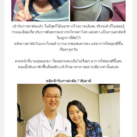
เข้ารับการผ่าตัดแล้ว ในมี่สุดก็ได้ออกจากโรงบาลแล้งค่ะ
จริงๆแล้วก็ไม่ค่อยรู้
รายละเอียดเกี่ยวกับการศัลยกรรมขากรรไกรเท่าไหร่ แต่เพราะเป็นกานผ่าตัดที่
ใหญ่กว่าที่คิดไว้
หลังจากผ่าตัดวันแรก ก็เลยลำบากมากพอสมควรค่ะ
แต่อาการก็ค่อยๆดีขึ้น
เรื่อยๆ ทุกวัน
ตรงหน้าที่บวมตุ่ยออกมา ก็คอยประคบเย็นไปเรื่อยๆ อาการก็ค่อยๆดีขึ้นค่ะ
ตอนนี้กลับมาพักฟื้นที่หอพัก แล้วก็รอเวลาหายอย่างเดียวเท่านั้นล่ะค่ะ
หลังเข้ารับการผ่าตัด 7 สัปดาห์