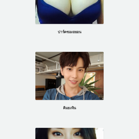
ปาร์คซองฮยอน
คิมยงจิน