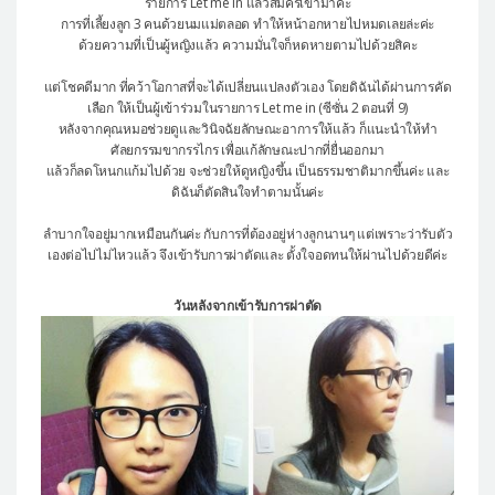
รายการ Let me in แล้วสมัครเข้ามาค่ะ
การที่เลี้ยงลูก 3 คนด้วยนมแม่ตลอด ทำให้หน้าอกหายไปหมดเลยล่ะค่ะ
ด้วยความที่เป็นผู้หญิงแล้ว ความมั่นใจก็หดหายตามไปด้วยสิคะ
แต่โชคดีมาก ที่คว้าโอกาสที่จะได้เปลี่ยนแปลงตัวเอง โดยดิฉันได้ผ่านการคัด
เลือก ให้เป็นผู้เข้าร่วมในรายการ Let me in (ซีซั่น 2 ตอนที่ 9)
หลังจากคุณหมอช่วยดูและวินิจฉัยลักษณะอาการให้แล้ว ก็แนะนำให้ทำ
ศัลยกรรมขากรรไกร เพื่อแก้ลักษณะปากที่ยื่นออกมา
แล้วก็ลดโหนกแก้มไปด้วย จะช่วยให้ดูหญิงขึ้น เป็นธรรมชาติมากขึ้นค่ะ และ
ดิฉันก็ตัดสินใจทำตามนั้นค่ะ
ลำบากใจอยู่มากเหมือนกันค่ะ กับการที่ต้องอยู่ห่างลูกนานๆ แต่เพราะว่ารับตัว
เองต่อไปไม่ไหวแล้ว จึงเข้ารับการผ่าตัดและ ตั้งใจอดทนให้ผ่านไปด้วยดีค่ะ
วันหลังจากเข้ารับการผ่าตัด