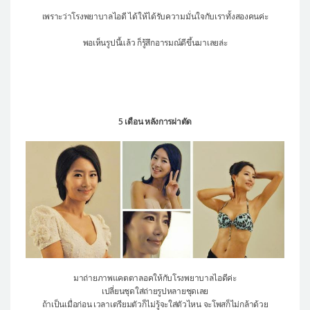
เพราะว่าโรงพยาบาลไอดี ได้ให้ได้รับความมั่นใจกับเราทั้งสองคนค่ะ
พอเห็นรูปนี้แล้ว ก็รู้สึกอารมณ์ดีขึ้นมาเลยล่ะ
5 เดือน หลังการผ่าตัด
มาถ่ายภาพแคตตาลอคให้กับโรงพยาบาลไอดีค่ะ
เปลี่ยนชุดใส่ถ่ายรูปหลายชุดเลย
ถ้าเป็นเมื่อก่อน เวลาเตรียมตัวก็ไม่รู้จะใส่ตัวไหน จะโพสก็ไม่กล้าด้วย