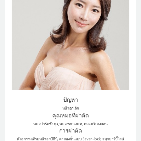
แผนกผิวหนัง
แผนกศัลยกรรมจุดซ่อนเร้น
เครื่องสำอาง
let-me-in
แนะนำโรงพยาบาลไอดี
ศัลยกรรมอย่างปลอดภัย
ปรึกษาทางออนไลน์
Real Selfie Review
ปัญหา
หน้าอกเล็ก
คุณหมอที่ผ่าตัด
หมอปาร์คซังฮุน, หมอซอยองแท, หมอฮวังดงยอน
การผ่าตัด
ศัลยกรรมเสิรมหน้าอกบีกีนี, ตาสองชั้นแบบ Seven-lock, จมูกบาร์บี้ไลน์