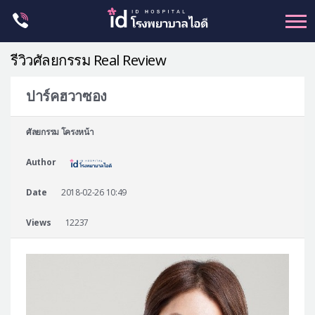
Skip
to
content
รีวิวศัลยกรรม Real Review
ปาร์คฮวาซอง
ศัลยกรรม โครงหน้า
ศัลยกรรม โครงหน้า
ขากรรไกร
Author
จมูก
ตา
Date
2018-02-26 10:49
ชะลอวัย
Views
12237
หน้าอก
ร่างกาย-สัดส่วน
ศัลยกรรมผู้ชาย
อื่นๆ