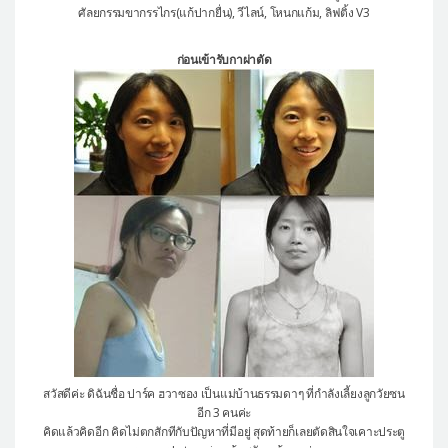
ศัลยกรรมขากรรไกร(แก้ปากยื่น), วีไลน์, โหนกแก้ม, ลิฟติ้ง V3
ก่อนเข้ารับกาผ่าตัด
สวัสดีค่ะ ดิฉันชื่อ ปาร์ค ฮวาซอง เป็นแม่บ้านธรรมดาๆ ที่กำลังเลี้ยงลูกวัยซน
อีก 3 คนค่ะ
คิดแล้วคิดอีก คิดไม่ตกสักทีกับปัญหาที่มีอยู่ สุดท้ายก็เลยตัดสินใจเคาะประตู