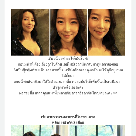
เดี๋ยวนี้ จะทำอะไรก็มั่นใจค่ะ
ก่อนหน้านี้ ต้องเลี้ยงลูกไปด้วย เลยไม่มีเวลาหันกลับมาดูแลตัวเองเลย
ยิ่งเป็นผู้หญิงด้วยแล้ว อายุมากขึ้น แต่ก็ยังต้องคอยดูแลตัวเองให้ดูดีอยู่เสมอ
ใช่มั้ยคะ
ตอนนี้ พอหันกลับมาใส่ใจตัวเองมากขึ้น ความมั่นใจก็เพิ่มขึ้น เป็นเหมือนยา
บำรุงทางใจเลยล่ะค่ะ
พอสวยขึ้น เหล่าคุณแม่ๆทั้งหลายก็บอกว่าอิจฉากันใหญ่เลยล่ะค่ะ ^^
เข้ามาตรวจเชคอาการที่โรงพยาบาล
หลังการผ่าตัด 3 เดือน