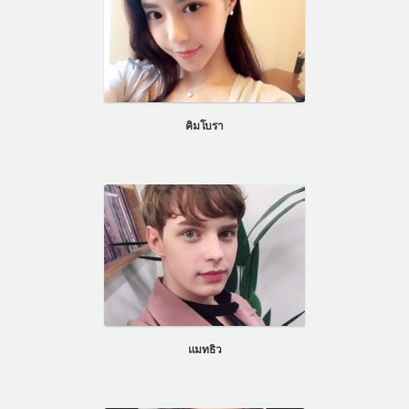
คิมโบรา
แมทธิว