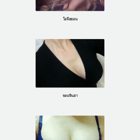
โอจีฮยอน
จอนจินฮา