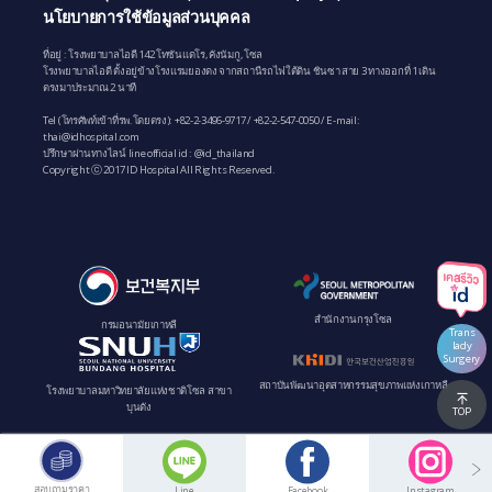
นโยบายการใช้ข้อมูลส่วนบุคคล
ที่อยู่ : โรงพยาบาลไอดี 142 โทซันแดโร, คังนัมกู, โซล
โรงพยาบาลไอดี ตั้งอยู่ข้างโรงแรมยองดง จากสถานีรถไฟใต้ดิน ชินซา สาย 3 ทางออกที่ 1 เดิน
ตรงมาประมาณ 2 นาที
Tel (โทรศัพท์เข้าที่รพ.โดยตรง):
+82-2-3496-9717
/
+82-2-547-0050
/ E-mail:
thai@idhospital.com
ปรึกษาผ่านทางไลน์ line official id : @id_thailand
Copyright ⓒ 2017 ID Hospital All Rights Reserved.
สํานักงานกรุงโซล
กรมอนามัยเกาหลี
Trans
lady
Surgery
สถาบันพัฒนาอุตสาหกรรมสุขภาพแห่งเกาหลี
โรงพยาบาลมหาวิทยาลัยแห่งชาติโซล สาขา
บุนดัง
TOP
สอบถามราคา
Line
Facebook
Instagram