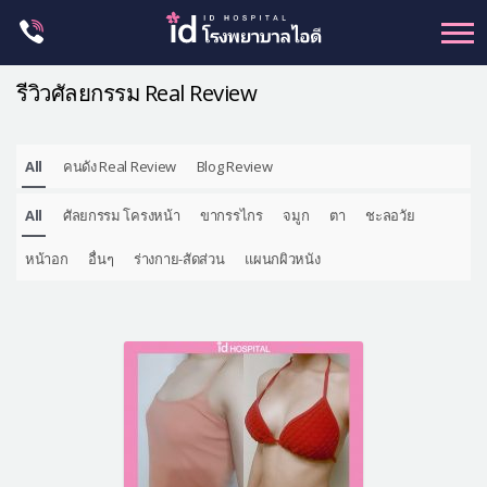
Skip
to
content
รีวิวศัลยกรรม Real Review
All
คนดัง Real Review
Blog Review
ศัลยกรรม โครงหน้า
All
ศัลยกรรม โครงหน้า
ขากรรไกร
จมูก
ตา
ชะลอวัย
ขากรรไกร
จมูก
หน้าอก
อื่นๆ
ร่างกาย-สัดส่วน
แผนกผิวหนัง
ตา
ชะลอวัย
หน้าอก
ร่างกาย-สัดส่วน
ศัลยกรรมผู้ชาย
อื่นๆ