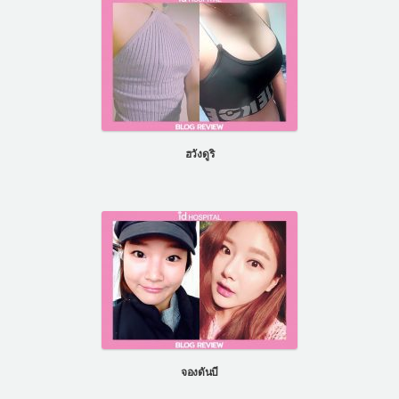
ฮวังดูริ
จองดันบี