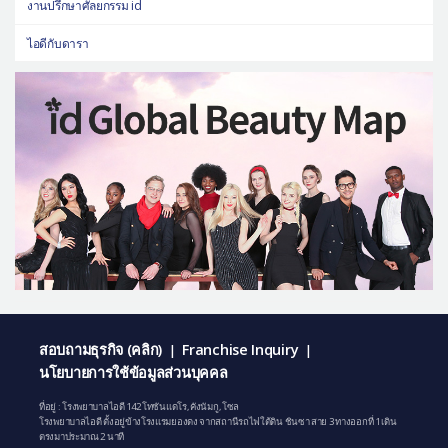
งานปรึกษาศัลยกรรม id
ไอดีกับดารา
สอบถามธุรกิจ (คลิก)
Franchise Inquiry
|
|
นโยบายการใช้ข้อมูลส่วนบุคคล
ที่อยู่ : โรงพยาบาลไอดี 142 โทซันแดโร, คังนัมกู, โซล
โรงพยาบาลไอดี ตั้งอยู่ข้างโรงแรมยองดง จากสถานีรถไฟใต้ดิน ชินซา สาย 3 ทางออกที่ 1 เดิน
ตรงมาประมาณ 2 นาที