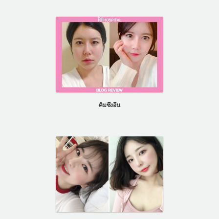
คิมซึงอึน