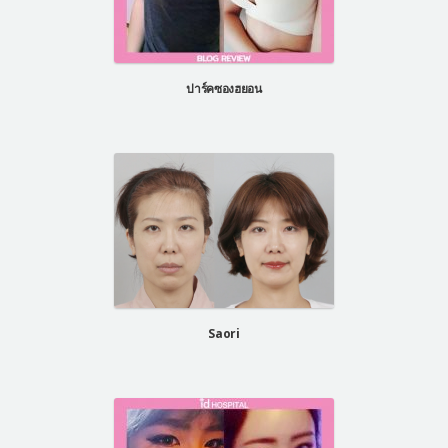
ปาร์คซองฮยอน
Saori