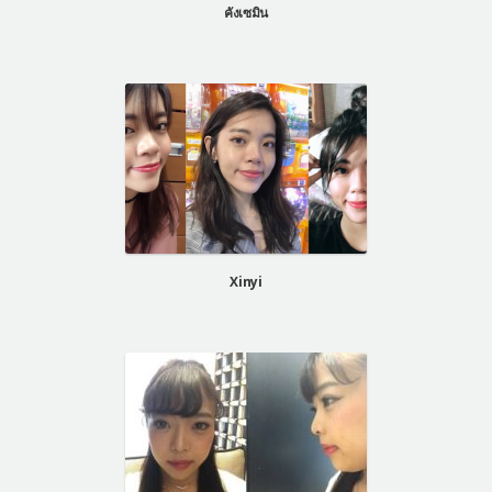
คังเซมิน
Xinyi