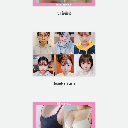
แผนกผิวหนัง
ปาร์คอึนฮี
แผนกศัลยกรรมจุดซ่อนเร้น
เครื่องสำอาง
let-me-in
แนะนำโรงพยาบาลไอดี
ศัลยกรรมอย่างปลอดภัย
ปรึกษาทางออนไลน์
Real Selfie Review
Hosaka Yuria