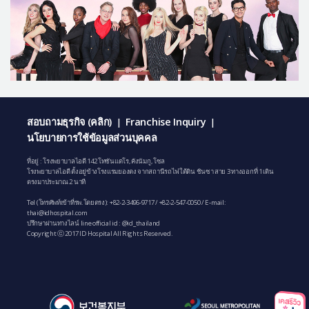
สอบถามธุรกิจ (คลิก)
Franchise Inquiry
|
|
นโยบายการใช้ข้อมูลส่วนบุคคล
ที่อยู่ : โรงพยาบาลไอดี 142 โทซันแดโร, คังนัมกู, โซล
โรงพยาบาลไอดี ตั้งอยู่ข้างโรงแรมยองดง จากสถานีรถไฟใต้ดิน ชินซา สาย 3 ทางออกที่ 1 เดิน
ตรงมาประมาณ 2 นาที
Tel (โทรศัพท์เข้าที่รพ.โดยตรง):
+82-2-3496-9717
/
+82-2-547-0050
/ E-mail:
thai@idhospital.com
ปรึกษาผ่านทางไลน์ line official id : @id_thailand
Copyright ⓒ 2017 ID Hospital All Rights Reserved.