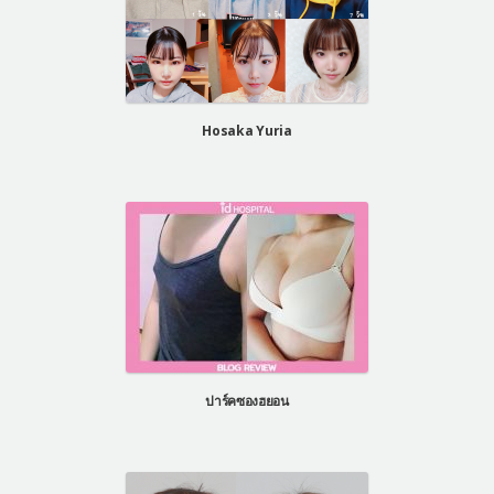
Hosaka Yuria
ปาร์คซองฮยอน