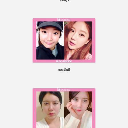
จองดันบี