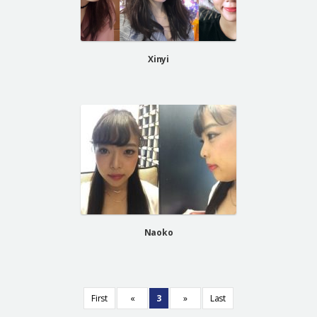
Xinyi
Naoko
First
«
3
»
Last