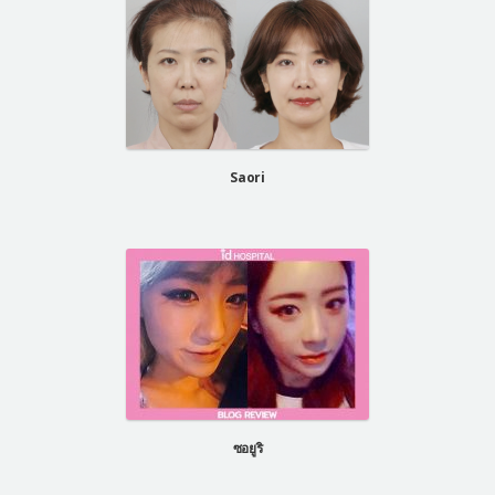
Saori
ซอยูริ