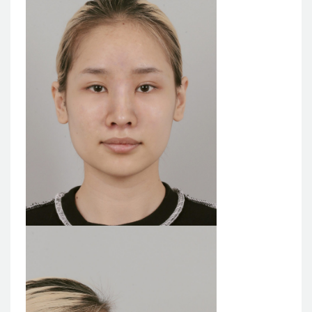
แผนกผิวหนัง
แผนกศัลยกรรมจุดซ่อนเร้น
เครื่องสำอาง
let-me-in
แนะนำโรงพยาบาลไอดี
ศัลยกรรมอย่างปลอดภัย
ปรึกษาทางออนไลน์
Real Selfie Review