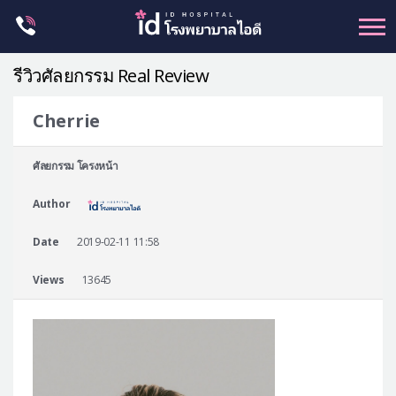
Skip
to
content
รีวิวศัลยกรรม Real Review
Cherrie
ศัลยกรรม โครงหน้า
ศัลยกรรม โครงหน้า
ขากรรไกร
Author
จมูก
ตา
Date
2019-02-11 11:58
ชะลอวัย
Views
13645
หน้าอก
ร่างกาย-สัดส่วน
ศัลยกรรมผู้ชาย
อื่นๆ