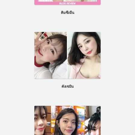
คิมซึงอึน
คังเซมิน