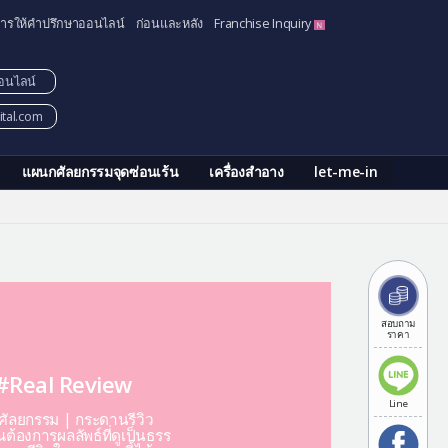
ารให้คำปรึกษาออนไลน์
ก่อนและหลัง
Franchise Inquiry
อนไลน์
tal.com
แผนกศัลยกรรมจุดซ่อนเร้น
เครื่องสำอาง
let-me-in
สอบถาม
ราคา
#Real Review
Line
ีศัลยกรรม | กระดานรีวิว
ต้องการผลลัพธ์ที่ดูเป็นธรร