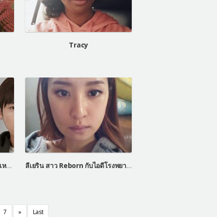
Tracy
คิมจองฮุน โอปป้าเกาหลีหน้าหล่อเหมือน Let Me In
ลีเยริน สาว Reborn กับไอดีโรงพยาบาลเลทมีอิน
7
»
Last