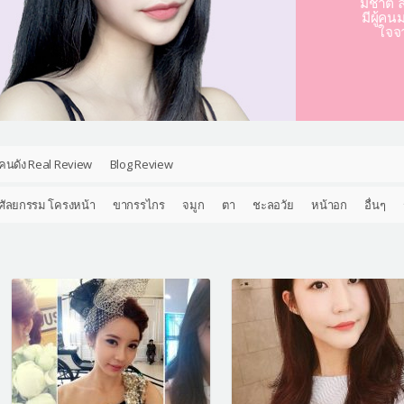
มชาติ ล
มีผู้คน
ใจจ
คนดัง Real Review
Blog Review
ศัลยกรรม โครงหน้า
ขากรรไกร
จมูก
ตา
ชะลอวัย
หน้าอก
อื่นๆ