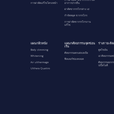
การผ่าตัดแก้ไขโครงหน้า
อาการปากยื่น
ผ่าตัดขากรรไกรล่าง id
กำจัดหมุด ขากรรไกร
การผ่าตัดขากรรไกรงาน
แก้ไข
แผนกผิวหนัง
แผนกศัลยกรรมจุดซ่อน
ร่างกาย-สัด
เร้น
Body slimming
ดูดไขมัน
ศัลยกรรมตกแต่งเลเบีย
Whitening
id ศัลยกรรมหน
ฟิลเลอร์ช่องคลอด
Air ulthermage
ศัลยกรรมยกกร
ปเปิ้ลไอดี
Ulthera Quattro