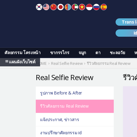
Skip
to
content
Trans 
I
ศัลยกรรม โครงหน้า
ขากรรไกร
จมูก
ตา
ชะลอวัย
ห
แผนผังเว็บไซต์
HOME
Real Selfie Review
รีวิวศัลยกรรม Real Review
Real Selfie Review
รีวิ
รูปภาพ Before & After
รีวิวศัลยกรรม Real Review
แจ้งประกาศ, ข่าวสาร
งานปรึกษาศัลยกรรม id