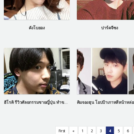
คังโบยอง
ปาร์คจีซง
ฮิโรคิ รีวิวศัลยกรรมชายญี่ปุ่น ทำขากรรไกรเหมือนชายรายการเลทมีอิน
First
«
1
2
3
4
5
6