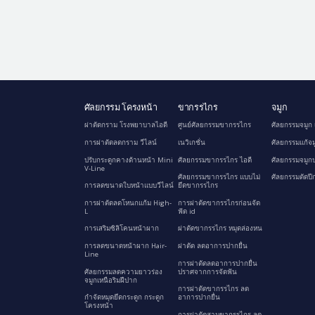
ศัลยกรรม โครงหน้า
ขากรรไกร
จมูก
ผ่าตัดกราม โรงพยาบาลไอดี
ศูนย์ศัลยกรรมขากรรไกร
ศัลยกรรมจมูก 
การผ่าตัดลดกราม วีไลน์
เนวิเกชั่น
ศัลยกรรมแก้จม
ปรับกระดูกคางด้านหน้า Mini
ศัลยกรรมขากรรไกร ไอดี
ศัลยกรรมจมูกป
V-Line
ศัลยกรรมขากรรไกร แบบไม่
ศัลยกรรมตัดปี
การลดขนาดใบหน้าแบบวีไลน์
ยึดขากรรไกร
การผ่าตัดลดโหนกแก้ม High-
การผ่าตัดขากรรไกรก่อนจัด
L
ฟัด id
การเสริมซิลิโคนหน้าผาก
ผ่าตัดขากรรไกร หมุดล่องหน
การลดขนาดหน้าผาก Hair-
ผ่าตัด ลดอาการปากยื่น
Line
การผ่าตัดลดอาการปากยื่น
ศัลยกรรมลดความยาวร่อง
ปราศจากการจัดฟัน
จมูกเหนือริมฝีปาก
การผ่าตัดขากรรไกร ลด
กำจัดหมุดยึดกระดูก กระดูก
อาการปากยื่น
โครงหน้า
การผ่าตัดสามขากรรไกร ลด