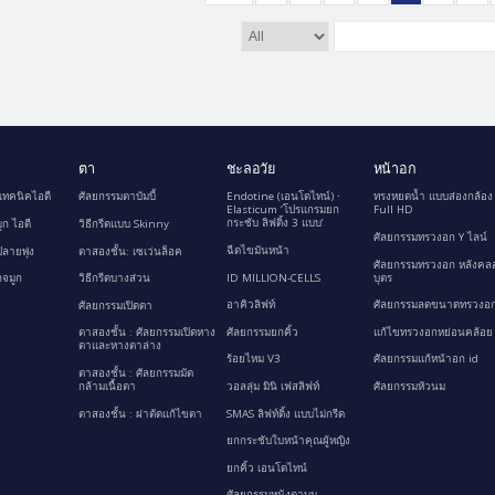
ตา
ชะลอวัย
หน้าอก
เทคนิคไอดี
ศัลยกรรมตาบัมบี้
Endotine (เอนโดไทน์) ∙
ทรงหยดน้ำ แบบส่องกล้อง
Elasticum ‘โปรแกรมยก
Full HD
กระชับ ลิฟติ้ง 3 แบบ’
ูก ไอดี
วิธีกรีดแบบ Skinny
ศัลยกรรมทรวงอก Y ไลน์
ฉีดไขมันหน้า
ลายพุ่ง
ตาสองชั้น: เซเว่นล็อค
ศัลยกรรมทรวงอก หลังคล
ID MILLION-CELLS
บุตร
กจมูก
วิธีกรีดบางส่วน
อาคิวลิฟท์
ศัลยกรรมลดขนาดทรวงอก
ศัลยกรรมเปิดตา
ศัลยกรรมยกคิ้ว
แก้ไขทรวงอกหย่อนคล้อย
ตาสองชั้น : ศัลยกรรมเปิดหาง
ตาและหางตาล่าง
ร้อยไหม V3
ศัลยกรรมแก้หน้าอก id
ตาสองชั้น : ศัลยกรรมมัด
กล้ามเนื้อตา
วอลลุ่ม มินิ เฟสลิฟท์
ศัลยกรรมหัวนม
ตาสองชั้น : ผ่าตัดแก้ไขตา
SMAS ลิฟท์ติ้ง แบบไม่กรีด
ยกกระชับใบหน้าคุณผู้หญิง
ยกคิ้ว เอนโดไทน์
ศัลยกรรมหนังตาบน