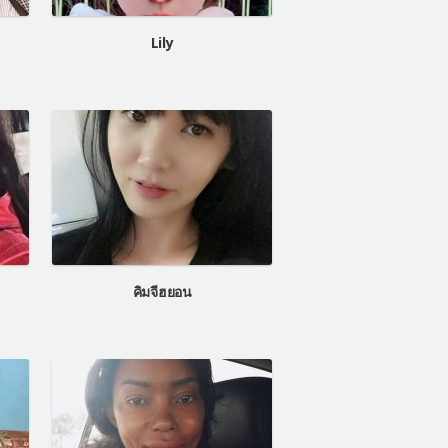
Lily
คิมจีฮยอน