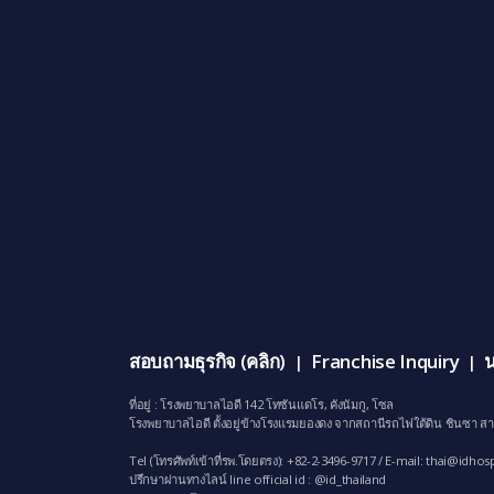
สอบถามธุรกิจ (คลิก)
Franchise Inquiry
น
|
|
ที่อยู่ : โรงพยาบาลไอดี 142 โทซันแดโร, คังนัมกู, โซล
โรงพยาบาลไอดี ตั้งอยู่ข้างโรงแรมยองดง จากสถานีรถไฟใต้ดิน ชินซา สา
Tel (โทรศัพท์เข้าที่รพ.โดยตรง): +82-2-3496-9717 / E-mail:
thai@idhosp
ปรึกษาผ่านทางไลน์ line official id : @id_thailand