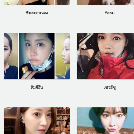
ซิมฮยอนจอง
Yesu
คิมจีอึน
เชวฮีชู