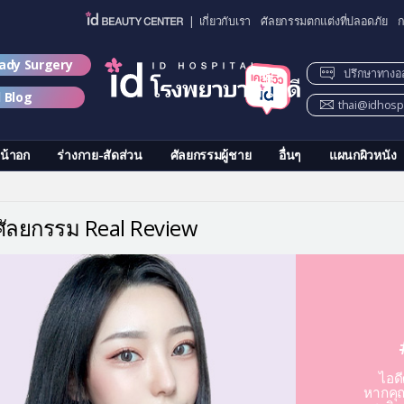
| เกี่ยวกับเรา
ศัลยกรรมตกแต่งที่ปลอดภัย
ก
lady Surgery
ปรึกษาทางอ
d Blog
thai@idhospi
น้าอก
ร่างกาย-สัดส่วน
ศัลยกรรมผู้ชาย
อื่นๆ
แผนกผิวหนัง
วศัลยกรรม Real Review
ไอด
หากคุณ