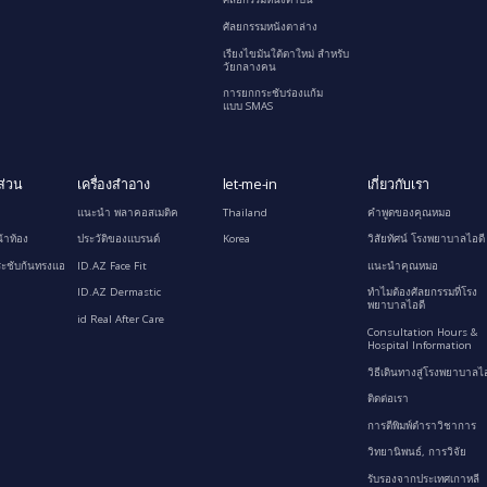
ศัลยกรรมหนังตาล่าง
เรียงไขมันใต้ตาใหม่ สำหรับ
วัยกลางคน
การยกกระชับร่องแก้ม
แบบ SMAS
ส่วน
เครื่องสำอาง
let-me-in
เกี่ยวกับเรา
แนะนำ พลาคอสเมติค
Thailand
คำพูดของคุณหมอ
้าท้อง
ประวัติของแบรนด์
Korea
วิสัยทัศน์ โรงพยาบาลไอดี
ะชับก้นทรงแอ
ID.AZ Face Fit
แนะนำคุณหมอ
ID.AZ Dermastic
ทำไมต้องศัลยกรรมที่โรง
พยาบาลไอดี
id Real After Care
Consultation Hours &
Hospital Information
วิธีเดินทางสู่โรงพยาบาลไอ
ติดต่อเรา
การตีพิมพ์ตำราวิชาการ
วิทยานิพนธ์, การวิจัย
รับรองจากประเทศเกาหลี