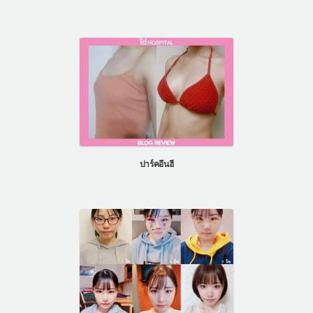
ปาร์คอึนฮี