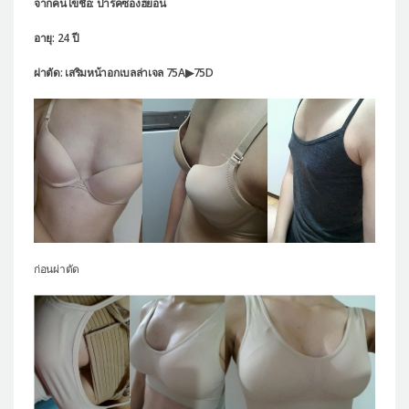
จากคนไข้ชื่อ: ปาร์คซองฮยอน
แผนกผิวหนัง
อายุ: 24 ปี
แผนกศัลยกรรมจุดซ่อนเร้น
ผ่าตัด: เสริมหน้าอกเบลล่าเจล 75A▶75D
เครื่องสำอาง
let-me-in
แนะนำโรงพยาบาลไอดี
ศัลยกรรมอย่างปลอดภัย
ปรึกษาทางออนไลน์
Real Selfie Review
ก่อนผ่าตัด