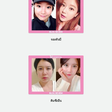
จองดันบี
คิมซึงอึน