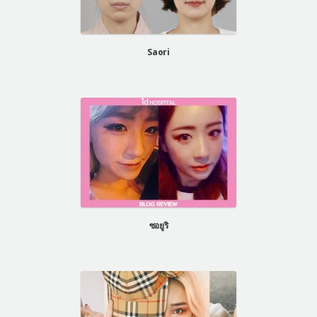
Saori
ซอยูริ