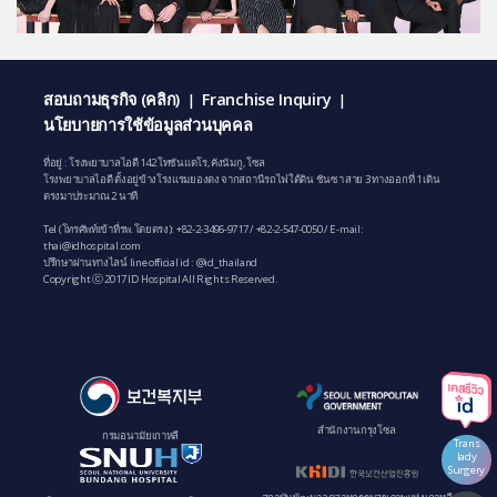
สอบถามธุรกิจ (คลิก)
Franchise Inquiry
|
|
นโยบายการใช้ข้อมูลส่วนบุคคล
ที่อยู่ : โรงพยาบาลไอดี 142 โทซันแดโร, คังนัมกู, โซล
โรงพยาบาลไอดี ตั้งอยู่ข้างโรงแรมยองดง จากสถานีรถไฟใต้ดิน ชินซา สาย 3 ทางออกที่ 1 เดิน
ตรงมาประมาณ 2 นาที
Tel (โทรศัพท์เข้าที่รพ.โดยตรง):
+82-2-3496-9717
/
+82-2-547-0050
/ E-mail:
thai@idhospital.com
ปรึกษาผ่านทางไลน์ line official id : @id_thailand
Copyright ⓒ 2017 ID Hospital All Rights Reserved.
สํานักงานกรุงโซล
กรมอนามัยเกาหลี
Trans
lady
Surgery