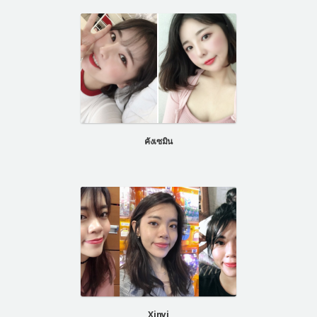
คังเซมิน
Xinyi