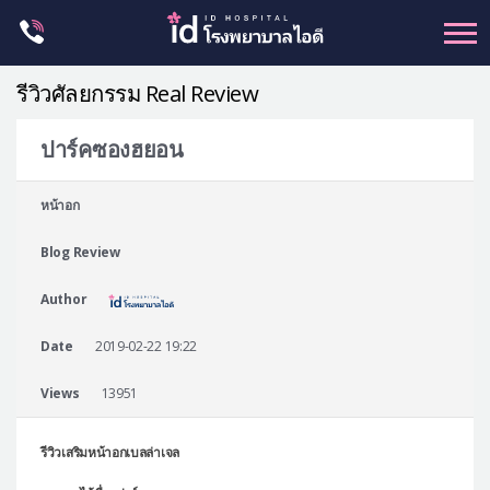
Skip
to
content
รีวิวศัลยกรรม Real Review
ปาร์คซองฮยอน
ศัลยกรรม โครงหน้า
หน้าอก
ขากรรไกร
Blog Review
จมูก
ตา
Author
ชะลอวัย
Date
2019-02-22 19:22
หน้าอก
Views
13951
ร่างกาย-สัดส่วน
ศัลยกรรมผู้ชาย
รีวิวเสริมหน้าอกเบลล่าเจล
อื่นๆ