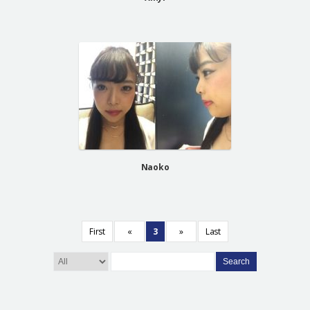
Naoko
First
«
3
»
Last
Search