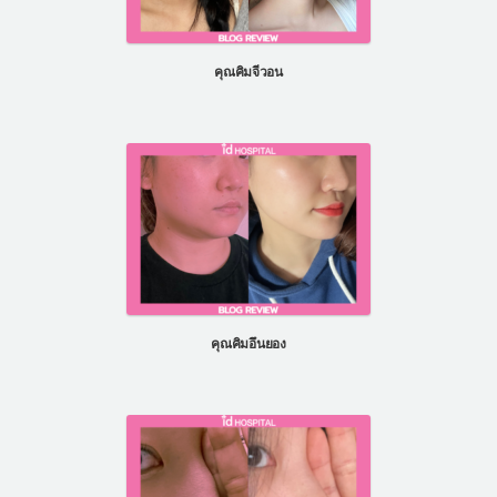
คุณคิมจีวอน
คุณคิมอึนยอง