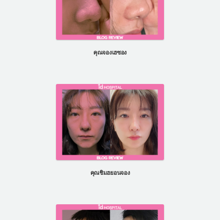
คุณจองเฮซอง
คุณชิมฮยอนจอง