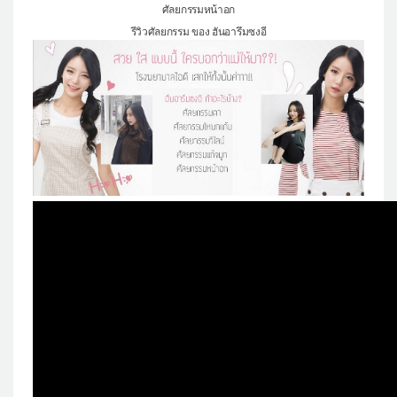
ศัลยกรรมหน้าอก
รีวิวศัลยกรรม ของ ฮันอารึมซงอี