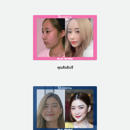
คุณคิมอินจี