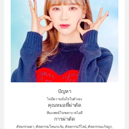
แผนกผิวหนัง
แผนกศัลยกรรมจุดซ่อนเร้น
เครื่องสำอาง
let-me-in
แนะนำโรงพยาบาลไอดี
ศัลยกรรมอย่างปลอดภัย
ปรึกษาทางออนไลน์
Real Selfie Review
ปัญหา
ไม่มีความมั่นใจในตัวเอง
คุณหมอที่ผ่าตัด
ทีมแพทย์โรงพยาบาลไอดี
การผ่าตัด
ศัลยกรรมตา, ศัลยกรรมโหนกแก้ม, ศัลยกรรมวีไลน์, ศัลยกรรมแก้จมูก,