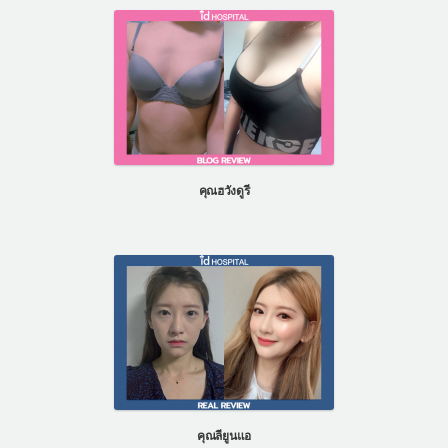
คุณฮวังดูรี
คุณลียูนแอ