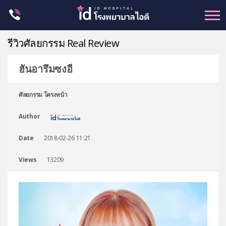
Skip
to
content
รีวิวศัลยกรรม Real Review
ฮันอารึมซงอี
ศัลยกรรม โครงหน้า
ศัลยกรรม โครงหน้า
ขากรรไกร
Author
จมูก
ตา
Date
2018-02-26 11:21
ชะลอวัย
Views
13209
หน้าอก
ร่างกาย-สัดส่วน
ศัลยกรรมผู้ชาย
อื่นๆ