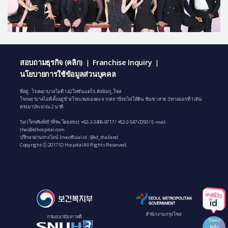
สอบถามธุรกิจ (คลิก)
Franchise Inquiry
|
|
นโยบายการใช้ข้อมูลส่วนบุคคล
ที่อยู่ : โรงพยาบาลไอดี 142 โทซันแดโร, คังนัมกู, โซล
โรงพยาบาลไอดี ตั้งอยู่ข้างโรงแรมยองดง จากสถานีรถไฟใต้ดิน ชินซา สาย 3 ทางออกที่ 1 เดิน
ตรงมาประมาณ 2 นาที
Tel (โทรศัพท์เข้าที่รพ.โดยตรง):
+82-2-3496-9717
/
+82-2-547-0050
/ E-mail:
thai@idhospital.com
ปรึกษาผ่านทางไลน์ line official id : @id_thailand
Copyright ⓒ 2017 ID Hospital All Rights Reserved.
สํานักงานกรุงโซล
กรมอนามัยเกาหลี
Trans
lady