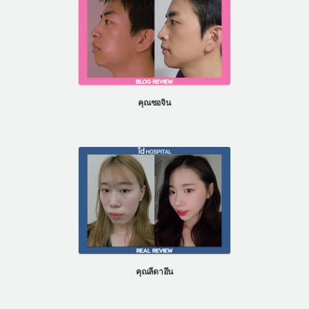
คุณซอจิน
คุณลีดาอึน