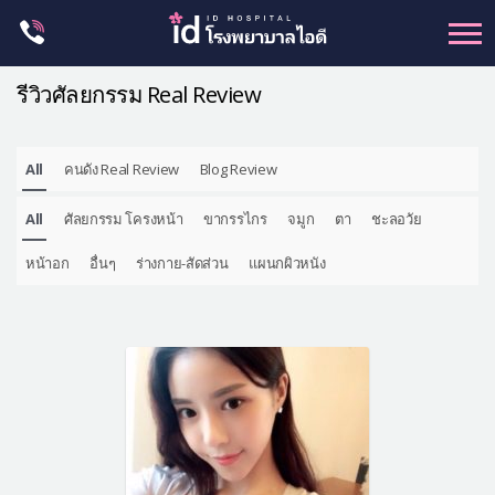
Skip
to
content
รีวิวศัลยกรรม Real Review
All
คนดัง Real Review
Blog Review
ศัลยกรรม โครงหน้า
All
ศัลยกรรม โครงหน้า
ขากรรไกร
จมูก
ตา
ชะลอวัย
ขากรรไกร
จมูก
หน้าอก
อื่นๆ
ร่างกาย-สัดส่วน
แผนกผิวหนัง
ตา
ชะลอวัย
หน้าอก
ร่างกาย-สัดส่วน
ศัลยกรรมผู้ชาย
อื่นๆ