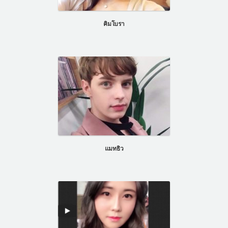
แผนกผิวหนัง
คิมโบรา
แผนกศัลยกรรมจุดซ่อนเร้น
เครื่องสำอาง
let-me-in
แนะนำโรงพยาบาลไอดี
ศัลยกรรมอย่างปลอดภัย
ปรึกษาทางออนไลน์
Real Selfie Review
แมทธิว