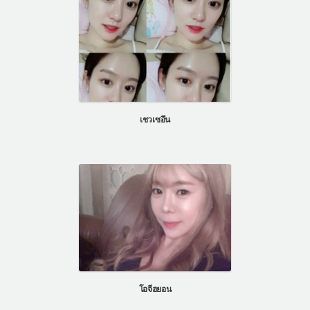
เชวเซอึน
โอจีฮยอน