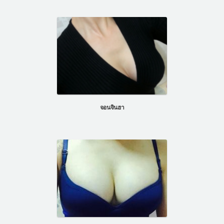
จอนจินฮา