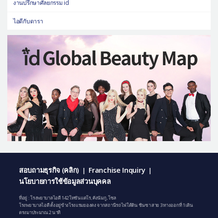
งานปรึกษาศัลยกรรม id
ไอดีกับดารา
สอบถามธุรกิจ (คลิก)
Franchise Inquiry
|
|
นโยบายการใช้ข้อมูลส่วนบุคคล
ที่อยู่ : โรงพยาบาลไอดี 142 โทซันแดโร, คังนัมกู, โซล
โรงพยาบาลไอดี ตั้งอยู่ข้างโรงแรมยองดง จากสถานีรถไฟใต้ดิน ชินซา สาย 3 ทางออกที่ 1 เดิน
ตรงมาประมาณ 2 นาที