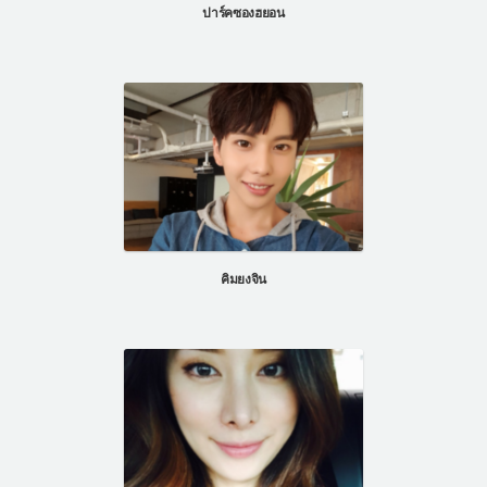
ปาร์คซองฮยอน
คิมยงจิน