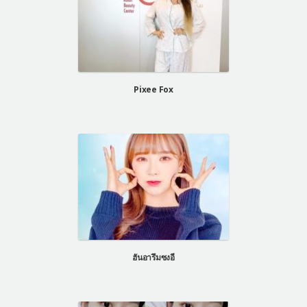
Pixee Fox
ฮันอารึมซงอี