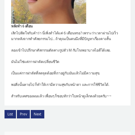
หลังทำ 6 เดือน
เลิกไปติดใจกับคำว่า นี่เพิ่งทำได้แค่ 6 เดือนหรอ? เพราะว่าเวลาผ่านไปเร็ว
มากหลังจากทำศัลยกรรมไป... ถ้าคุณเป็นคนนึงที่มีปัญหาเรื่องคางสั้น
ลองเข้าไปปรึกษาศัลกรรมตัดคางรูปตัว M กับโรงพยาบาลไอดีได้เลย.
มันไม่ใช่แค่การผ่าตัดเปลี่ยนชีวิต
เป็นแค่การผ่าตัดที่ลดจุดด้อยที่เราอยู่กับมันแล้วไม่มีความสุข.
พอสิ่งนั้นหายไป ก็ทำให้เรามีความสุขกับหน้าตา และการใช้ชีวิตได้.
สำหรับเคสของผมแล้ว เพื่อนๆ ก็ชอบทักว่าใบหน้าดูเล็กลงด้วยครับ~~
List
Prev
Next