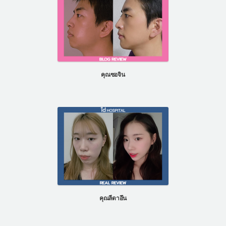
คุณซอจิน
คุณลีดาอึน