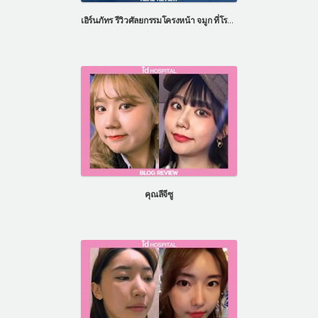
เอิร์นภัทร รีวิวศัลยกรรมโครงหน้า จมูก ที่โรงพยาบาลไอดี ประเทศเกาหลี
คุณลีจีซู