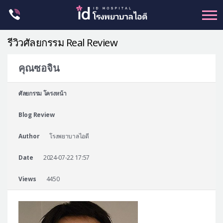
Skip
to
content
รีวิวศัลยกรรม Real Review
คุณซอจิน
ศัลยกรรม โครงหน้า
ศัลยกรรม โครงหน้า
ขากรรไกร
Blog Review
จมูก
ตา
Author
โรงพยาบาลไอดี
ชะลอวัย
Date
2024-07-22 17:57
หน้าอก
Views
4450
ร่างกาย-สัดส่วน
ศัลยกรรมผู้ชาย
อื่นๆ