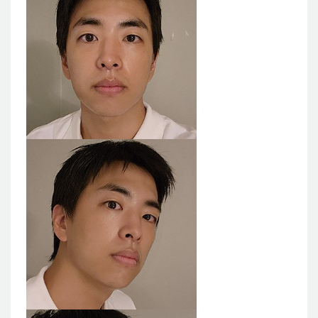
แผนกผิวหนัง
แผนกศัลยกรรมจุดซ่อนเร้น
เครื่องสำอาง
let-me-in
แนะนำโรงพยาบาลไอดี
ศัลยกรรมอย่างปลอดภัย
ปรึกษาทางออนไลน์
Real Selfie Review