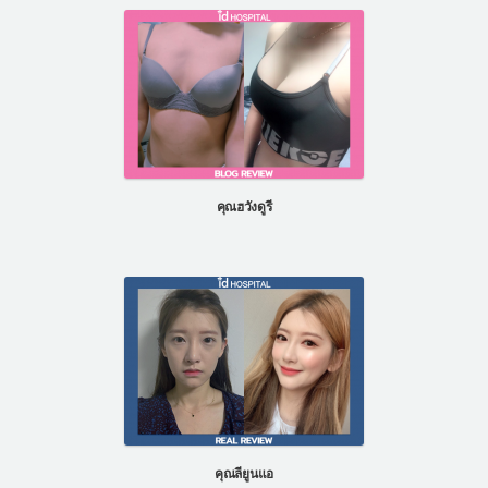
คุณฮวังดูรี
คุณลียูนแอ