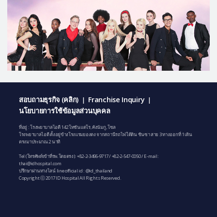
สอบถามธุรกิจ (คลิก)
Franchise Inquiry
|
|
นโยบายการใช้ข้อมูลส่วนบุคคล
ที่อยู่ : โรงพยาบาลไอดี 142 โทซันแดโร, คังนัมกู, โซล
โรงพยาบาลไอดี ตั้งอยู่ข้างโรงแรมยองดง จากสถานีรถไฟใต้ดิน ชินซา สาย 3 ทางออกที่ 1 เดิน
ตรงมาประมาณ 2 นาที
Tel (โทรศัพท์เข้าที่รพ.โดยตรง):
+82-2-3496-9717
/
+82-2-547-0050
/ E-mail:
thai@idhospital.com
ปรึกษาผ่านทางไลน์ line official id : @id_thailand
Copyright ⓒ 2017 ID Hospital All Rights Reserved.