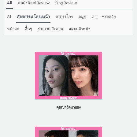
All
คนดัง Real Review
Blog Review
All
ศัลยกรรม โครงหน้า
ขากรรไกร
จมูก
ตา
ชะลอวัย
หน้าอก
อื่นๆ
ร่างกาย-สัดส่วน
แผนกผิวหนัง
คุณปาร์คนายอง