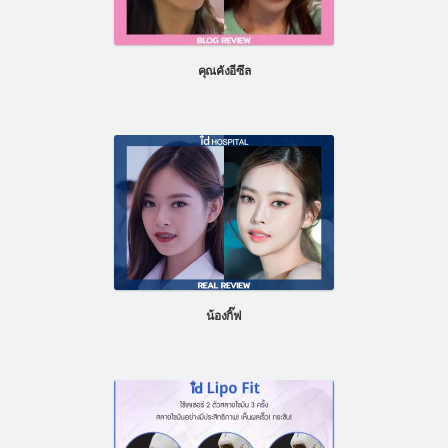
คุณคังอีซึล
น้องกิ๊ฟ