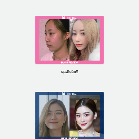
คุณคิมอินจี