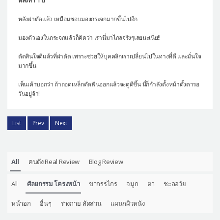
หลังทำ 1 ปี
หลังผ่าตัดแล้ว เหมือนชอบมองกระจกมากขึ้นไปอีก
มองตัวเองในกระจกแล้วก็คิดว่า เรานี่มาไกลจริงๆเลยนะเนี่ย!!
ตัดสินใจดีแล้วที่ผ่าตัด เพราะช่วยให้บุคคลิกเราเปลี่ยนไปในทางที่ดี และมั่นใจ
มากขึ้น
เห็นเค้าบอกว่า ถ้าถอดเหล็กดัดฟันออกแล้วจะดูดีขึ้น นี่ก็กำลังตั้งหน้าตั้งตารอ
วันอยู่จ้า!
List
Prev
Next
All
คนดัง Real Review
Blog Review
All
ศัลยกรรม โครงหน้า
ขากรรไกร
จมูก
ตา
ชะลอวัย
หน้าอก
อื่นๆ
ร่างกาย-สัดส่วน
แผนกผิวหนัง