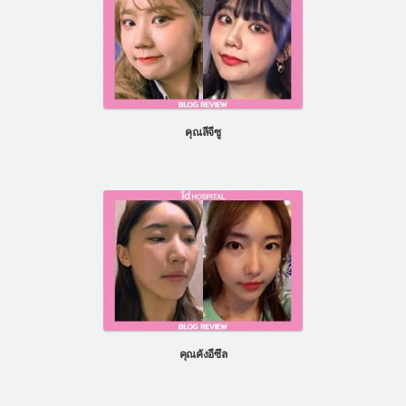
คุณลีจีซู
คุณคังอีซึล