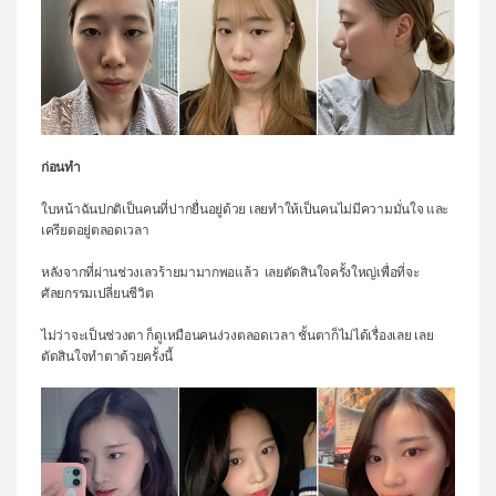
แผนกผิวหนัง
แผนกศัลยกรรมจุดซ่อนเร้น
เครื่องสำอาง
let-me-in
ก่อนทำ
แนะนำโรงพยาบาลไอดี
ใบหน้าฉันปกติเป็นคนที่ปากยื่นอยู่ด้วย เลยทำให้เป็นคนไม่มีความมั่นใจ และ
ศัลยกรรมอย่างปลอดภัย
เครียดอยู่ตลอดเวลา
ปรึกษาทางออนไลน์
หลังจากที่ผ่านช่วงเลวร้ายมามากพอแล้ว เลยตัดสินใจครั้งใหญ่เพื่อที่จะ
ศัลยกรรมเปลี่ยนชีวิต
Real Selfie Review
ไม่ว่าจะเป็นช่วงตา ก็ดูเหมือนคนง่วงตลอดเวลา ชั้นตาก็ไม่ได้เรื่องเลย เลย
ตัดสินใจทำตาด้วยครั้งนี้