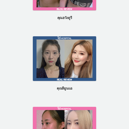
คุณฮวังดูรี
คุณลียูนแอ