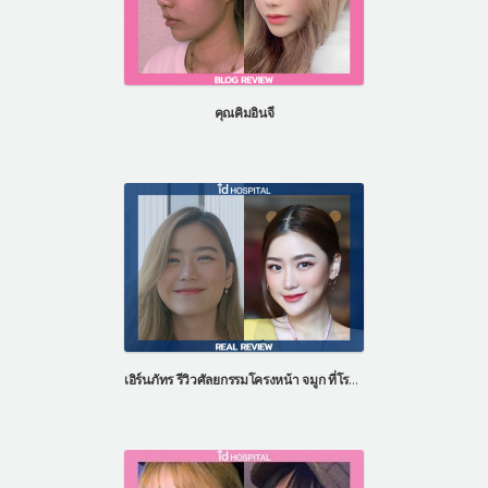
คุณคิมอินจี
เอิร์นภัทร รีวิวศัลยกรรมโครงหน้า จมูก ที่โรงพยาบาลไอดี ประเทศเกาหลี