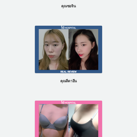
คุณซอจิน
คุณลีดาอึน