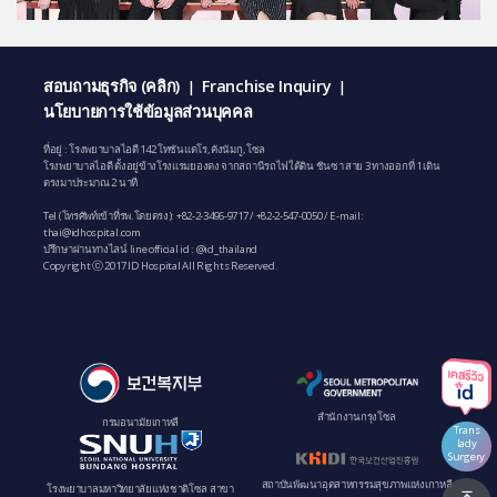
สอบถามธุรกิจ (คลิก)
Franchise Inquiry
|
|
นโยบายการใช้ข้อมูลส่วนบุคคล
ที่อยู่ : โรงพยาบาลไอดี 142 โทซันแดโร, คังนัมกู, โซล
โรงพยาบาลไอดี ตั้งอยู่ข้างโรงแรมยองดง จากสถานีรถไฟใต้ดิน ชินซา สาย 3 ทางออกที่ 1 เดิน
ตรงมาประมาณ 2 นาที
Tel (โทรศัพท์เข้าที่รพ.โดยตรง):
+82-2-3496-9717
/
+82-2-547-0050
/ E-mail:
thai@idhospital.com
ปรึกษาผ่านทางไลน์ line official id : @id_thailand
Copyright ⓒ 2017 ID Hospital All Rights Reserved.
สํานักงานกรุงโซล
กรมอนามัยเกาหลี
Trans
lady
Surgery
สถาบันพัฒนาอุตสาหกรรมสุขภาพแห่งเกาหลี
โรงพยาบาลมหาวิทยาลัยแห่งชาติโซล สาขา