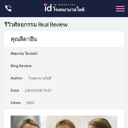
Skip
to
content
รีวิวศัลยกรรม Real Review
คุณลีดาอึน
ศัลยกรรม โครงหน้า
ศัลยกรรม โครงหน้า
ขากรรไกร
Blog Review
จมูก
ตา
Author
โรงพยาบาลไอดี
ชะลอวัย
Date
2024-04-08 18:27
หน้าอก
Views
5803
ร่างกาย-สัดส่วน
ศัลยกรรมผู้ชาย
อื่นๆ