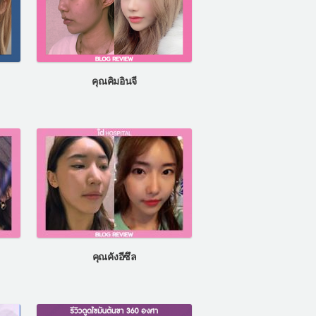
คุณคิมอินจี
คุณคังอีซึล