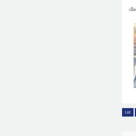
เมื
List