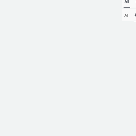
All
All