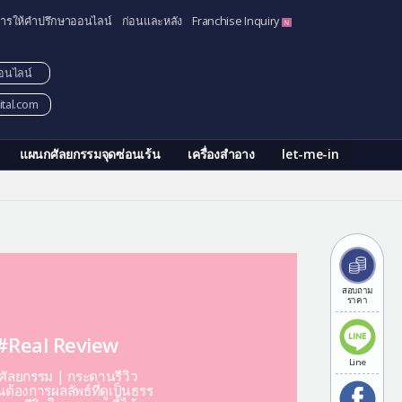
ารให้คำปรึกษาออนไลน์
ก่อนและหลัง
Franchise Inquiry
อนไลน์
tal.com
แผนกศัลยกรรมจุดซ่อนเร้น
เครื่องสำอาง
let-me-in
สอบถาม
ราคา
#Real Review
Line
ีศัลยกรรม | กระดานรีวิว
ต้องการผลลัพธ์ที่ดูเป็นธรร