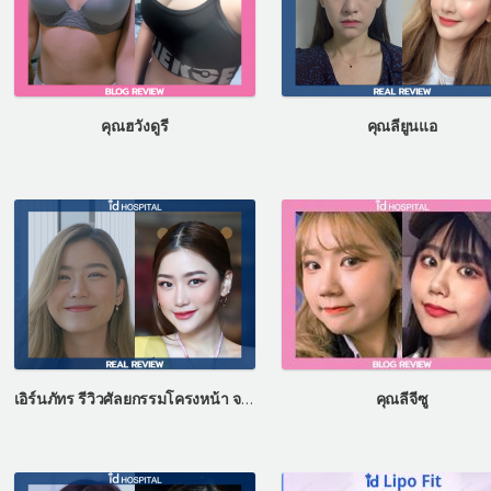
คุณฮวังดูรี
คุณลียูนแอ
เอิร์นภัทร รีวิวศัลยกรรมโครงหน้า จมูก ที่โรงพยาบาลไอดี ประเทศเกาหลี
คุณลีจีซู