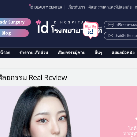
| เกี่ยวกับเรา
ศัลยกรรมตกแต่งที่ปลอดภัย
ก
lady Surgery
ปรึกษาทางอ
d Blog
thai@idhospi
น้าอก
ร่างกาย-สัดส่วน
ศัลยกรรมผู้ชาย
อื่นๆ
แผนกผิวหนัง
วศัลยกรรม Real Review
ไอด
หากคุณ