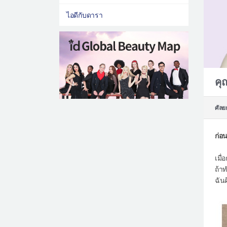
ไอดีกับดารา
คุ
ศัลย
ก่อน
เมื
ถ้า
ฉัน