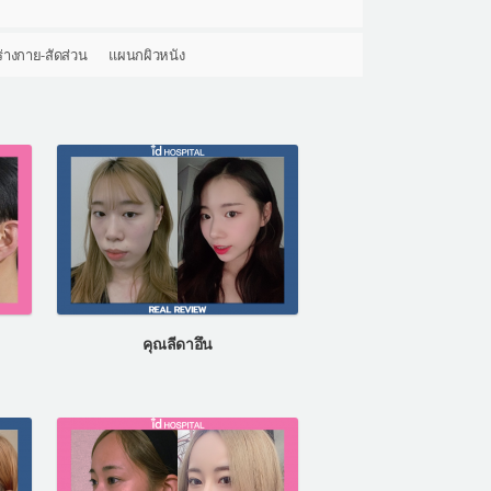
ร่างกาย-สัดส่วน
แผนกผิวหนัง
คุณลีดาอึน