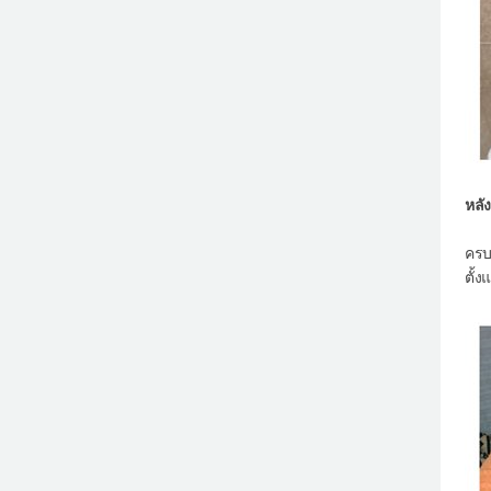
หลั
ครบ 
ตั้