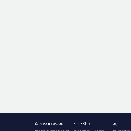
ศัลยกรรม โครงหน้า
ขากรรไกร
จมูก