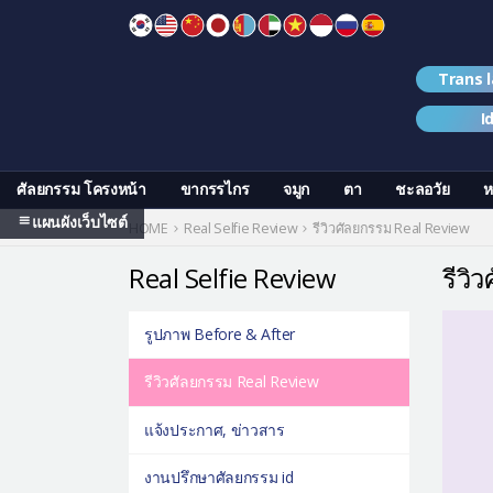
Skip
to
content
Trans 
I
ศัลยกรรม โครงหน้า
ขากรรไกร
จมูก
ตา
ชะลอวัย
ห
แผนผังเว็บไซต์
HOME
Real Selfie Review
รีวิวศัลยกรรม Real Review
Real Selfie Review
รีวิ
รูปภาพ Before & After
รีวิวศัลยกรรม Real Review
แจ้งประกาศ, ข่าวสาร
งานปรึกษาศัลยกรรม id