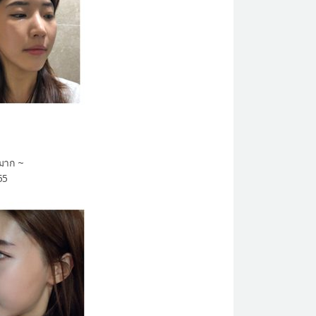
ะมาก ~
55