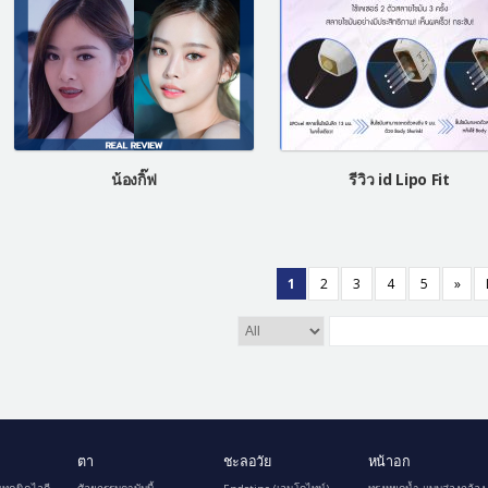
น้องกิ๊ฟ
รีวิว id Lipo Fit
1
2
3
4
5
»
ตา
ชะลอวัย
หน้าอก