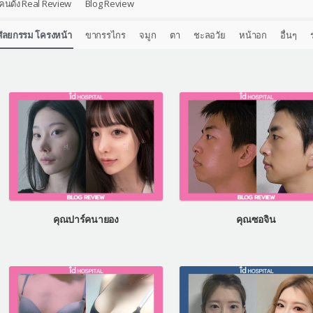
คนดัง Real Review
Blog Review
ศัลยกรรม โครงหน้า
ขากรรไกร
จมูก
ตา
ชะลอวัย
หน้าอก
อื่นๆ
คุณปาร์คนายอง
คุณซอจิน