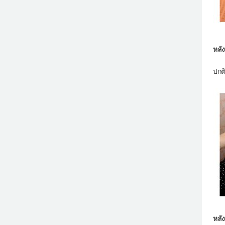
หลั
ปกติ
หลั