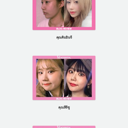
คุณคิมอินจี
คุณลีจีซู