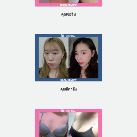
แผนกผิวหนัง
คุณซอจิน
แผนกศัลยกรรมจุดซ่อนเร้น
เครื่องสำอาง
let-me-in
แนะนำโรงพยาบาลไอดี
ศัลยกรรมอย่างปลอดภัย
ปรึกษาทางออนไลน์
Real Selfie Review
คุณลีดาอึน