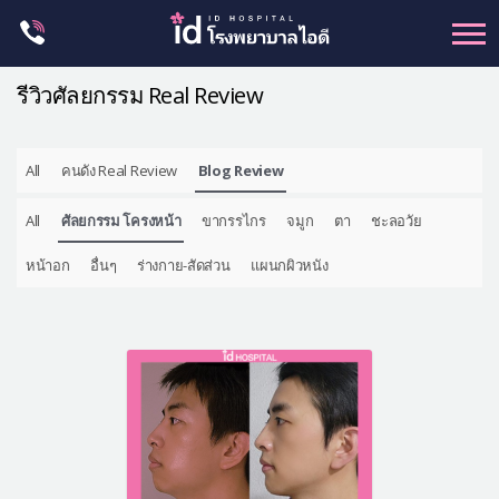
Skip
to
content
รีวิวศัลยกรรม Real Review
All
คนดัง Real Review
Blog Review
ศัลยกรรม โครงหน้า
All
ศัลยกรรม โครงหน้า
ขากรรไกร
จมูก
ตา
ชะลอวัย
ขากรรไกร
จมูก
หน้าอก
อื่นๆ
ร่างกาย-สัดส่วน
แผนกผิวหนัง
ตา
ชะลอวัย
หน้าอก
ร่างกาย-สัดส่วน
ศัลยกรรมผู้ชาย
อื่นๆ