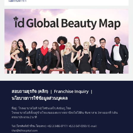
ไอดีกับดารา
สอบถามธุรกิจ (คลิก)
Franchise Inquiry
|
|
นโยบายการใช้ข้อมูลส่วนบุคคล
ที่อยู่ : โรงพยาบาลไอดี 142 โทซันแดโร, คังนัมกู, โซล
โรงพยาบาลไอดี ตั้งอยู่ข้างโรงแรมยองดง จากสถานีรถไฟใต้ดิน ชินซา สาย 3 ทางออกที่ 1 เดิน
ตรงมาประมาณ 2 นาที
Tel (โทรศัพท์เข้าที่รพ.โดยตรง):
+82-2-3496-9717
/
+82-2-547-0050
/ E-mail:
thai@idhospital.com