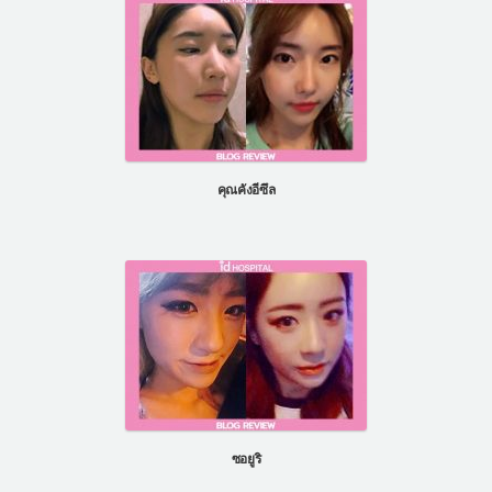
คุณคังอีซึล
ซอยูริ