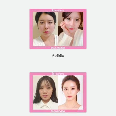
คิมซึงอึน