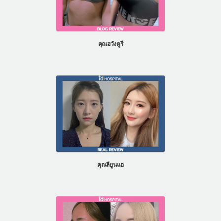
คุณฮวังดูรี
คุณลียูนแอ