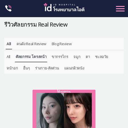
Skip
to
content
รีวิวศัลยกรรม Real Review
All
คนดัง Real Review
Blog Review
ศัลยกรรม โครงหน้า
All
ศัลยกรรม โครงหน้า
ขากรรไกร
จมูก
ตา
ชะลอวัย
ขากรรไกร
จมูก
หน้าอก
อื่นๆ
ร่างกาย-สัดส่วน
แผนกผิวหนัง
ตา
ชะลอวัย
หน้าอก
ร่างกาย-สัดส่วน
ศัลยกรรมผู้ชาย
อื่นๆ